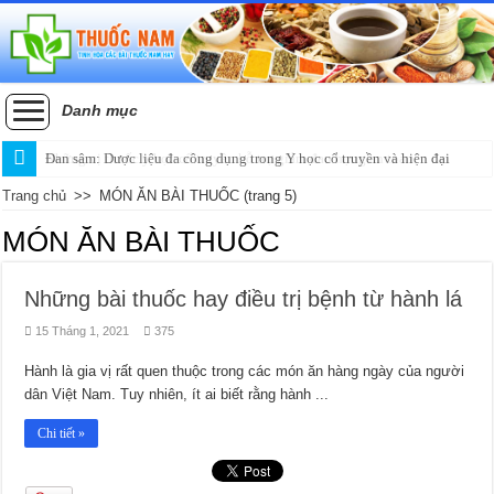
Danh mục
Đan sâm: Dược liệu đa công dụng trong Y học cổ truyền và hiện đại
Trang chủ
>>
MÓN ĂN BÀI THUỐC
(trang 5)
MÓN ĂN BÀI THUỐC
Những bài thuốc hay điều trị bệnh từ hành lá
15 Tháng 1, 2021
375
Hành là gia vị rất quen thuộc trong các món ăn hàng ngày của người
dân Việt Nam. Tuy nhiên, ít ai biết rằng hành ...
Chi tiết »