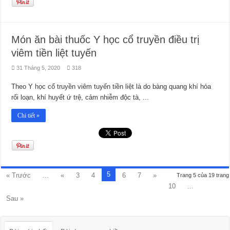
Món ăn bài thuốc Y học cổ truyền điều trị
viêm tiền liệt tuyến
31 Tháng 5, 2020
318
Theo Y học cổ truyền viêm tuyến tiền liệt là do bàng quang khí hóa
rối loạn, khí huyết ứ trệ, cảm nhiễm độc tà, ...
Chi tiết »
5
« Trước
...
«
3
4
6
7
»
Trang 5 của 19 trang
10
...
Sau »