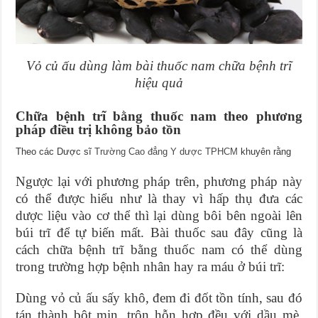
Vỏ củ ấu dùng làm bài thuốc nam chữa bệnh trĩ
hiệu quả
Chữa bệnh trĩ bằng thuốc nam theo phương
pháp điều trị không bảo tồn
Theo các Dược sĩ
Trường Cao đẳng Y dược TPHCM
khuyên rằng
Ngược lại với phương pháp trên, phương pháp này
có thể được hiểu như là thay vì hấp thụ đưa các
dược liệu vào cơ thể thì lại dùng bôi bên ngoài lên
búi trĩ để tự biến mất. Bài thuốc sau đây cũng là
cách chữa bệnh trĩ bằng thuốc nam có thể dùng
trong trường hợp bệnh nhân hay ra máu ở búi trĩ:
Dùng vỏ củ ấu sấy khô, đem đi đốt tồn tính, sau đó
tán thành bột mịn, trộn hỗn hợp đều với dầu mè.