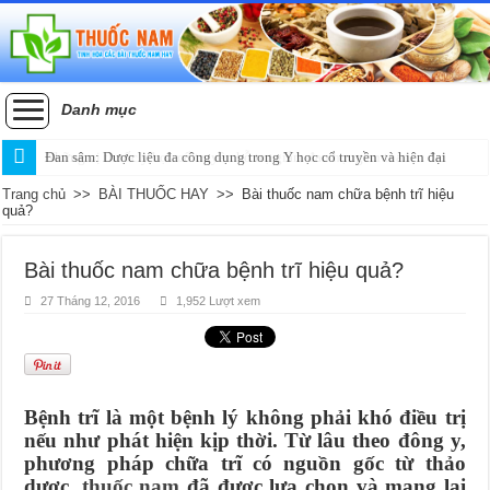
Danh mục
Đan sâm: Dược liệu đa công dụng trong Y học cổ truyền và hiện đại
Trang chủ
>>
BÀI THUỐC HAY
>>
Bài thuốc nam chữa bệnh trĩ hiệu
quả?
Bài thuốc nam chữa bệnh trĩ hiệu quả?
27 Tháng 12, 2016
1,952 Lượt xem
Bệnh trĩ là một bệnh lý không phải khó điều trị
nếu như phát hiện kịp thời. Từ lâu theo đông y,
phương pháp chữa trĩ có nguồn gốc từ thảo
dược,
thuốc nam
đã được lựa chọn và mang lại