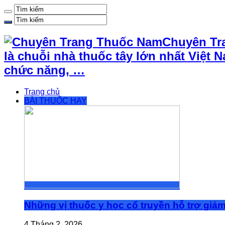
Chuyên Tr
là chuỗi nhà thuốc tây lớn nhất Việ
chức năng, …
Trang chủ
BÀI THUỐC HAY
Những vị thuốc y học cổ truyền hỗ trợ giả
4 Tháng 2, 2026