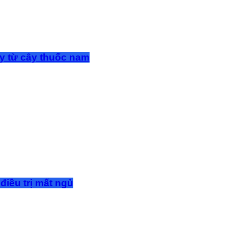
y từ cây thuốc nam
điều trị mất ngủ