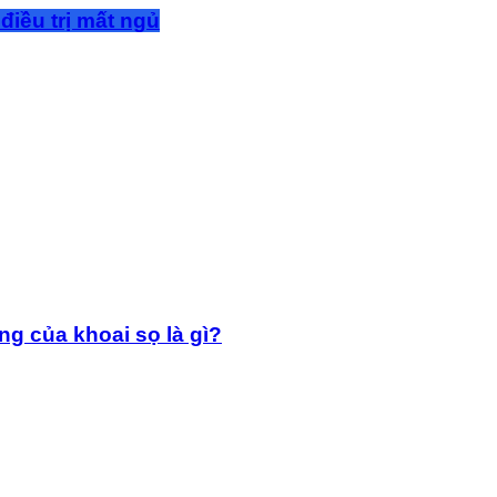
điều trị mất ngủ
g của khoai sọ là gì?