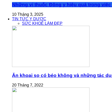
Những vị thuốc Đông y hiệu quả trong việc 
10 Tháng 3, 2025
TIN TỨC Y DƯỢC
SỨC KHOẺ LÀM ĐẸP
Ăn khoai sọ có béo không và những tác dụn
20 Tháng 7, 2022