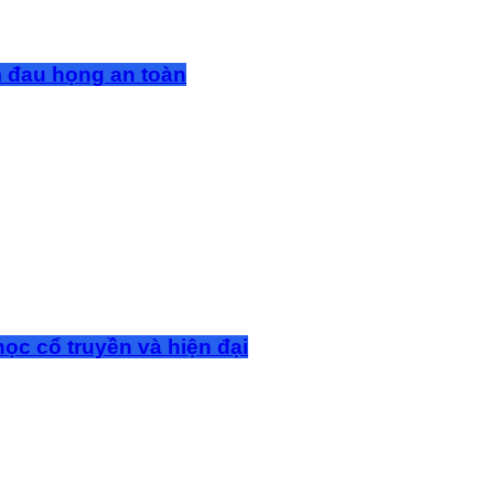
m đau họng an toàn
ọc cổ truyền và hiện đại