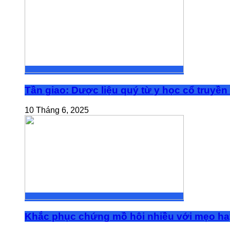
Tần giao: Dược liệu quý từ y học cổ truyền
10 Tháng 6, 2025
Khắc phục chứng mồ hôi nhiều với mẹo ha