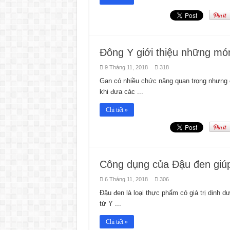
Đông Y giới thiệu những mó
9 Tháng 11, 2018
318
Gan có nhiều chức năng quan trọng nhưng ch
khi đưa các ...
Chi tiết »
Công dụng của Đậu đen giúp 
6 Tháng 11, 2018
306
Ðậu đen là loại thực phẩm có giá trị dinh 
từ Y ...
Chi tiết »