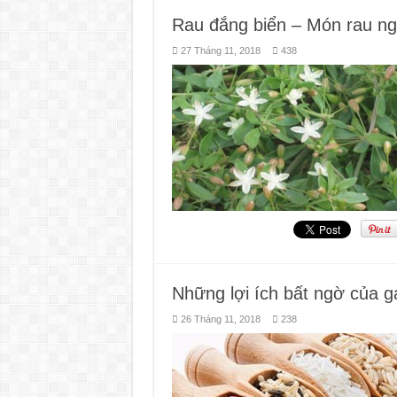
Rau đắng biển – Món rau ngo
27 Tháng 11, 2018
438
Những lợi ích bất ngờ của gạ
26 Tháng 11, 2018
238