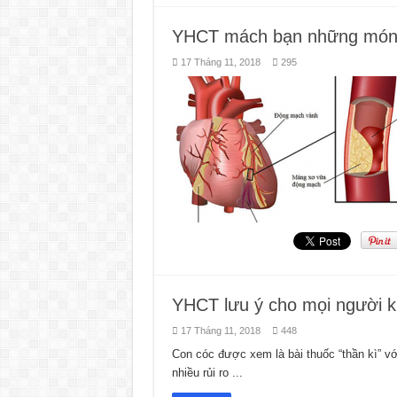
YHCT mách bạn những món 
17 Tháng 11, 2018
295
YHCT lưu ý cho mọi người k
17 Tháng 11, 2018
448
Con cóc được xem là bài thuốc “thần kì” v
nhiều rủi ro ...