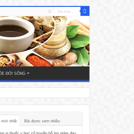
ỎE ĐỜI SỐNG
 mới nhất
Bài được xem nhiều
g vị thuốc y học cổ truyền hỗ trợ giảm đau