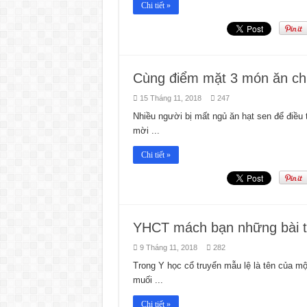
Chi tiết »
Cùng điểm mặt 3 món ăn ch
15 Tháng 11, 2018
247
Nhiều người bị mất ngủ ăn hạt sen để điều 
mời ...
Chi tiết »
YHCT mách bạn những bài th
9 Tháng 11, 2018
282
Trong Y học cổ truyển mẫu lệ là tên của m
muối ...
Chi tiết »