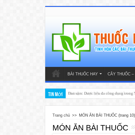
BÀI THUỐC HAY
CÂY THUỐC –
Đan sâm: Dược liệu đa công dụng trong Y
Tin mới
Trang chủ
>>
MÓN ĂN BÀI THUỐC
(trang 10)
MÓN ĂN BÀI THUỐC