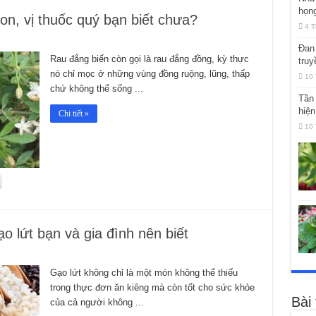
họng
n, vị thuốc quý bạn biết chưa?
4 T
Đan 
Rau đắng biển còn gọi là rau đắng đồng, kỳ thực
truy
nó chỉ mọc ở những vùng đồng ruộng, lũng, thấp
10 
chứ không thể sống ...
Tần 
hiện
Chi tiết »
10 
o lứt bạn và gia đình nên biết
Gạo lứt không chỉ là một món không thể thiếu
trong thực đơn ăn kiêng mà còn tốt cho sức khỏe
Bài
của cả người không ...