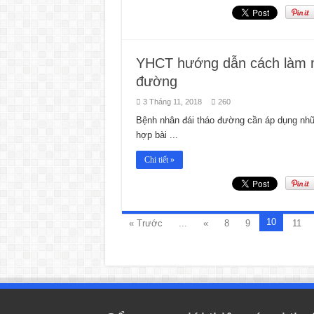
YHCT hướng dẫn cách làm món
đường
3 Tháng 11, 2018
260
Bệnh nhân đái tháo đường cần áp dụng nhữn
hợp bài ...
Chi tiết »
10
« Trước
...
«
8
9
11