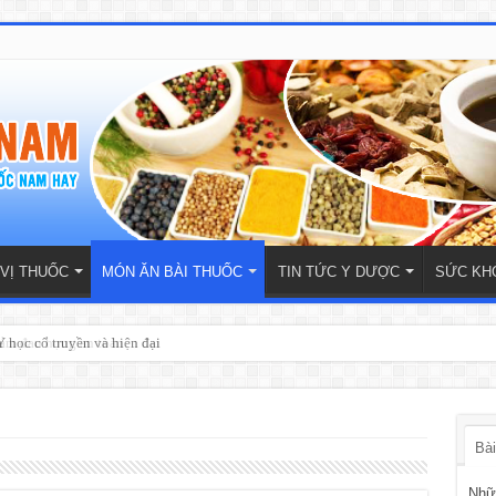
 VỊ THUỐC
MÓN ĂN BÀI THUỐC
TIN TỨC Y DƯỢC
SỨC KH
 học cổ truyền và hiện đại
Bài
Nhữn