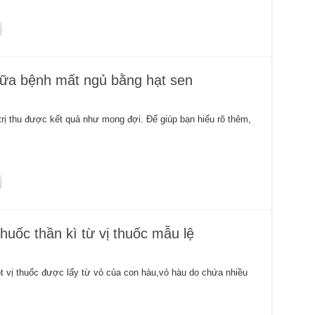
ữa bệnh mất ngủ bằng hạt sen
trị thu được kết quả như mong đợi. Để giúp bạn hiểu rõ thêm,
uốc thần kì từ vị thuốc mẫu lệ
ột vị thuốc được lấy từ vỏ của con hàu,vỏ hàu do chứa nhiều