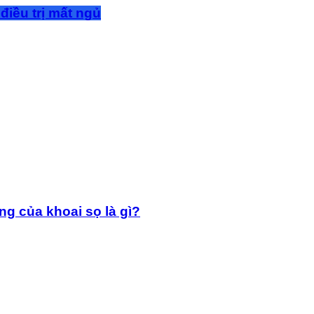
điều trị mất ngủ
g của khoai sọ là gì?