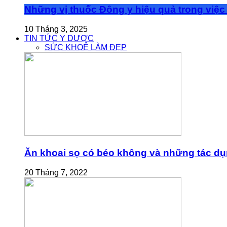
Những vị thuốc Đông y hiệu quả trong việc 
10 Tháng 3, 2025
TIN TỨC Y DƯỢC
SỨC KHOẺ LÀM ĐẸP
Ăn khoai sọ có béo không và những tác dụn
20 Tháng 7, 2022