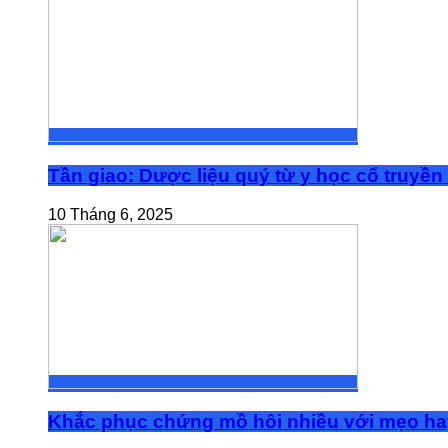
Tần giao: Dược liệu quý từ y học cổ truyền
10 Tháng 6, 2025
Khắc phục chứng mồ hôi nhiều với mẹo ha