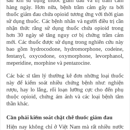
sau khi sử dụng thuốc giảm đau và trị trầm cảm
hàng ngày. Hơn nữa, bệnh trầm cảm gây ra bởi
thuốc giảm đau chứa opioid tương ứng với thời gian
sử dụng thuốc. Các bệnh nhân và người điều trị cần
nhận thức rằng sử dụng thuốc chứa opioid trong
hơn 30 ngày sẽ tăng nguy cơ bị chứng trầm cảm
mới. Các thuốc được sử dụng trong nghiên cứu này
bao gồm hydrocodone, hydromorphone, codeine,
fentanyl, oxycodone, oxymorphone, levorphanol,
meperidine, morphine và pentazocine.
Các bác sĩ tâm lý thường kê đơn những loại thuốc
này để kiểm soát nhiều chứng bệnh như: nghiện
rượu, hay lo lắng, rối loạn lưỡng cực cho đến phụ
thuộc opioid, chứng ám ảnh và các loại bệnh tâm
thần khác.
Cần phải kiểm soát chặt chẽ thuốc giảm đau
Hiện nay không chỉ ở Việt Nam mà rất nhiều nước