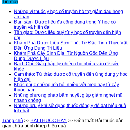
Tin mới
Những vị thuốc y học cổ truyền hỗ trợ giảm đau họng
an toàn
Đan sâm: Dược liệu đa công dụng trong Y học cổ
truyền và hiện đại
Tần giao: Dược liệu quý từ y học cổ truyền đến hiện
đại
Khám Phá Dược Liệu Sơn Thù: Từ Đặc Tính Thực Vật
Đến Ứng Dụng Trị Liệu
Khám Phá Cây Sinh Địa: Từ Nguồn Gốc Đến Ứng
Dụng Dược Liệu
Bạch Chỉ: Giải pháp tự nhiên cho nhiều vấn đề sức
khỏe
Cam thảo: Từ thảo dược cổ truyền đến ứng dụng y học
hiện đại
Khắc phục chứng mồ hôi nhiều với mẹo hay từ cây
thuốc nam
Những phương pháp bấm huyệt giúp giảm nghẹt mũi
nhanh chóng
Những lưu ý khi sử dụng thuốc đông y để đạt hiệu quả
tốt nhất
Trang chủ
>>
BÀI THUỐC HAY
>>
Điền thất: Bài thuốc dân
gian chữa bệnh khớp hiệu quả