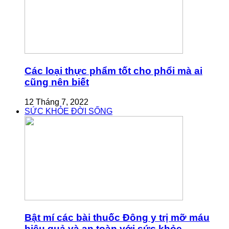
Các loại thực phẩm tốt cho phổi mà ai
cũng nên biết
12 Tháng 7, 2022
SỨC KHỎE ĐỜI SỐNG
Bật mí các bài thuốc Đông y trị mỡ máu
hiệu quả và an toàn với sức khỏe