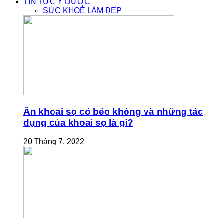
TIN TỨC Y DƯỢC
SỨC KHOẺ LÀM ĐẸP
Ăn khoai sọ có béo không và những tác
dụng của khoai sọ là gì?
20 Tháng 7, 2022