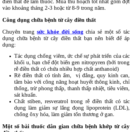
điền thất để làm thuốc. Mùa thu hoạch tốt nhất gồm đợt
vào khoảng tháng 2-3 hoặc từ 8-9 trong năm.
Công dụng chữa bệnh từ cây điền thất
Chuyên trang
sức khỏe đời sống
chia sẻ một số tác
dụng chữa bệnh từ cây điền thất bạn nên biết để áp
dụng:
Tác dụng chống viêm, ức chế sự phát triển của các
khối u, hạn chế đột biến gen nitropyren (bởi trong
rễ điền thất có chứa nhiều hợp chất anthanoid)
Rẽ điền thất có tính ẩm, vị đắng, quy kinh can,
tâm bào với công năng hoạt huyết thông kinh, chỉ
thống, trừ phong thấp, thanh thấp nhiệt, tiêu viêm,
sát khuẩn.
Chất stiben, resveratrol trong rễ điền thất có tác
dụng làm giảm sự lắng đọng lipoprotein (LDL),
chống ôxy hóa, làm giảm tổn thương ở gan.
Một số bài thuốc dân gian chữa bệnh khớp từ cây