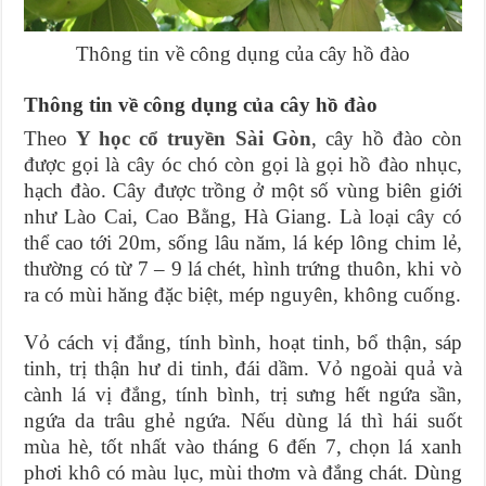
Thông tin về công dụng của cây hồ đào
Thông tin về công dụng của cây hồ đào
Theo
Y học cổ truyền Sài Gòn
, cây hồ đào còn
được gọi là cây óc chó còn gọi là gọi hồ đào nhục,
hạch đào. Cây được trồng ở một số vùng biên giới
như Lào Cai, Cao Bằng, Hà Giang. Là loại cây có
thể cao tới 20m, sống lâu năm, lá kép lông chim lẻ,
thường có từ 7 – 9 lá chét, hình trứng thuôn, khi vò
ra có mùi hăng đặc biệt, mép nguyên, không cuống.
Vỏ cách vị đắng, tính bình, hoạt tinh, bổ thận, sáp
tinh, trị thận hư di tinh, đái dầm. Vỏ ngoài quả và
cành lá vị đắng, tính bình, trị sưng hết ngứa sần,
ngứa da trâu ghẻ ngứa. Nếu dùng lá thì hái suốt
mùa hè, tốt nhất vào tháng 6 đến 7, chọn lá xanh
phơi khô có màu lục, mùi thơm và đắng chát. Dùng