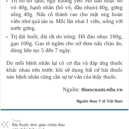
Trị ho do lạnh, ngủ không yên: Hồ đào nhục bỏ
vỏ 40g, hạnh nhân (bỏ vỏ, đầu nhọn) 40g, gừng
sống 40g. Nấu cô thành cao cho mật ong hoàn
viên như quả táo ta. Mỗi lần nhai 1 viên, uống với
nước gừng.
Trị đái buốt, đái rắt do nóng: Hồ đào nhục 100g,
gạo 100g. Gạo tẻ ngâm cho nở đem nấu cháo ăn,
dùng liên tục 5 đến 7 ngày.
Do mỗi bệnh nhân lại có cơ địa và đáp ứng thuốc
khác nhau nên trước khi sử dụng bất cứ bài thuốc
nào bệnh nhân cũng cần sự tư vấn của thầy thuốc.
Nguồn:
thuocnam.edu.vn
Nguồn theo
Y tế Việt Nam
Trước
Bài thuốc đơn giản chữa đau