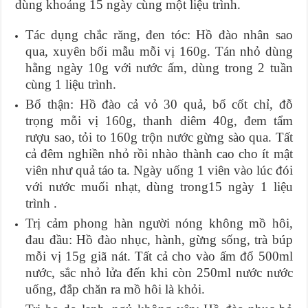
dùng khoảng 15 ngày cùng một liệu trình.
Tác dụng chắc răng, đen tóc: Hồ đào nhân sao
qua, xuyên bối mẫu mỗi vị 160g. Tán nhỏ dùng
hằng ngày 10g với nước ấm, dùng trong 2 tuần
cùng 1 liệu trình.
Bổ thận: Hồ đào cả vỏ 30 quả, bổ cốt chỉ, đỗ
trọng mỗi vị 160g, thanh diêm 40g, đem tẩm
rượu sao, tỏi to 160g trộn nước gừng sào qua. Tất
cả đêm nghiền nhỏ rồi nhào thành cao cho ít mật
viên như quả táo ta. Ngày uống 1 viên vào lúc đói
với nước muối nhạt, dùng trong15 ngày 1 liệu
trình .
Trị cảm phong hàn người nóng không mồ hôi,
đau đầu: Hồ đào nhục, hành, gừng sống, trà búp
mỗi vị 15g giã nát. Tất cả cho vào ấm đổ 500ml
nước, sắc nhỏ lửa đến khi còn 250ml nước nước
uống, đắp chăn ra mồ hôi là khỏi.