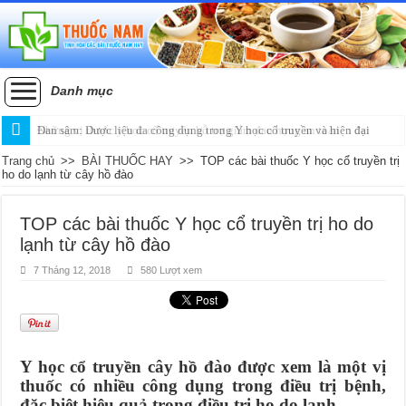
Danh mục
Đan sâm: Dược liệu đa công dụng trong Y học cổ truyền và hiện đại
Trang chủ
>>
BÀI THUỐC HAY
>>
TOP các bài thuốc Y học cổ truyền trị
ho do lạnh từ cây hồ đào
TOP các bài thuốc Y học cổ truyền trị ho do
lạnh từ cây hồ đào
7 Tháng 12, 2018
580 Lượt xem
Y học cổ truyền cây hồ đào được xem là một vị
thuốc có nhiều công dụng trong điều trị bệnh,
đặc biệt hiệu quả trong điều trị ho do lạnh…