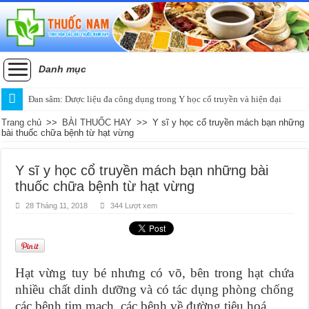
Danh mục
Đan sâm: Dược liệu đa công dụng trong Y học cổ truyền và hiện đại
Trang chủ
>>
BÀI THUỐC HAY
>>
Y sĩ y học cổ truyền mách bạn những
bài thuốc chữa bệnh từ hạt vừng
Y sĩ y học cổ truyền mách bạn những bài
thuốc chữa bệnh từ hạt vừng
28 Tháng 11, 2018
344 Lượt xem
Hạt vừng tuy bé nhưng có võ, bên trong hạt chứa
nhiều chất dinh dưỡng và có tác dụng phòng chống
các bệnh tim mạch, các bệnh về đường tiêu hoá.