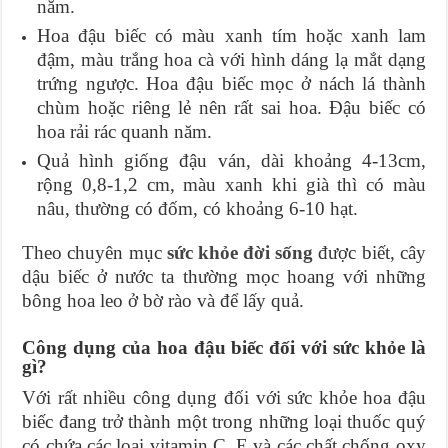
năm.
Hoa đậu biếc có màu xanh tím hoặc xanh lam
đậm, màu trắng hoa cà với hình dáng lạ mắt dạng
trứng ngược. Hoa đậu biếc mọc ở nách lá thành
chùm hoặc riêng lẻ nên rất sai hoa. Đậu biếc có
hoa rải rác quanh năm.
Quả hình giống đậu ván, dài khoảng 4-13cm,
rộng 0,8-1,2 cm, màu xanh khi già thì có màu
nâu, thường có đốm, có khoảng 6-10 hạt.
Theo chuyên mục
sức khỏe đời sống
được biết, cây
dậu biếc ở nước ta thường mọc hoang với những
bông hoa leo ở bờ rào và để lấy quả.
Công dụng của hoa đậu biếc đối với sức khỏe là
gì?
Với rất nhiều công dụng đối với sức khỏe hoa đậu
biếc đang trở thành một trong những loại thuốc quý
có chứa các loại vitamin C, E và các chất chống oxy