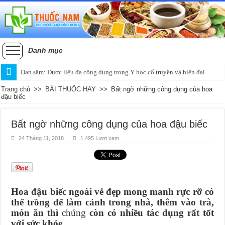
Danh mục
Đan sâm: Dược liệu đa công dụng trong Y học cổ truyền và hiện đại
Trang chủ
>>
BÀI THUỐC HAY
>>
Bất ngờ những công dụng của hoa
đậu biếc
Bất ngờ những công dụng của hoa đậu biếc
24 Tháng 11, 2018
1,495 Lượt xem
Hoa đậu biếc ngoài vẻ đẹp mong manh rực rỡ có
thể trồng để làm cảnh trong nhà, thêm vào trà,
món ăn thì
chúng
còn có nhiều tác dụng rất tốt
với
sức khỏe.