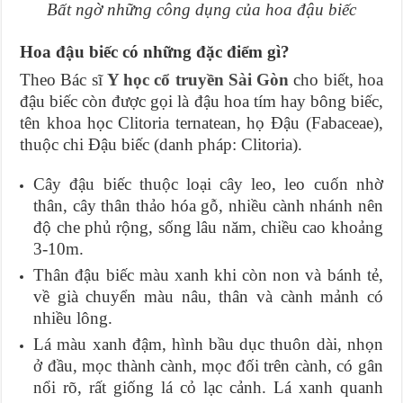
Bất ngờ những công dụng của hoa đậu biếc
Hoa đậu biếc có những đặc điểm gì?
Theo Bác sĩ
Y học cổ truyền Sài Gòn
cho biết, hoa
đậu biếc còn được gọi là đậu hoa tím hay bông biếc,
tên khoa học Clitoria ternatean, họ Đậu (Fabaceae),
thuộc chi Đậu biếc (danh pháp: Clitoria).
Cây đậu biếc thuộc loại cây leo, leo cuốn nhờ
thân, cây thân thảo hóa gỗ, nhiều cành nhánh nên
độ che phủ rộng, sống lâu năm, chiều cao khoảng
3-10m.
Thân đậu biếc màu xanh khi còn non và bánh tẻ,
về già chuyển màu nâu, thân và cành mảnh có
nhiều lông.
Lá màu xanh đậm, hình bầu dục thuôn dài, nhọn
ở đầu, mọc thành cành, mọc đối trên cành, có gân
nổi rõ, rất giống lá cỏ lạc cảnh. Lá xanh quanh