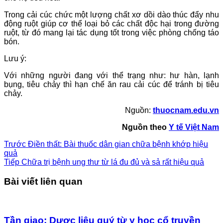
Trong cải cúc chức một lượng chất xơ dồi dào thúc đẩy nhu
động ruột giúp cơ thể loại bỏ các chất độc hại trong đường
ruột, từ đó mang lại tác dụng tốt trong việc phòng chống táo
bón.
Lưu ý:
Với những người đang với thể trạng như: hư hàn, lạnh
bụng, tiêu chảy thì hạn chế ăn rau cải cúc để tránh bị tiêu
chảy.
Nguồn:
thuocnam.edu.vn
Nguồn theo
Y tế Việt Nam
Trước
Điền thất: Bài thuốc dân gian chữa bệnh khớp hiệu
quả
Tiếp
Chữa trị bệnh ung thư từ lá đu đủ và sả rất hiệu quả
Bài viết liên quan
Tần giao: Dược liệu quý từ y học cổ truyền