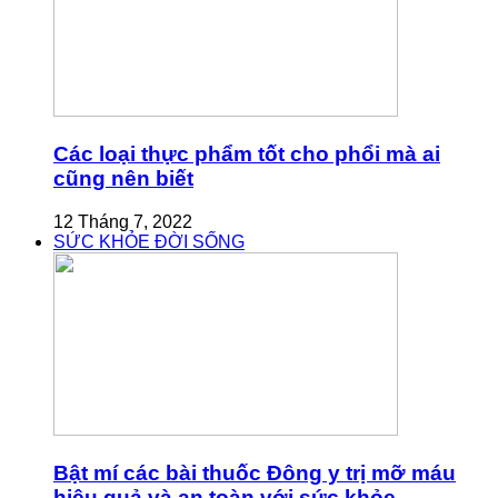
Các loại thực phẩm tốt cho phổi mà ai
cũng nên biết
12 Tháng 7, 2022
SỨC KHỎE ĐỜI SỐNG
Bật mí các bài thuốc Đông y trị mỡ máu
hiệu quả và an toàn với sức khỏe