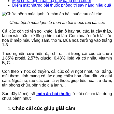
Mẹo chữa bệnh đau dạ dày bằng hoa chuối
Điểm mặt những bài thuốc phòng trị say nắng hiệu quả
Chữa bệnh mùa lạnh từ món ăn bài thuốc rau cải cúc
Cải cúc còn có tên gọi khác là tần ô hay rau cúc, là cây thảo,
lá ôm vào thân, xẻ lông chim hai lần. Cụm hoa ở nách lá, các
hoa ở mép màu vàng sẫm, thơm. Mùa hoa thường vào tháng
1-3.
Theo nghiên cứu hiện đại chỉ ra, thì trong cải cúc có chứa
1,85% protid, 2,57% glucid, 0,43% lipid và có nhiều vitamin
B, C…
Còn theo Y học cổ truyền, cải cúc có vị ngọt nhạt, hơi đắng,
mùi thơm, tính mạng có tác dụng chữa hoa, đau đầu và giải
cảm. Ngoài ra, rau cúc còn là vị thuốc giúp tiêu hóa, trừ đờm,
tán phong chữa bệnh do giá lạnh…
Sau đây là một số
món ăn bài thuốc
từ cải cúc có tác dụng
chữa bệnh như:
Cháo cải cúc giúp giải cảm