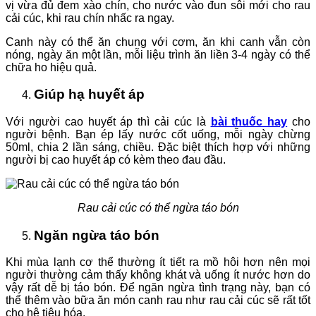
vị vừa đủ đem xào chín, cho nước vào đun sôi mới cho rau
cải cúc, khi rau chín nhấc ra ngay.
Canh này có thể ăn chung với cơm, ăn khi canh vẫn còn
nóng, ngày ăn một lần, mỗi liệu trình ăn liền 3-4 ngày có thể
chữa ho hiệu quả.
Giúp hạ huyết áp
Với người cao huyết áp thì cải cúc là
bài thuốc hay
cho
người bệnh. Bạn ép lấy nước cốt uống, mỗi ngày chừng
50ml, chia 2 lần sáng, chiều. Đặc biệt thích hợp với những
người bị cao huyết áp có kèm theo đau đầu.
Rau cải cúc có thể ngừa táo bón
Ngăn ngừa táo bón
Khi mùa lạnh cơ thể thường ít tiết ra mồ hôi hơn nên mọi
người thường cảm thấy không khát và uống ít nước hơn do
vậy rất dễ bị táo bón. Để ngăn ngừa tình trạng này, bạn có
thể thêm vào bữa ăn món canh rau như rau cải cúc sẽ rất tốt
cho hệ tiêu hóa.