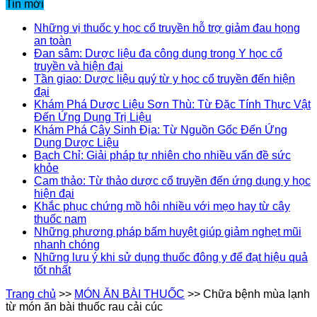
Tin mới
Những vị thuốc y học cổ truyền hỗ trợ giảm đau họng
an toàn
Đan sâm: Dược liệu đa công dụng trong Y học cổ
truyền và hiện đại
Tần giao: Dược liệu quý từ y học cổ truyền đến hiện
đại
Khám Phá Dược Liệu Sơn Thù: Từ Đặc Tính Thực Vật
Đến Ứng Dụng Trị Liệu
Khám Phá Cây Sinh Địa: Từ Nguồn Gốc Đến Ứng
Dụng Dược Liệu
Bạch Chỉ: Giải pháp tự nhiên cho nhiều vấn đề sức
khỏe
Cam thảo: Từ thảo dược cổ truyền đến ứng dụng y học
hiện đại
Khắc phục chứng mồ hôi nhiều với mẹo hay từ cây
thuốc nam
Những phương pháp bấm huyệt giúp giảm nghẹt mũi
nhanh chóng
Những lưu ý khi sử dụng thuốc đông y để đạt hiệu quả
tốt nhất
Trang chủ
>>
MÓN ĂN BÀI THUỐC
>>
Chữa bệnh mùa lạnh
từ món ăn bài thuốc rau cải cúc