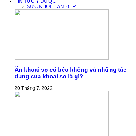
TIN TỨC Y DƯỢC
SỨC KHOẺ LÀM ĐẸP
Ăn khoai sọ có béo không và những tác
dụng của khoai sọ là gì?
20 Tháng 7, 2022