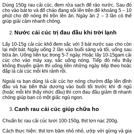
Dùng 150g rau cải cúc, đem rửa sạch để ráo nước. Sau đó
cho vào bát to và đổ cháo đang sôi lên trên để khoảng 5 – 10
phút cho đỡ nóng thì trộn lên ăn. Ngày ăn 2 – 3 lần có thể
giúp giải cảm nhanh chóng.
Nước cải cúc trị đau đầu khi trời lạnh
Lấy 10-15g cải cúc khô đem sắc với 3 bát nước sao cho còn
lại một bát. Ngày uống 2 lần vào buổi sáng và tối, uống sau
bữa ăn. Uống liên tục trong 5-7 ngày. Hoặc lấy 10-15gam cải
cúc cho vào máy xay, sắc uống nóng. Tiếp đó nếu thấy
không thuyên giảm thì uống liền những ngày tiếp theo hoặc
đắp lá cải cúc mỗi khi rảnh rỗi.
Ngoài ra bạn dùng lá cải cúc hơ nóng chườm đắp lên đỉnh
đầu và hai bên thái dương vào buổi tối trước khi đi ngủ
(hoặc mỗi khi thấy nhức đầu) thì cơn đau đầu giảm đi nhanh
chóng giúp bạn có một giấc ngủ ngon.
Canh rau cải cúc giúp chữa ho
Chuẩn bị: rau cải cúc tươi 100-150g, thịt lợn nạc 200g.
Cách thực hiện: thịt lợn băm nhỏ nhỏ, ướp với gừng và gia