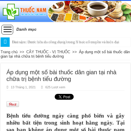
Danh mục
Đan sâm: Dược liệu đa công dụng trong Y học cổ truyền và hiện đại
Trang chủ
>>
CÂY THUỐC - VỊ THUỐC
>>
Áp dụng một số bài thuốc dân
gian tại nhà chữa trị bệnh tiểu đường
Áp dụng một số bài thuốc dân gian tại nhà
chữa trị bệnh tiểu đường
13 Tháng 1, 2021
625 Lượt xem
Bệnh tiểu đường ngày càng phổ biến và gây
nhiều bất tiện trong sinh hoạt hằng ngày. Tại
sao bạn không áp dụng một số bài thuốc nam