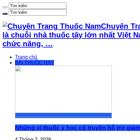
Chuyên Tr
là chuỗi nhà thuốc tây lớn nhất Việ
chức năng, …
Trang chủ
BÀI THUỐC HAY
Những vị thuốc y học cổ truyền hỗ trợ giả
4 Tháng 2, 2026