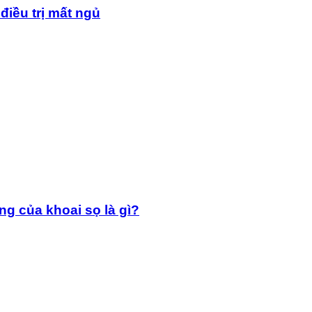
điều trị mất ngủ
g của khoai sọ là gì?