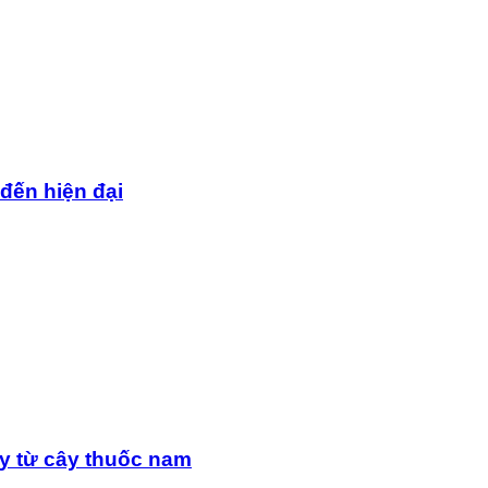
 đến hiện đại
y từ cây thuốc nam