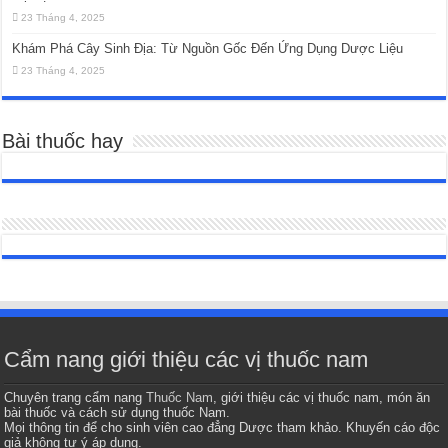
23 Tháng 4, 2025
Khám Phá Cây Sinh Địa: Từ Nguồn Gốc Đến Ứng Dụng Dược Liệu
23 Tháng 4, 2025
Bài thuốc hay
Cẩm nang giới thiệu các vị thuốc nam
Chuyên trang cẩm nang
Thuốc Nam
, giới thiệu các vị thuốc nam, món ăn
bài thuốc và cách sử dụng thuốc Nam.
Mọi thông tin để cho sinh viên cao đẳng Dược tham khảo. Khuyến cáo độc
giả không tự ý áp dụng.