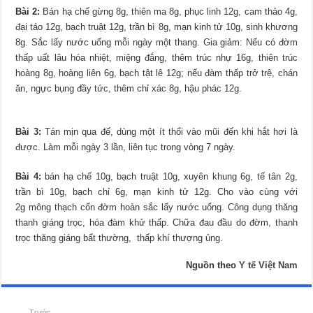
Bài 2:
Bán hạ chế gừng 8g, thiên ma 8g, phục linh 12g, cam thảo 4g,
đại táo 12g, bạch truật 12g, trần bì 8g, mạn kinh tử 10g, sinh khương
8g. Sắc lấy nước uống mỗi ngày một thang. Gia giảm: Nếu có đờm
thấp uất lâu hóa nhiệt, miệng đắng, thêm trúc nhự 16g, thiên trúc
hoàng 8g, hoàng liên 6g, bạch tật lê 12g; nếu đàm thấp trở trệ, chán
ăn, ngực bụng đầy tức, thêm chỉ xác 8g, hậu phác 12g.
Bài 3:
Tán mịn qua đế, dùng một ít thổi vào mũi đến khi hắt hơi là
được. Làm mỗi ngày 3 lần, liên tục trong vòng 7 ngày.
Bài 4:
bán hạ chế 10g, bạch truật 10g, xuyên khung 6g, tế tân 2g,
trần bì 10g, bạch chỉ 6g, mạn kinh tử 12g. Cho vào cùng với
2g mông thạch cổn đờm hoàn sắc lấy nước uống. Công dụng thăng
thanh giáng trọc, hóa đàm khử thấp. Chữa đau đầu do đờm, thanh
trọc thăng giáng bất thường, thấp khí thượng ủng.
Nguồn theo
Y tế Việt Nam
Trước