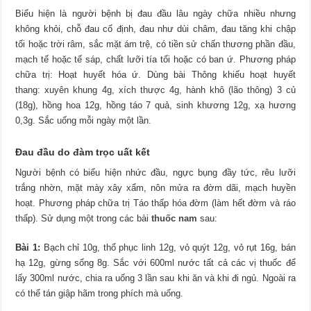
Biểu hiện là người bệnh bị đau đầu lâu ngày chữa nhiều nhưng
không khỏi, chỗ đau cố định, đau như dùi châm, đau tăng khi chập
tối hoặc trời râm, sắc mặt ám trệ, có tiền sử chấn thương phần đầu,
mạch tế hoặc tế sáp, chất lưỡi tía tối hoặc có ban ứ. Phương pháp
chữa trị: Hoạt huyết hóa ứ. Dùng bài Thông khiếu hoạt huyết
thang: xuyên khung 4g, xích thược 4g, hành khô (lão thông) 3 củ
(18g), hồng hoa 12g, hồng táo 7 quả, sinh khương 12g, xạ hương
0,3g. Sắc uống mỗi ngày một lần.
Đau đầu do đàm trọc uất kết
Người bệnh có biểu hiện nhức đầu, ngực bụng đầy tức, rêu lưỡi
trắng nhờn, mặt mày xây xẩm, nôn mửa ra đờm dãi, mạch huyền
hoạt. Phương pháp chữa trị Táo thấp hóa đờm (làm hết đờm và ráo
thấp). Sử dụng một trong các bài
thuốc nam
sau:
Bài 1:
Bạch chỉ 10g, thổ phục linh 12g, vỏ quýt 12g, vỏ rụt 16g, bán
hạ 12g, gừng sống 8g. Sắc với 600ml nước tất cả các vị thuốc để
lấy 300ml nước, chia ra uống 3 lần sau khi ăn và khi đi ngủ. Ngoài ra
có thể tán giập hãm trong phích mà uống.