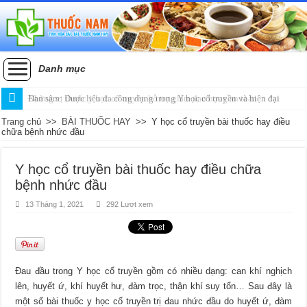
Danh mục
Những vị thuốc y học cổ truyền hỗ trợ giảm đau họng an toàn
Đan sâm: Dược liệu đa công dụng trong Y học cổ truyền và hiện đại
Trang chủ
>>
BÀI THUỐC HAY
>>
Y học cổ truyền bài thuốc hay điều
chữa bệnh nhức đầu
Y học cổ truyền bài thuốc hay điều chữa
bệnh nhức đầu
13 Tháng 1, 2021
292 Lượt xem
Đau đầu trong Y học cổ truyền gồm có nhiều dạng: can khí nghịch
lên, huyết ứ, khí huyết hư, đàm trọc, thận khí suy tổn… Sau đây là
một số bài thuốc y học cổ truyền trị đau nhức đầu do huyết ứ, đàm