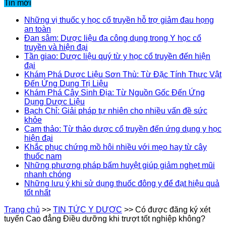
Tin mới
Những vị thuốc y học cổ truyền hỗ trợ giảm đau họng
an toàn
Đan sâm: Dược liệu đa công dụng trong Y học cổ
truyền và hiện đại
Tần giao: Dược liệu quý từ y học cổ truyền đến hiện
đại
Khám Phá Dược Liệu Sơn Thù: Từ Đặc Tính Thực Vật
Đến Ứng Dụng Trị Liệu
Khám Phá Cây Sinh Địa: Từ Nguồn Gốc Đến Ứng
Dụng Dược Liệu
Bạch Chỉ: Giải pháp tự nhiên cho nhiều vấn đề sức
khỏe
Cam thảo: Từ thảo dược cổ truyền đến ứng dụng y học
hiện đại
Khắc phục chứng mồ hôi nhiều với mẹo hay từ cây
thuốc nam
Những phương pháp bấm huyệt giúp giảm nghẹt mũi
nhanh chóng
Những lưu ý khi sử dụng thuốc đông y để đạt hiệu quả
tốt nhất
Trang chủ
>>
TIN TỨC Y DƯỢC
>>
Có được đăng ký xét
tuyển Cao đẳng Điều dưỡng khi trượt tốt nghiệp không?