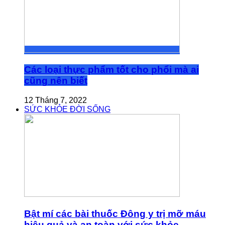
Các loại thực phẩm tốt cho phổi mà ai
cũng nên biết
12 Tháng 7, 2022
SỨC KHỎE ĐỜI SỐNG
Bật mí các bài thuốc Đông y trị mỡ máu
hiệu quả và an toàn với sức khỏe