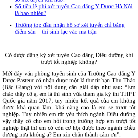
Số tiền lệ phí xét tuyển Cao đẳng Y Dược Hà Nội
là bao nhiêu?
Trường top đầu nhận hồ sơ xét tuyển chỉ bằng
điểm sàn – thí sinh lạc vào ma trận
Có được đăng ký xét tuyển Cao đẳng Điều dưỡng khi
trượt tốt nghiệp không?
Mới đây văn phòng tuyển sinh của Trường Cao đẳng Y
Dược Pasteur có nhận được một lá thư từ bạn Thu Thảo
(Bắc Giang) với nội dung cần giải đáp như sau: “Em
chào thầy cô ạ, em là thí sinh vừa tham gia kỳ thi THPT
Quốc gia năm 2017, tuy nhiên kết quả của em không
được khả quan lắm, khả năng cao là em sẽ trượt tốt
nghiệp. Tuy nhiên em rất yêu thích ngành Điều dưỡng
vậy thầy cô cho em hỏi trong trường hợp em trượt tốt
nghiệp thật thì em có còn cơ hội được theo ngành Điều
dưỡng nữa không ạ? Em xin chân thành cảm ơn”.