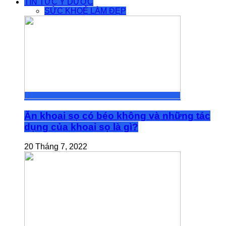
TIN TỨC Y DƯỢC
SỨC KHOẺ LÀM ĐẸP
Ăn khoai sọ có béo không và những tác
dụng của khoai sọ là gì?
20 Tháng 7, 2022