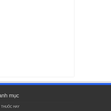
anh mục
I THUỐC HAY