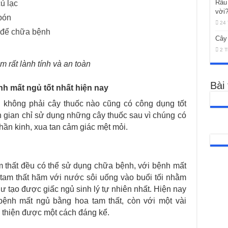
Râu
ủ lạc
vời
bón
24 
ủ để chữa bệnh
Cây
2 T
 rất lành tính và an toàn
Bài
h mất ngủ tốt nhất hiện nay
g không phải cây thuốc nào cũng có công dụng tốt
dân gian chỉ sử dụng những cây thuốc sau vì chúng có
hần kinh, xua tan cảm giác mệt mỏi.
m thất đều có thể sử dụng chữa bệnh, với bệnh mất
tam thất hãm với nước sôi uống vào buổi tối nhằm
ư tạo được giấc ngủ sinh lý tự nhiên nhất. Hiện nay
bệnh mất ngủ bằng hoa tam thất, còn với một vài
 thiện được một cách đáng kể.