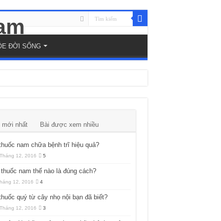
ỎE ĐỜI SỐNG
 mới nhất
Bài được xem nhiều
thuốc nam chữa bệnh trĩ hiệu quả?
Tháng 12, 2016
5
thuốc nam thế nào là đúng cách?
háng 12, 2016
4
thuốc quý từ cây nhọ nội bạn đã biết?
Tháng 12, 2016
3