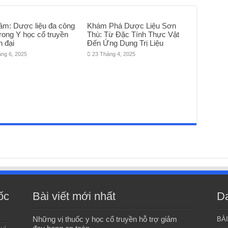
âm: Dược liệu đa công
Khám Phá Dược Liệu Sơn
rong Y học cổ truyền
Thù: Từ Đặc Tính Thực Vật
n đại
Đến Ứng Dụng Trị Liệu
áng 6, 2025
23 Tháng 4, 2025
ốc
Bài viết mới nhất
D
Những vị thuốc y học cổ truyền hỗ trợ giảm
BÀ