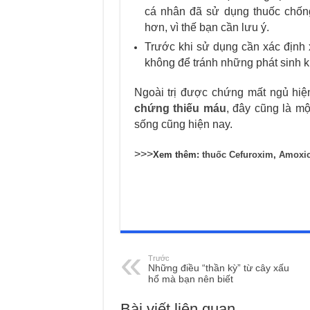
cá nhân đã sử dụng thuốc chốn
hơn, vì thế bạn cần lưu ý.
Trước khi sử dụng cần xác định 
không để tránh những phát sinh 
Ngoài trị được chứng mất ngủ hi
chứng thiếu máu
, đây cũng là m
sống cũng hiện nay.
>>>
Xem thêm:
thuốc Cefuroxim
,
Amoxici
Trước
Những điều “thần kỳ” từ cây xấu
hổ mà bạn nên biết
Bài viết liên quan