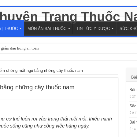
VỊ THUỐC
MÓN ĂN BÀI THUỐC
TIN TỨC Y DƯỢC
SỨC KH
ợ giảm đau họng an toàn
g Y học cổ truyền và hiện đại
ruyền đến hiện đại
điểm chứng mất ngủ bằng những cây thuốc nam
Bài
 Tính Thực Vật Đến Ứng Dụng Trị Liệu
 bằng những cây thuốc nam
ốc Đến Ứng Dụng Dược Liệu
Bài 
ều vấn đề sức khỏe
27 
Sắc 
 ứng dụng y học hiện đại
9 T
o hay từ cây thuốc nam
ư cơ thể luôn rơi vào trạng thái mệt mỏi, thiếu minh
Bài 
cuộc sống cũng như công việc hàng ngày.
giảm nghẹt mũi nhanh chóng
14 
để đạt hiệu quả tốt nhất