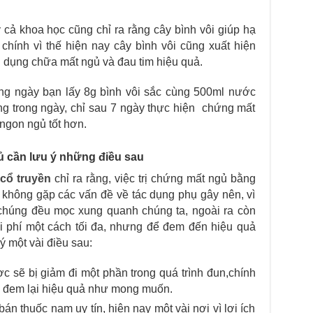
cả khoa học cũng chỉ ra rằng cây bình vôi giúp hạ
 chính vì thế hiện nay cây bình vôi cũng xuất hiện
g dụng chữa mất ngủ và đau tim hiệu quả.
hàng ngày bạn lấy 8g bình vôi sắc cùng 500ml nước
ng trong ngày, chỉ sau 7 ngày thực hiện chứng mất
ngon ngủ tốt hơn.
ủ cần lưu ý những điều sau
 cổ truyền
chỉ ra rằng, việc trị chứng mất ngủ bằng
không gặp các vấn đề về tác dụng phụ gây nên, vì
 chúng đều mọc xung quanh chúng ta, ngoài ra còn
i phí một cách tối đa, nhưng để đem đến hiệu quả
ý một vài điều sau:
ợc sẽ bị giảm đi một phần trong quá trình đun,chính
để đem lại hiệu quả như mong muốn.
án thuốc nam uy tín, hiện nay một vài nơi vì lợi ích