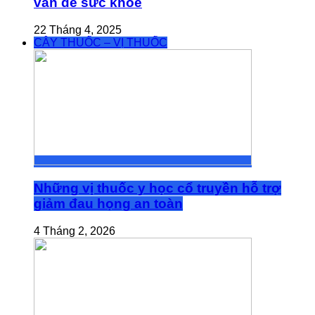
vấn đề sức khỏe
22 Tháng 4, 2025
CÂY THUỐC – VỊ THUỐC
Những vị thuốc y học cổ truyền hỗ trợ
giảm đau họng an toàn
4 Tháng 2, 2026