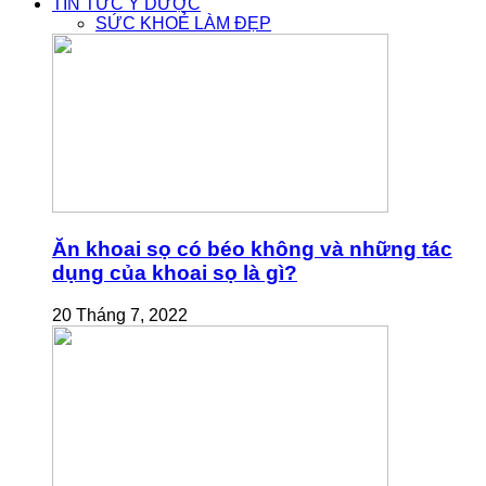
TIN TỨC Y DƯỢC
SỨC KHOẺ LÀM ĐẸP
Ăn khoai sọ có béo không và những tác
dụng của khoai sọ là gì?
20 Tháng 7, 2022