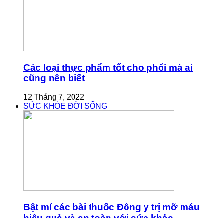
Các loại thực phẩm tốt cho phổi mà ai
cũng nên biết
12 Tháng 7, 2022
SỨC KHỎE ĐỜI SỐNG
Bật mí các bài thuốc Đông y trị mỡ máu
hiệu quả và an toàn với sức khỏe