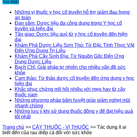
Tin mới
Những vị thuốc y học cổ truyền hỗ trợ giảm đau họng
an toàn
Đan sâm: Dược liệu đa công dụng trong Y học cổ
truyền và hiện đại
Tần giao: Dược liệu quý từ y học cổ truyền đến hiện
đại
Khám Phá Dược Liệu Sơn Thù: Từ Đặc Tính Thực Vật
Đến Ứng Dụng Trị Liệu
Khám Phá Cây Sinh Địa: Từ Nguồn Gốc Đến Ứng
Dụng Dược Liệu
Bạch Chỉ: Giải pháp tự nhiên cho nhiều vấn đề sức
khỏe
Cam thảo: Từ thảo dược cổ truyền đến ứng dụng y học
hiện đại
Khắc phục chứng mồ hôi nhiều với mẹo hay từ cây
thuốc nam
Những phương pháp bấm huyệt giúp giảm nghẹt mũi
nhanh chóng
Những lưu ý khi sử dụng thuốc đông y để đạt hiệu quả
tốt nhất
Trang chủ
>>
CÂY THUỐC - VỊ THUỐC
>>
Tác dụng ít ai
biết đến của rau diếp cá đối với sức khỏe