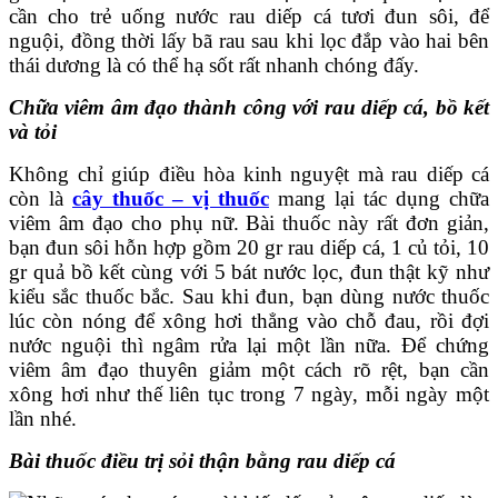
cần cho trẻ uống nước rau diếp cá tươi đun sôi, để
nguội, đồng thời lấy bã rau sau khi lọc đắp vào hai bên
thái dương là có thể hạ sốt rất nhanh chóng đấy.
Chữa viêm âm đạo thành công với rau diếp cá, bồ kết
và tỏi
Không chỉ giúp điều hòa kinh nguyệt mà rau diếp cá
còn là
cây thuốc – vị thuốc
mang lại tác dụng chữa
viêm âm đạo cho phụ nữ. Bài thuốc này rất đơn giản,
bạn đun sôi hỗn hợp gồm 20 gr rau diếp cá, 1 củ tỏi, 10
gr quả bồ kết cùng với 5 bát nước lọc, đun thật kỹ như
kiểu sắc thuốc bắc. Sau khi đun, bạn dùng nước thuốc
lúc còn nóng để xông hơi thẳng vào chỗ đau, rồi đợi
nước nguội thì ngâm rửa lại một lần nữa. Để chứng
viêm âm đạo thuyên giảm một cách rõ rệt, bạn cần
xông hơi như thế liên tục trong 7 ngày, mỗi ngày một
lần nhé.
Bài thuốc điều trị sỏi thận bằng rau diếp cá