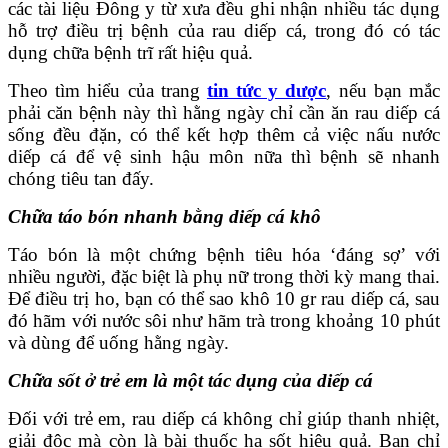
các tài liệu Đông y từ xưa đều ghi nhận nhiều tác dụng
hỗ trợ điều trị bệnh của rau diếp cá, trong đó có tác
dụng chữa bệnh trĩ rất hiệu quả.
Theo tìm hiểu của trang
tin tức y dược
, nếu bạn mắc
phải căn bệnh này thì hằng ngày chỉ cần ăn rau diếp cá
sống đều đặn, có thể kết hợp thêm cả việc nấu nước
diếp cá để vệ sinh hậu môn nữa thì bệnh sẽ nhanh
chóng tiêu tan đấy.
Chữa táo bón nhanh bằng diếp cá khô
Táo bón là một chứng bệnh tiêu hóa ‘đáng sợ’ với
nhiều người, đặc biệt là phụ nữ trong thời kỳ mang thai.
Để điều trị ho, bạn có thể sao khô 10 gr rau diếp cá, sau
đó hãm với nước sôi như hãm trà trong khoảng 10 phút
và dùng để uống hằng ngày.
Chữa sốt ở trẻ em là một tác dụng của diếp cá
Đối với trẻ em, rau diếp cá không chỉ giúp thanh nhiệt,
giải độc mà còn là bài thuốc hạ sốt hiệu quả. Bạn chỉ