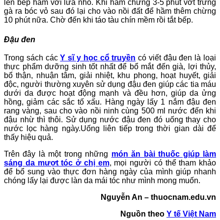
lên bếp hầm với lửa nhỏ. Khi hầm chừng 3-5 phút vớt trứng
gà ra bóc vỏ sau đó lại cho vào nồi đất để hầm thêm chừng
10 phút nữa. Chờ đến khi táo tàu chín mềm rồi tắt bếp.
Đậu đen
Trong sách các
Y sĩ y học cổ truyền
có viết đậu đen là loại
thực phẩm dưỡng sinh tốt nhất để bổ mắt đến già, lợi thủy,
bổ thận, nhuận tâm, giải nhiệt, khu phong, hoạt huyết, giải
độc, người thường xuyên sử dụng đậu đen giúp các tia máu
dưới da được hoạt động mạnh và đều hơn, giúp da ửng
hồng, giảm các sắc tố xấu. Hàng ngày lấy 1 nắm đậu đen
rang vàng, sau cho vào nồi ninh cùng 500 ml nước đến khi
đậu nhừ thì thôi. Sử dụng nước đậu đen đó uống thay cho
nước lọc hàng ngày.Uống liên tiếp trong thời gian dài để
thấy hiệu quả.
Trên đây là một trong những
món ăn bài thuốc giúp làm
sáng da mượt tóc ở chị em
, mọi người có thể tham khảo
để bổ sung vào thực đơn hàng ngày của mình giúp nhanh
chóng lấy lại được làn da mái tóc như mình mong muốn.
Nguyễn An – thuocnam.edu.vn
Nguồn theo
Y tế Việt Nam