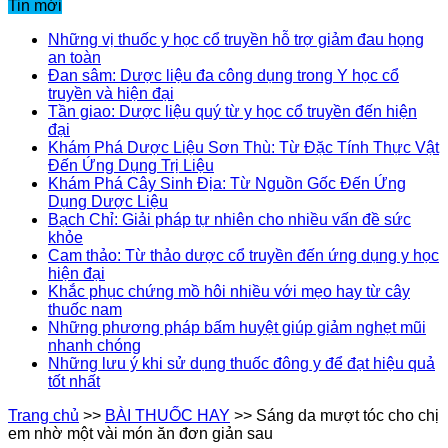
Tin mới
Những vị thuốc y học cổ truyền hỗ trợ giảm đau họng
an toàn
Đan sâm: Dược liệu đa công dụng trong Y học cổ
truyền và hiện đại
Tần giao: Dược liệu quý từ y học cổ truyền đến hiện
đại
Khám Phá Dược Liệu Sơn Thù: Từ Đặc Tính Thực Vật
Đến Ứng Dụng Trị Liệu
Khám Phá Cây Sinh Địa: Từ Nguồn Gốc Đến Ứng
Dụng Dược Liệu
Bạch Chỉ: Giải pháp tự nhiên cho nhiều vấn đề sức
khỏe
Cam thảo: Từ thảo dược cổ truyền đến ứng dụng y học
hiện đại
Khắc phục chứng mồ hôi nhiều với mẹo hay từ cây
thuốc nam
Những phương pháp bấm huyệt giúp giảm nghẹt mũi
nhanh chóng
Những lưu ý khi sử dụng thuốc đông y để đạt hiệu quả
tốt nhất
Trang chủ
>>
BÀI THUỐC HAY
>>
Sáng da mượt tóc cho chị
em nhờ một vài món ăn đơn giản sau