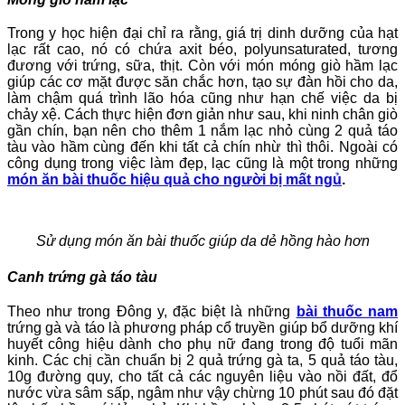
Trong y học hiện đại chỉ ra rằng, giá trị dinh dưỡng của hạt
lạc rất cao, nó có chứa axit béo, polyunsaturated, tương
đương với trứng, sữa, thịt. Còn với món móng giò hầm lạc
giúp các cơ mặt được săn chắc hơn, tạo sự đàn hồi cho da,
làm chậm quá trình lão hóa cũng như hạn chế việc da bị
chảy xệ. Cách thực hiện đơn giản như sau, khi ninh chân giò
gần chín, bạn nên cho thêm 1 nắm lạc nhỏ cùng 2 quả táo
tàu vào hầm cùng đến khi tất cả chín nhừ thì thôi. Ngoài có
công dụng trong việc làm đẹp, lạc cũng là một trong những
món ăn bài thuốc hiệu quả cho người bị mất ngủ
.
Sử dụng món ăn bài thuốc giúp da dẻ hồng hào hơn
Canh trứng gà táo tàu
Theo như trong Đông y, đặc biệt là những
bài thuốc nam
trứng gà và táo là phương pháp cổ truyền giúp bổ dưỡng khí
huyết công hiệu dành cho phụ nữ đang trong độ tuổi mãn
kinh. Các chị cần chuẩn bị 2 quả trứng gà ta, 5 quả táo tàu,
10g đường quy, cho tất cả các nguyên liệu vào nồi đất, đổ
nước vừa sâm sấp, ngâm như vậy chừng 10 phút sau đó đặt