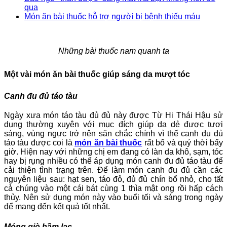
qua
Món ăn bài thuốc hỗ trợ người bị bệnh thiếu máu
Những bài thuốc nam quanh ta
Một vài món ăn bài thuốc giúp sáng da mượt tóc
Canh đu đủ táo tàu
Ngày xưa món táo tàu đủ đủ này được Từ Hi Thái Hậu sử
dụng thường xuyên với mục đích giúp da dẻ được tươi
sáng, vùng ngực trở nên săn chắc chính vì thế canh đu đủ
táo tàu được coi là
món ăn bài thuốc
rất bổ và quý thời bấy
giờ. Hiện nay với những chị em đang có làn da khô, sạm, tóc
hay bị rụng nhiều có thể áp dụng món canh đu đủ táo tàu để
cải thiện tình trạng trên. Để làm món canh đu đủ cần các
nguyên liệu sau: hạt sen, táo đỏ, đủ đủ chín bổ nhỏ, cho tất
cả chúng vào một cái bát cùng 1 thìa mật ong rồi hấp cách
thủy. Nên sử dụng món này vào buổi tối và sáng trong ngày
để mang đến kết quả tốt nhất.
Móng giò hầm lạc