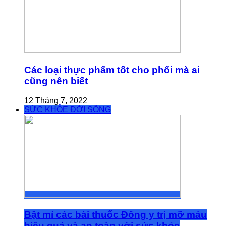
Các loại thực phẩm tốt cho phổi mà ai
cũng nên biết
12 Tháng 7, 2022
SỨC KHỎE ĐỜI SỐNG
Bật mí các bài thuốc Đông y trị mỡ máu
hiệu quả và an toàn với sức khỏe