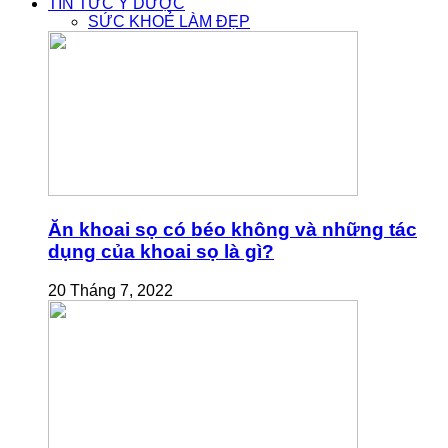
TIN TỨC Y DƯỢC
SỨC KHOẺ LÀM ĐẸP
Ăn khoai sọ có béo không và những tác
dụng của khoai sọ là gì?
20 Tháng 7, 2022