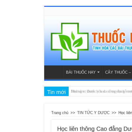
BÀI THUỐC HAY
CÂY THUỐC –
Tin mới
Những vị thuốc y học cổ truyền hỗ tr
Đan sâm: Dược liệu đa công dụng tron
Trang chủ
>>
TIN TỨC Y DƯỢC
>>
Học liê
Học liên thông Cao đẳng Dược