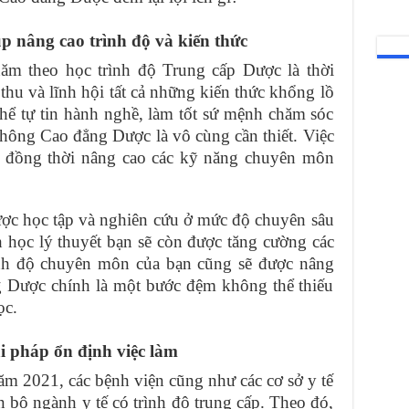
 nâng cao trình độ và kiến thức
năm theo học trình độ Trung cấp Dược là thời
 thu và lĩnh hội tất cả những kiến thức khổng lồ
hể tự tin hành nghề, làm tốt sứ mệnh chăm sóc
thông Cao đẳng Dược là vô cùng cần thiết. Việc
c đồng thời nâng cao các kỹ năng chuyên môn
ược học tập và nghiên cứu ở mức độ chuyên sâu
 học lý thuyết bạn sẽ còn được tăng cường các
ình độ chuyên môn của bạn cũng sẽ được nâng
g Dược chính là một bước đệm không thể thiếu
ọc.
i pháp ổn định việc làm
ăm 2021, các bệnh viện cũng như các cơ sở y tế
 bộ ngành y tế có trình độ trung cấp. Theo đó,