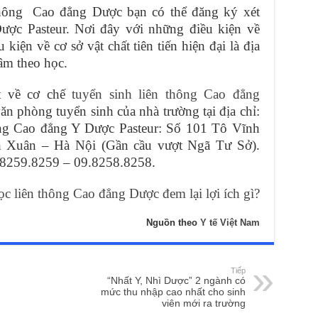
thông Cao đẳng Dược bạn có thể đăng ký xét
ược Pasteur. Nơi đây với những điều kiện về
kiện về cơ sở vật chất tiên tiến hiện đại là địa
tâm theo học.
t về cơ chế
tuyển sinh liên thông Cao đẳng
ăn phòng tuyển sinh của nhà trường tại địa chỉ:
g Cao đẳng Y Dược Pasteur: Số 101 Tô Vĩnh
 Xuân – Hà Nội (Gần cầu vượt Ngã Tư Sở).
9.8259.8259 – 09.8258.8258.
c liên thông Cao đẳng Dược đem lại lợi ích gì?
Nguồn theo
Y tế Việt Nam
Tiếp
“Nhất Y, Nhì Dược” 2 ngành có
mức thu nhập cao nhất cho sinh
viên mới ra trường