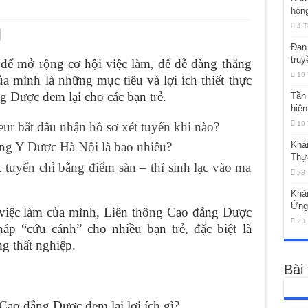
họng
4 T
Đan 
truy
 để mở rộng cơ hội việc làm, để dễ dàng thăng
10 
a mình là những mục tiêu và lợi ích thiết thực
g Dược đem lại cho các bạn trẻ.
Tần 
hiện
r bắt đầu nhận hồ sơ xét tuyển khi nào?
10 
đẳng Y Dược Hà Nội là bao nhiêu?
Khá
Thự
 tuyển chỉ bằng điểm sàn – thí sinh lạc vào ma
23 
Khá
Ứng
 việc làm của mình, Liên thông Cao đẳng Dược
23 
háp “cứu cánh” cho nhiều bạn trẻ, đặc biệt là
g thất nghiệp.
Bài
 Cao đẳng Dược đem lại lợi ích gì?