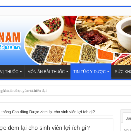
 VỊ THUỐC
MÓN ĂN BÀI THUỐC
TIN TỨC Y DƯỢC
SỨC KH
ợ giảm đau họng an toàn
g Y học cổ truyền và hiện đại
n thông Cao đẳng Dược đem lại cho sinh viên lợi ích gì?
Bài
 đem lại cho sinh viên lợi ích gì?
Nhữn