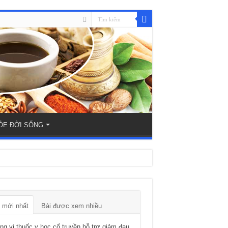
ỎE ĐỜI SỐNG
 mới nhất
Bài được xem nhiều
g vị thuốc y học cổ truyền hỗ trợ giảm đau