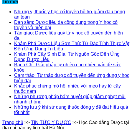
Tin mới
Những vị thuốc y học cổ truyền hỗ trợ giảm đau họng
an toàn
Đan sâm: Dược liệu đa công dụng trong Y học cổ
truyền và hiện đại
Tần giao: Dược liệu quý từ y học cổ truyền đến hiện
đại
Khám Phá Dược Liệu Sơn Thù: Từ Đặc Tính Thực Vật
Đến Ứng Dụng Trị Liệu
Khám Phá Cây Sinh Địa: Từ Nguồn Gốc Đến Ứng
Dụng Dược Liệu
Bạch Chỉ: Giải pháp tự nhiên cho nhiều vấn đề sức
khỏe
Cam thảo: Từ thảo dược cổ truyền đến ứng dụng y học
hiện đại
Khắc phục chứng mồ hôi nhiều với mẹo hay từ cây
thuốc nam
Những phương pháp bấm huyệt giúp giảm nghẹt mũi
nhanh chóng
Những lưu ý khi sử dụng thuốc đông y để đạt hiệu quả
tốt nhất
Trang chủ
>>
TIN TỨC Y DƯỢC
>>
Học Cao đẳng Dược tại
địa chỉ nào uy tín nhất Hà Nội