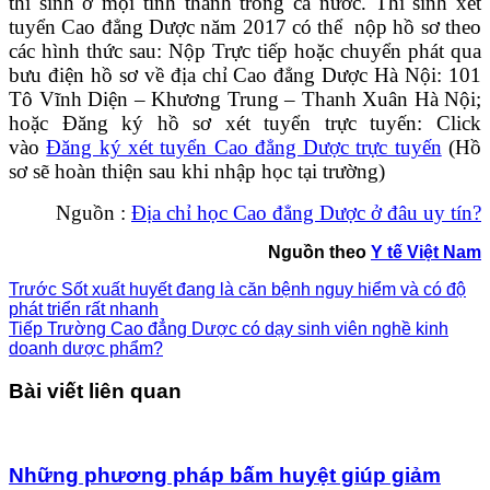
thí sinh ở mọi tỉnh thành trong cả nước. Thí sinh xét
tuyển Cao đẳng Dược năm 2017 có thể nộp hồ sơ theo
các hình thức sau: Nộp Trực tiếp hoặc chuyển phát qua
bưu điện hồ sơ về địa chỉ Cao đẳng Dược Hà Nội: 101
Tô Vĩnh Diện – Khương Trung – Thanh Xuân Hà Nội;
hoặc Đăng ký hồ sơ xét tuyển trực tuyến: Click
vào
Đăng ký xét tuyển Cao đẳng Dược trực tuyến
(Hồ
sơ sẽ hoàn thiện sau khi nhập học tại trường)
Nguồn :
Địa chỉ học Cao đẳng Dược ở đâu uy tín?
Nguồn theo
Y tế Việt Nam
Trước
Sốt xuất huyết đang là căn bệnh nguy hiểm và có độ
phát triển rất nhanh
Tiếp
Trường Cao đẳng Dược có dạy sinh viên nghề kinh
doanh dược phẩm?
Bài viết liên quan
Những phương pháp bấm huyệt giúp giảm