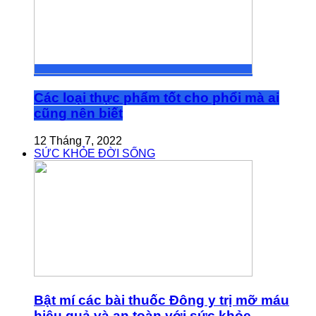
Các loại thực phẩm tốt cho phổi mà ai
cũng nên biết
12 Tháng 7, 2022
SỨC KHỎE ĐỜI SỐNG
Bật mí các bài thuốc Đông y trị mỡ máu
hiệu quả và an toàn với sức khỏe