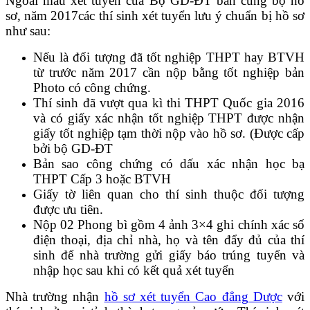
Ngoài mẫu xét tuyển của Bộ GD-ĐT bán cùng bộ hồ
sơ, năm 2017các thí sinh xét tuyển lưu ý chuẩn bị hồ sơ
như sau:
Nếu là đối tượng đã tốt nghiệp THPT hay BTVH
từ trước năm 2017 cần nộp bằng tốt nghiệp bản
Photo có công chứng.
Thí sinh đã vượt qua kì thi THPT Quốc gia 2016
và có giấy xác nhận tốt nghiệp THPT được nhận
giấy tốt nghiệp tạm thời nộp vào hồ sơ. (Được cấp
bởi bộ GD-ĐT
Bản sao công chứng có dấu xác nhận học bạ
THPT Cấp 3 hoặc BTVH
Giấy tờ liên quan cho thí sinh thuộc đối tượng
được ưu tiên.
Nộp 02 Phong bì gồm 4 ảnh 3×4 ghi chính xác số
điện thoại, địa chỉ nhà, họ và tên đẩy đủ của thí
sinh để nhà trường gửi giấy báo trúng tuyển và
nhập học sau khi có kết quả xét tuyển
Nhà trường nhận
hồ sơ xét tuyển Cao đẳng Dược
với