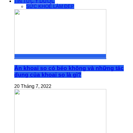
TIN TỨC Y DƯỢC
SỨC KHOẺ LÀM ĐẸP
Ăn khoai sọ có béo không và những tác
dụng của khoai sọ là gì?
20 Tháng 7, 2022