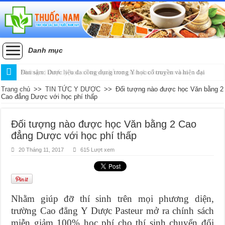
Danh mục
Những vị thuốc y học cổ truyền hỗ trợ giảm đau họng an toàn
Đan sâm: Dược liệu đa công dụng trong Y học cổ truyền và hiện đại
Trang chủ
>>
TIN TỨC Y DƯỢC
>>
Đối tượng nào được học Văn bằng 2
Cao đẳng Dược với học phí thấp
Đối tượng nào được học Văn bằng 2 Cao
đẳng Dược với học phí thấp
20 Tháng 11, 2017
615 Lượt xem
Nhằm giúp đỡ thí sinh trên mọi phương diện,
trường Cao đẳng Y Dược Pasteur mở ra chính sách
miễn giảm 100% học phí cho thí sinh chuyển đổi