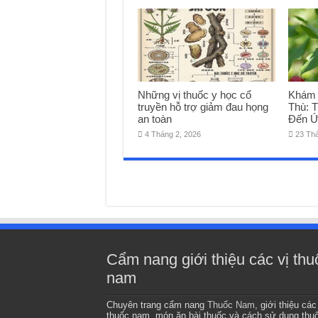
Những vị thuốc y học cổ
Khám 
truyền hỗ trợ giảm đau họng
Thù: 
an toàn
Đến Ứ
4 Tháng 2, 2026
23 Th
Cẩm nang giới thiệu các vị thu
nam
Chuyên trang cẩm nang
Thuốc Nam
, giới thiệu các
thuốc nam, món ăn bài thuốc và cách sử dụng thu