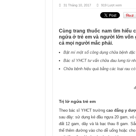
31 Tháng 10, 2017
919 Lượt xem
Cùng trang thuốc nam tìm hiểu cá
ngứa ở trẻ em và người lớn vốn g
cả mọi người mắc phải.
Bật mí một số công dụng chữa bệnh đặc 
Bác sĩ YHCT tư vấn chữa đau lưng từ nh
Chữa bệnh hiệu quả bằng các loại rau có
đ
Trị lở ngứa trẻ em
Theo bác sĩ YHCT trường
cao đẳng y d
sau đây: sử dụng ké đầu ngựa 20 gam, vỏ 
đất 12 gam, dây và lá bạc thau 8 gam. Sắc
thể thêm đường vào cho dễ uống hoặc cho v