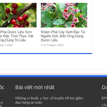
Phá Dược Liệu Sơn
Khám Phá Cây Sinh Địa: Từ
Từ Đặc Tính Thực Vật
Nguồn Gốc Đến Ứng Dụng
ng Dụng Trị Liệu
Dược Liệu
áng 4, 2025
23 Tháng 4, 2025
ốc
Bài viết mới nhất
D
Những vị thuốc y học cổ truyền hỗ trợ giảm
BÀ
đau họng an toàn
 vị
CÂ
ốc