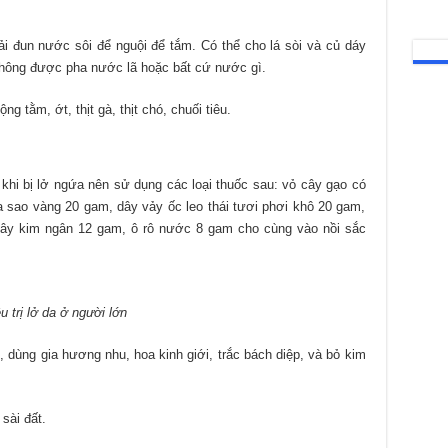
i đun nước sôi để nguội để tắm. Có thể cho lá sòi và củ dáy
 không được pha nước lã hoặc bất cứ nước gì.
 tằm, ớt, thịt gà, thịt chó, chuối tiêu.
khi bị lở ngứa nên sử dụng các loại thuốc sau: vỏ cây gạo có
a sao vàng 20 gam, dây vảy ốc leo thái tươi phơi khô 20 gam,
 dây kim ngân 12 gam, ô rô nước 8 gam cho cùng vào nồi sắc
ều trị lở da ở người lớn
 dùng gia hương nhu, hoa kinh giới, trắc bách diệp, và bỏ kim
sài đất.