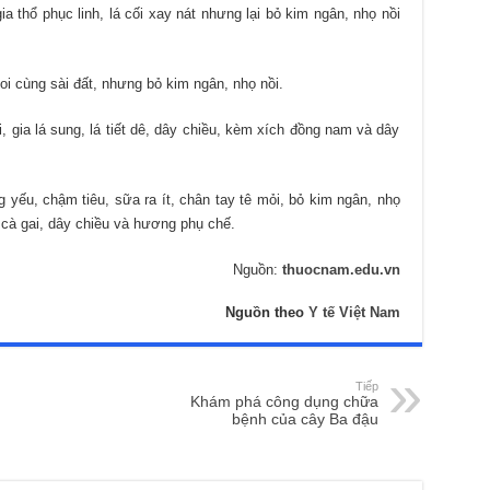
a thổ phục linh, lá cối xay nát nhưng lại bỏ kim ngân, nhọ nồi
voi cùng sài đất, nhưng bỏ kim ngân, nhọ nồi.
, gia lá sung, lá tiết dê, dây chiều, kèm xích đồng nam và dây
 yếu, chậm tiêu, sữa ra ít, chân tay tê mỏi, bỏ kim ngân, nhọ
y cà gai, dây chiều và hương phụ chế.
Nguồn:
thuocnam.edu.vn
Nguồn theo
Y tế Việt Nam
Tiếp
Khám phá công dụng chữa
bệnh của cây Ba đậu