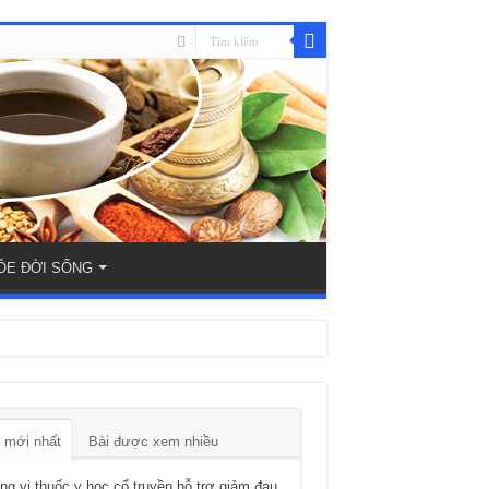
ỎE ĐỜI SỐNG
 mới nhất
Bài được xem nhiều
g vị thuốc y học cổ truyền hỗ trợ giảm đau