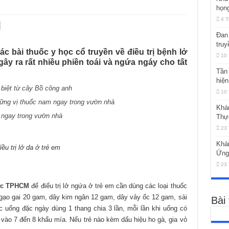
họng
4 T
Đan 
truy
c bài thuốc y học cổ truyền về điều trị bệnh lở
10 
ây ra rất nhiều phiền toái và ngứa ngáy cho tất
Tần 
hiện
biệt từ cây Bồ công anh
10 
ững vị thuốc nam ngay trong vườn nhà
Khá
 ngay trong vườn nhà
Thự
23 
Khá
iều trị lở da ở trẻ em
Ứng
23 
ược TPHCM
để điểu trị lở ngứa ở trẻ em cần dùng các loại thuốc
gạo gai 20 gam, dây kim ngân 12 gam, dây vảy ốc 12 gam, sài
Bài
 uống đặc ngày dùng 1 thang chia 3 lần, mỗi lần khi uống có
ào 7 đến 8 khẩu mía. Nếu trẻ nào kèm dấu hiệu ho gà, gia vỏ