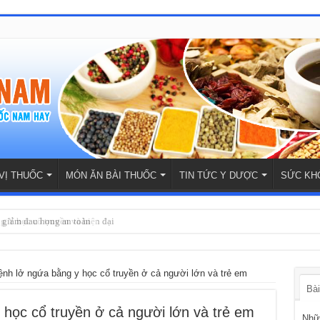
VỊ THUỐC
MÓN ĂN BÀI THUỐC
TIN TỨC Y DƯỢC
SỨC KH
ợ giảm đau họng an toàn
g Y học cổ truyền và hiện đại
bệnh lở ngứa bằng y học cổ truyền ở cả người lớn và trẻ em
Bài
y học cổ truyền ở cả người lớn và trẻ em
Nhữn