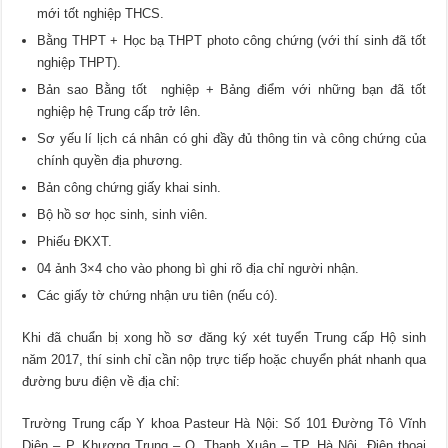
mới tốt nghiệp THCS.
Bằng THPT + Học bạ THPT photo công chứng (với thí sinh đã tốt
nghiệp THPT).
Bản sao Bằng tốt nghiệp + Bảng điểm với những bạn đã tốt
nghiệp hệ Trung cấp trở lên.
Sơ yếu lí lịch cá nhân có ghi đầy đủ thông tin và công chứng của
chính quyền địa phương.
Bản công chứng giấy khai sinh.
Bộ hồ sơ học sinh, sinh viên.
Phiếu ĐKXT.
04 ảnh 3×4 cho vào phong bì ghi rõ địa chỉ người nhận.
Các giấy tờ chứng nhận ưu tiên (nếu có).
Khi đã chuẩn bị xong hồ sơ đăng ký xét tuyển Trung cấp Hộ sinh
năm 2017, thí sinh chỉ cần nộp trực tiếp hoặc chuyển phát nhanh qua
đường bưu điện về địa chỉ:
Trường Trung cấp Y khoa Pasteur Hà Nội: Số 101 Đường Tô Vĩnh
Diện – P. Khương Trung – Q. Thanh Xuân – TP. Hà Nội. Điện thoại