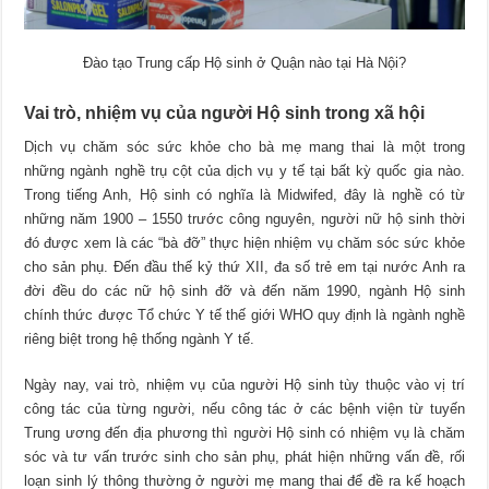
Đào tạo Trung cấp Hộ sinh ở Quận nào tại Hà Nội?
Vai trò, nhiệm vụ của người Hộ sinh trong xã hội
Dịch vụ chăm sóc sức khỏe cho bà mẹ mang thai là một trong
những ngành nghề trụ cột của dịch vụ y tế tại bất kỳ quốc gia nào.
Trong tiếng Anh, Hộ sinh có nghĩa là Midwifed, đây là nghề có từ
những năm 1900 – 1550 trước công nguyên, người nữ hộ sinh thời
đó được xem là các “bà đỡ” thực hiện nhiệm vụ chăm sóc sức khỏe
cho sản phụ. Đến đầu thế kỷ thứ XII, đa số trẻ em tại nước Anh ra
đời đều do các nữ hộ sinh đỡ và đến năm 1990, ngành Hộ sinh
chính thức được Tổ chức Y tế thế giới WHO quy định là ngành nghề
riêng biệt trong hệ thống ngành Y tế.
Ngày nay, vai trò, nhiệm vụ của người Hộ sinh tùy thuộc vào vị trí
công tác của từng người, nếu công tác ở các bệnh viện từ tuyến
Trung ương đến địa phương thì người Hộ sinh có nhiệm vụ là chăm
sóc và tư vấn trước sinh cho sản phụ, phát hiện những vấn đề, rối
loạn sinh lý thông thường ở người mẹ mang thai để đề ra kế hoạch