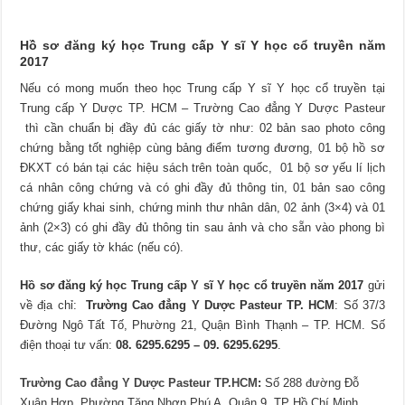
Hồ sơ đăng ký học Trung cấp Y sĩ Y học cổ truyền năm
2017
Nếu có mong muốn theo học Trung cấp Y sĩ Y học cổ truyền tại
Trung cấp Y Dược TP. HCM – Trường Cao đẳng Y Dược Pasteur
thì cần chuẩn bị đầy đủ các giấy tờ như: 02 bản sao photo công
chứng bằng tốt nghiệp cùng bảng điểm tương đương, 01 bộ hồ sơ
ĐKXT có bán tại các hiệu sách trên toàn quốc, 01 bộ sơ yếu lí lịch
cá nhân công chứng và có ghi đầy đủ thông tin, 01 bản sao công
chứng giấy khai sinh, chứng minh thư nhân dân, 02 ảnh (3×4) và 01
ảnh (2×3) có ghi đầy đủ thông tin sau ảnh và cho sẵn vào phong bì
thư, các giấy tờ khác (nếu có).
Hồ sơ đăng ký học
Trung cấp Y sĩ Y học cổ truyền
năm 2017
gửi
về địa chỉ:
Trường Cao đẳng Y Dược Pasteur TP. HCM
: Số 37/3
Đường Ngô Tất Tố, Phường 21, Quận Bình Thạnh – TP. HCM. Số
điện thoại tư vấn:
08. 6295.6295 – 09. 6295.6295
.
Trường Cao đẳng Y Dược Pasteur TP.HCM
:
Số 288 đường Đỗ
Xuân Hợp, Phường Tăng Nhơn Phú A, Quận 9, TP Hồ Chí Minh.