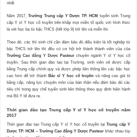
Năm 2017,
Trường
Trung cấp Y Dược TP. HCM
tuyển sinh Trung
cấp Y sĩ Y học cổ truyền trên khắp mọi miền tổ quốc với hình thức
là xét học bạ từ bậc THCS (hết lớp 9) trở lên và miễn thi.
Theo đó, các thí sinh chỉ cần đảm bảo đủ điều kiện là tốt nghiệp từ
bậc THCS trở lên thì đều có cơ hội trở thành thành viên của của
Trường
Cao đẳng Y Dược
Pasteur
chuyên ngành Y sĩ Y học cổ
truyền. Sau thời gian đào tạo tại Trường, sinh viên sẽ được cấp
bằng Trung cấp chính quy và được phép liên thông lên các bậc học
cao hơn để trở thành
Bác sĩ Y học cổ truyền
và nâng cao giá trị
bằng cấp, năng lực chuyên môn của bản thân nếu đảm bảo đủ các
tiêu chí trong quy chế tuyển sinh liên thông theo quy định hiện hành
mà Bộ Y tế đưa ra.
Thời gian đào tạo Trung cấp Y sĩ Y học cổ truyền năm
2017
Thời gian đào tạo Trung cấp Y sĩ Y học cổ truyền tại
Trung cấp Y
Dược TP. HCM – Trường Cao đẳng Y Dược Pasteur
khác nhau tùy