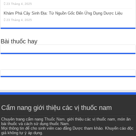
23 Tháng 4, 2025
Khám Phá Cây Sinh Địa: Từ Nguồn Gốc Đến Ứng Dụng Dược Liệu
23 Tháng 4, 2025
Bài thuốc hay
Cẩm nang giới thiệu các vị thuốc nam
Chuyên trang cẩm nang
Thuốc Nam
, giới thiệu các vị thuốc nam, món ăn
bài thuốc và cách sử dụng thuốc Nam.
Mọi thông tin để cho sinh viên cao đẳng Dược tham khảo. Khuyến cáo độc
giả không tự ý áp dụng.