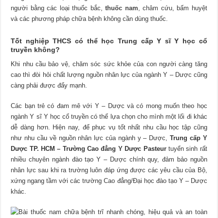
người bằng các loại thuốc bắc,
thuốc nam
, châm cứu, bấm huyệt
và các phương pháp chữa bệnh không cần dùng thuốc.
Tốt nghiệp THCS có thể học Trung cấp Y sĩ Y học cổ
truyền không?
Khi nhu cầu bảo vệ, chăm sóc sức khỏe của con người càng tăng
cao thì đòi hỏi chất lượng nguồn nhân lực của ngành Y – Dược cũng
càng phải được đẩy mạnh.
Các bạn trẻ có đam mê với Y – Dược và có mong muốn theo học
ngành Y sĩ Y học cổ truyền có thể lựa chọn cho mình một lối đi khác
dễ dàng hơn. Hiện nay, để phục vụ tốt nhất nhu cầu học tập cũng
như nhu cầu về nguồn nhân lực của ngành y – Dược,
Trung cấp Y
Dược TP. HCM – Trường Cao đẳng Y Dược Pasteur
tuyển sinh rất
nhiều chuyên ngành đào tạo Y – Dược chính quy, đảm bảo nguồn
nhân lực sau khi ra trường luôn đáp ứng được các yêu cầu của Bộ,
xứng ngang tầm với các trường Cao đẳng/Đại học đào tạo Y – Dược
khác.