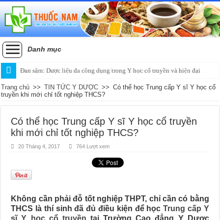
Danh mục
Đan sâm: Dược liệu đa công dụng trong Y học cổ truyền và hiện đại
Trang chủ
>>
TIN TỨC Y DƯỢC
>>
Có thể học Trung cấp Y sĩ Y học cổ
truyền khi mới chỉ tốt nghiệp THCS?
Có thể học Trung cấp Y sĩ Y học cổ truyền
khi mới chỉ tốt nghiệp THCS?
20 Tháng 4, 2017
764 Lượt xem
Không cần phải đỗ tốt nghiệp THPT, chỉ cần có bằng
THCS là thí sinh đã đủ điều kiện để học
Trung cấp Y
sĩ Y học cổ truyền
tại Trường Cao đẳng Y Dược