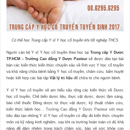
Có thể học Trung cấp Y sĩ Y học cổ truyền khi tốt nghiệp THCS
Người cán bộ Y sĩ Y học cổ truyền theo học tại
Trung cấp Y Dược
TP.HCM – Trường Cao đẳng Y Dược Pasteur
sẽ được đào tạo bài
bản các kiến thức kiến thức chuyên sâu về lĩnh vực Y học cổ truyền
và khả năng chữa bệnh bằng Y học cổ truyền, châm cứu, bấm huyệt
hoặc kết hợp các bài tập
Vật lý trị liệu
để chữa trị cho người bệnh.
Y sĩ Y học cổ truyền sẽ am hiểu sâu rộng các kiến thức về Dược
học cổ truyền, Chế biến dược liệu, thực vật dược, dược lâm sàng,
bào chế thuốc Đông dược từ thực vật dược, kỹ thuật châm cứu,
kiến thức bệnh học…
Trường Cao đẳng Y Dược Pasteur
với mục
tiêu đào tạo những Y sĩ Y học cổ truyền có đầy đủ kiến thức chuyên
môn và kỹ năng kinh nghiệm, sau khi ra trường hoàn toàn có đủ khả
năng để đảm nhiệm trọng trách chăm sóc, bảo vệ sức khỏe con