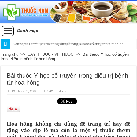
Danh mục
Đan sâm: Dược liệu đa công dụng trong Y học cổ truyền và hiện đại
Trang chủ
>>
CÂY THUỐC - VỊ THUỐC
>>
Bài thuốc Y học cổ truyền
trong điều trị bệnh từ hoa hồng
Bài thuốc Y học cổ truyền trong điều trị bệnh
từ hoa hồng
13 Tháng 9, 2018
342 Lượt xem
Hoa hồng không chỉ dùng để trang trí hay để
tặng vào dịp lễ mà còn là một vị thuốc thơm
mát, không độc và được sử dụng phổ biến trong