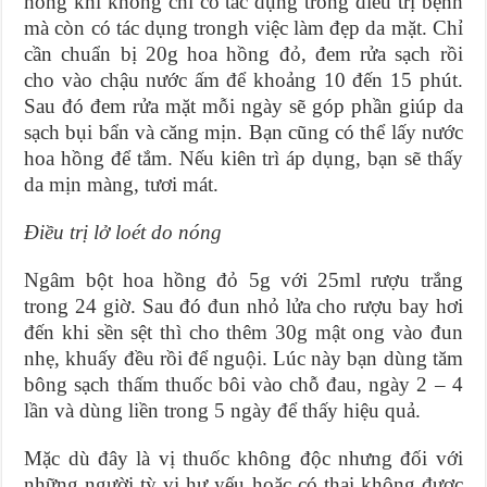
hồng khi không chỉ có tác dụng trong điều trị bệnh
mà còn có tác dụng trongh việc làm đẹp da mặt. Chỉ
cần chuẩn bị 20g hoa hồng đỏ, đem rửa sạch rồi
cho vào chậu nước ấm để khoảng 10 đến 15 phút.
Sau đó đem rửa mặt mỗi ngày sẽ góp phần giúp da
sạch bụi bẩn và căng mịn. Bạn cũng có thể lấy nước
hoa hồng để tắm. Nếu kiên trì áp dụng, bạn sẽ thấy
da mịn màng, tươi mát.
Điều trị lở loét do nóng
Ngâm bột hoa hồng đỏ 5g với 25ml rượu trắng
trong 24 giờ. Sau đó đun nhỏ lửa cho rượu bay hơi
đến khi sền sệt thì cho thêm 30g mật ong vào đun
nhẹ, khuấy đều rồi để nguội. Lúc này bạn dùng tăm
bông sạch thấm thuốc bôi vào chỗ đau, ngày 2 – 4
lần và dùng liền trong 5 ngày để thấy hiệu quả.
Mặc dù đây là vị thuốc không độc nhưng đối với
những người tỳ vị hư yếu hoặc có thai không được