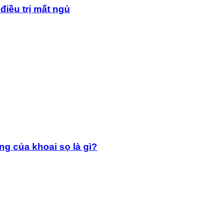
điều trị mất ngủ
g của khoai sọ là gì?