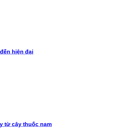
 đến hiện đại
y từ cây thuốc nam