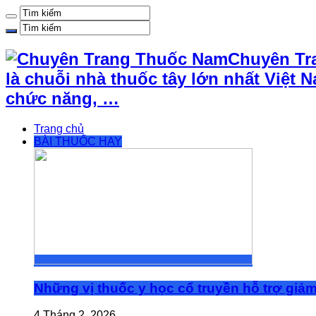
Chuyên Tr
là chuỗi nhà thuốc tây lớn nhất Việ
chức năng, …
Trang chủ
BÀI THUỐC HAY
Những vị thuốc y học cổ truyền hỗ trợ giả
4 Tháng 2, 2026