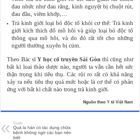
đau nhức như đau răng, kinh nguyệt bị chuột rút,
đau đầu, viêm khớp,…
Trà kinh giới loại bỏ độc tố khỏi cơ thể: Trà kinh
giới kích thích đổ mồ hôi và giúp loại bỏ độc tố
thông qua mồ hôi, và do đó rất tốt cho những
người thường xuyên bị cúm.
Theo Bác sĩ
Y học cổ truyền Sài Gòn
thì
cũng như
bất kì loai thảo dược nào, người ta vẫn cần hết sức
thận trọng khi tiêu thụ. Các rủi ro rất có khả năng
xảy ra nếu tiêu thụ quá mức hoặc là cơ thể có phản
ứng với bất kì chất nào trong trà kinh giới.
Nguồn theo
Y tế Việt Nam
Trước
Quả la hán có tác dụng chữa
bệnh không ngờ các bạn nên
biết