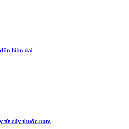
 đến hiện đại
y từ cây thuốc nam