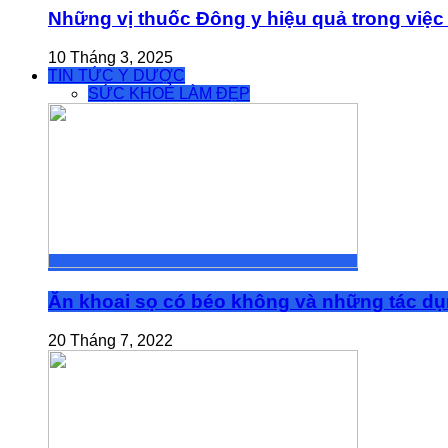
Những vị thuốc Đông y hiệu quả trong việc 
10 Tháng 3, 2025
TIN TỨC Y DƯỢC
SỨC KHOẺ LÀM ĐẸP
Ăn khoai sọ có béo không và những tác dụn
20 Tháng 7, 2022