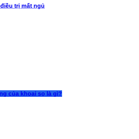
điều trị mất ngủ
g của khoai sọ là gì?