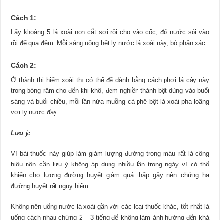
Cách 1:
Lấy khoảng 5 lá xoài non cắt sợi rồi cho vào cốc, đổ nước sôi vào
rồi để qua đêm. Mỗi sáng uống hết ly nước lá xoài này, bỏ phần xác.
Cách 2:
Ở thành thị hiếm xoài thì có thể để dành bằng cách phơi lá cây này
trong bóng râm cho đến khi khô, đem nghiền thành bột dùng vào buổi
sáng và buổi chiều, mỗi lần nửa muỗng cà phê bột lá xoài pha loãng
với ly nước đầy.
Lưu ý:
Vì bài thuốc này giúp làm giảm lượng đường trong máu rất là công
hiệu nên cần lưu ý không áp dụng nhiều lần trong ngày vì có thể
khiến cho lượng đường huyết giảm quá thấp gây nên chứng hạ
đường huyết rất nguy hiểm.
Không nên uống nước lá xoài gần với các loại thuốc khác, tốt nhất là
uống cách nhau chừng 2 – 3 tiếng để không làm ảnh hưởng đến khả