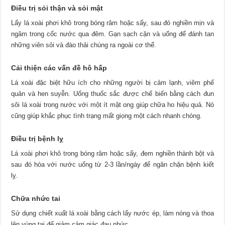
Điều trị sỏi thận và sỏi mật
Lấy lá xoài phơi khô trong bóng râm hoặc sấy, sau đó nghiền mịn và
ngâm trong cốc nước qua đêm. Gạn sạch cặn và uống để đánh tan
những viên sỏi và đào thải chúng ra ngoài cơ thể.
Cải thiện các vấn đề hô hấp
Lá xoài đặc biệt hữu ích cho những người bị cảm lạnh, viêm phế
quản và hen suyễn. Uống thuốc sắc được chế biến bằng cách đun
sôi lá xoài trong nước với một ít mật ong giúp chữa ho hiệu quả. Nó
cũng giúp khắc phục tình trạng mất giọng một cách nhanh chóng.
Điều trị bệnh lỵ
Lá xoài phơi khô trong bóng râm hoặc sấy, đem nghiền thành bột và
sau đó hòa với nước uống từ 2-3 lần/ngày để ngăn chặn bệnh kiết
lỵ.
Chữa nhức tai
Sử dụng chiết xuất lá xoài bằng cách lấy nước ép, làm nóng và thoa
lên vùng tai để giảm cảm giác đau nhức.