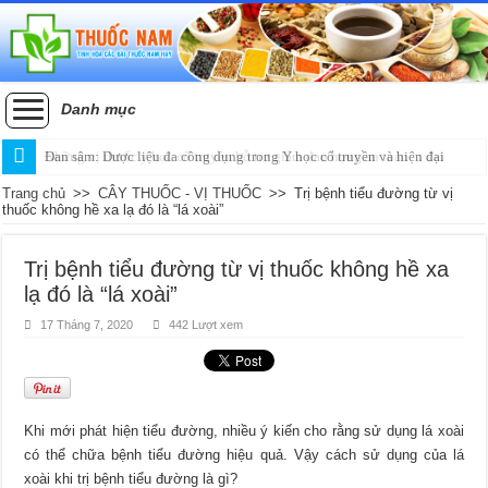
Danh mục
Đan sâm: Dược liệu đa công dụng trong Y học cổ truyền và hiện đại
Trang chủ
>>
CÂY THUỐC - VỊ THUỐC
>>
Trị bệnh tiểu đường từ vị
thuốc không hề xa lạ đó là “lá xoài”
Trị bệnh tiểu đường từ vị thuốc không hề xa
lạ đó là “lá xoài”
17 Tháng 7, 2020
442 Lượt xem
Khi mới phát hiện tiểu đường, nhiều ý kiến cho rằng sử dụng lá xoài
có thể chữa bệnh tiểu đường hiệu quả. Vậy cách sử dụng của lá
xoài khi trị bệnh tiểu đường là gì?