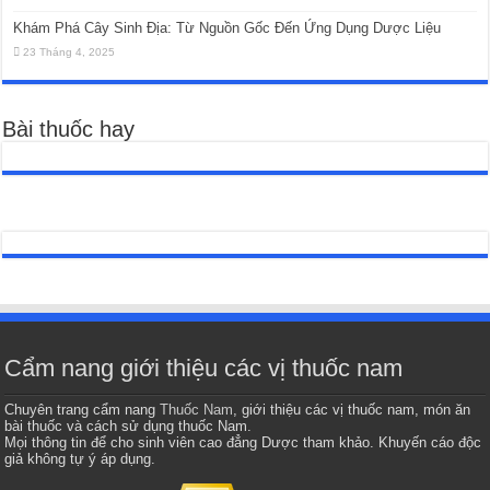
Khám Phá Cây Sinh Địa: Từ Nguồn Gốc Đến Ứng Dụng Dược Liệu
23 Tháng 4, 2025
Bài thuốc hay
Cẩm nang giới thiệu các vị thuốc nam
Chuyên trang cẩm nang
Thuốc Nam
, giới thiệu các vị thuốc nam, món ăn
bài thuốc và cách sử dụng thuốc Nam.
Mọi thông tin để cho sinh viên cao đẳng Dược tham khảo. Khuyến cáo độc
giả không tự ý áp dụng.