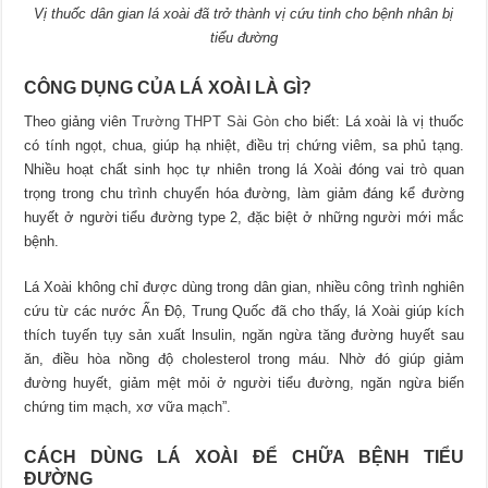
Vị thuốc dân gian lá xoài đã trở thành vị cứu tinh cho bệnh nhân bị
tiểu đường
CÔNG DỤNG CỦA LÁ XOÀI LÀ GÌ?
Theo giảng viên
Trường THPT Sài Gòn
cho biết: Lá xoài là vị thuốc
có tính ngọt, chua, giúp hạ nhiệt, điều trị chứng viêm, sa phủ tạng.
Nhiều hoạt chất sinh học tự nhiên trong lá Xoài đóng vai trò quan
trọng trong chu trình chuyển hóa đường, làm giảm đáng kể đường
huyết ở người tiểu đường type 2, đặc biệt ở những người mới mắc
bệnh.
Lá Xoài không chỉ được dùng trong dân gian, nhiều công trình nghiên
cứu từ các nước Ấn Độ, Trung Quốc đã cho thấy, lá Xoài giúp kích
thích tuyến tụy sản xuất lnsulin, ngăn ngừa tăng đường huyết sau
ăn, điều hòa nồng độ cholesterol trong máu. Nhờ đó giúp giảm
đường huyết, giảm mệt mỏi ở người tiểu đường, ngăn ngừa biến
chứng tim mạch, xơ vữa mạch”.
CÁCH DÙNG LÁ XOÀI ĐỂ CHỮA BỆNH TIỂU
ĐƯỜNG