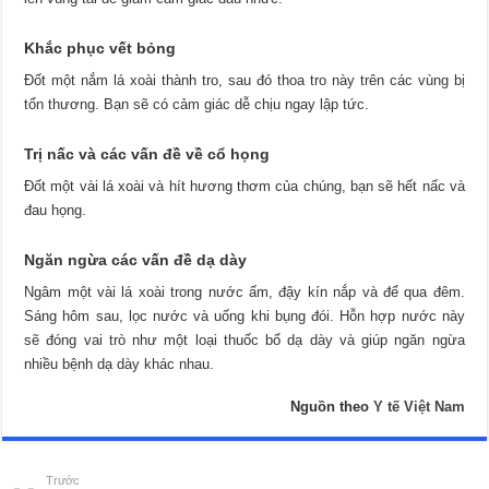
Khắc phục vết bỏng
Đốt một nắm lá xoài thành tro, sau đó thoa tro này trên các vùng bị
tổn thương. Bạn sẽ có cảm giác dễ chịu ngay lập tức.
Trị nấc và các vấn đề về cổ họng
Đốt một vài lá xoài và hít hương thơm của chúng, bạn sẽ hết nấc và
đau họng.
Ngăn ngừa các vấn đề dạ dày
Ngâm một vài lá xoài trong nước ấm, đậy kín nắp và để qua đêm.
Sáng hôm sau, lọc nước và uống khi bụng đói. Hỗn hợp nước này
sẽ đóng vai trò như một loại thuốc bổ dạ dày và giúp ngăn ngừa
nhiều bệnh dạ dày khác nhau.
Nguồn theo
Y tế Việt Nam
Trước