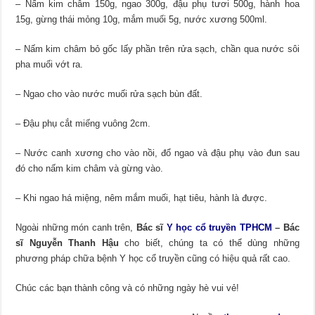
– Nấm kim châm 150g, ngao 300g, đậu phụ tươi 500g, hành hoa
15g, gừng thái mỏng 10g, mắm muối 5g, nước xương 500ml.
– Nấm kim châm bỏ gốc lấy phần trên rửa sạch, chần qua nước sôi
pha muối vớt ra.
– Ngao cho vào nước muối rửa sạch bùn đất.
– Đậu phụ cắt miếng vuông 2cm.
– Nước canh xương cho vào nồi, đổ ngao và đậu phụ vào đun sau
đó cho nấm kim châm và gừng vào.
– Khi ngao há miệng, nêm mắm muối, hạt tiêu, hành là được.
Ngoài những món canh trên,
Bác sĩ
Y học cổ truyền TPHCM
– Bác
sĩ Nguyễn Thanh Hậu
cho biết, chúng ta có thể dùng những
phương pháp chữa bệnh Y học cổ truyền cũng có hiệu quả rất cao.
Chúc các bạn thành công và có những ngày hè vui vẻ!