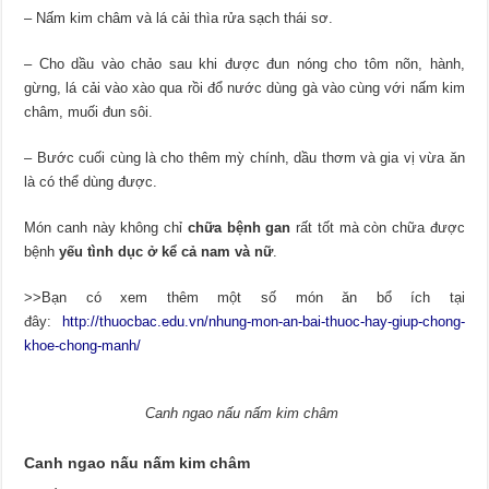
– Nấm kim châm và lá cải thìa rửa sạch thái sơ.
– Cho dầu vào chảo sau khi được đun nóng cho tôm nõn, hành,
gừng, lá cải vào xào qua rồi đổ nước dùng gà vào cùng với nấm kim
châm, muối đun sôi.
– Bước cuối cùng là cho thêm mỳ chính, dầu thơm và gia vị vừa ăn
là có thể dùng được.
Món canh này không chỉ
chữa bệnh gan
rất tốt mà còn chữa được
bệnh
yếu tình dục ở kể cả nam và nữ
.
>>Bạn có xem thêm một số món ăn bổ ích tại
đây:
http://thuocbac.edu.vn/nhung-mon-an-bai-thuoc-hay-giup-chong-
khoe-chong-manh/
Canh ngao nấu nấm kim châm
Canh ngao nấu nấm kim châm