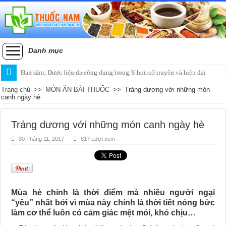
Danh mục
Đan sâm: Dược liệu đa công dụng trong Y học cổ truyền và hiện đại
Trang chủ
>>
MÓN ĂN BÀI THUỐC
>>
Tráng dương với những món
canh ngày hè
Tráng dương với những món canh ngày hè
30 Tháng 11, 2017
817 Lượt xem
Mùa hè chính là thời điểm mà nhiều người ngại
“yêu” nhất bởi vì mùa này chính là thời tiết nóng bức
làm cơ thể luôn có cảm giác mệt mỏi, khó chịu…