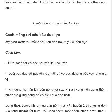
vào và nêm nếm đến khi nước sôi lại thì tắt bếp là có thể dùng
được.
Canh mồng tơi nấu bầu dục lợn
Canh mồng tơi nấu bầu dục lợn
Nguyên liệu:
rau mồng tơi, rau dền tía, một đôi bầu dục
Cách làm:
– Rửa sạch tất cả các nguyên liệu nói trên.
– Đuôi bầu dục để nguyên lớp mỡ và vỏ bọc (không bóc vỏ), cho gia
vị.
– Khi dùng nên ăn khi còn nóng và sau khi ăn xong nên uống thêm
nước trà gừng nóng sẽ có hiệu quả cao hơn.
Đồng thời, trước khi đi ngủ bạn nên nhai kỹ nhuyễn 1 thìa vừng đen
(đã rang thơm) rồi nuốt, rồi uống thêm một chén nước cơm rượu,