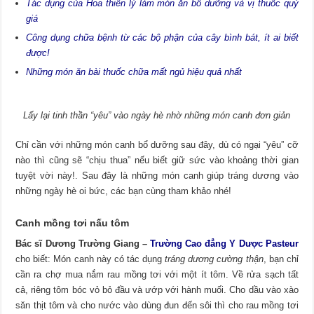
Tác dụng của Hoa thiên lý làm món ăn bổ dưỡng và vị thuốc quý
giá
Công dụng chữa bệnh từ các bộ phận của cây bình bát, ít ai biết
được!
Những món ăn bài thuốc chữa mất ngủ hiệu quả nhất
Lấy lại tinh thần “yêu” vào ngày hè nhờ những món canh đơn giản
Chỉ cần với những món canh bổ dưỡng sau đây, dù có ngại “yêu” cỡ
nào thì cũng sẽ “chịu thua” nếu biết giữ sức vào khoảng thời gian
tuyệt vời này!. Sau đây là những món canh giúp tráng dương vào
những ngày hè oi bức, các bạn cùng tham khảo nhé!
Canh mồng tơi nấu tôm
Bác sĩ Dương Trường Giang –
Trường Cao đẳng Y Dược Pasteur
cho biết: Món canh này có tác dụng
tráng dương cường thận
, bạn chỉ
cần ra chợ mua nắm rau mồng tơi với một ít tôm. Về rửa sạch tất
cả, riêng tôm bóc vỏ bỏ đầu và ướp với hành muối. Cho dầu vào xào
săn thịt tôm và cho nước vào dùng đun đến sôi thì cho rau mồng tơi