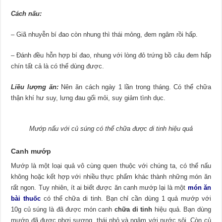
Cách nấu:
– Giã nhuyễn bí đao còn nhung thì thái mỏng, đem ngâm rồi hấp.
– Đánh đều hỗn hợp bí đao, nhung với lòng đỏ trứng bồ câu đem hấp
chín tất cả là có thể dùng được.
Liều lượng ăn:
Nên ăn cách ngày 1 lần trong tháng. Có thể chữa
thận khí hư suy, lưng đau gối mỏi, suy giảm tình dục.
Mướp nấu với củ súng có thể chữa được di tinh hiệu quả
Canh mướp
Mướp là một loại quả vô cùng quen thuộc với chúng ta, có thể nấu
không hoặc kết hợp với nhiều thực phẩm khác thành những món ăn
rất ngon. Tuy nhiên, ít ai biết được ăn canh mướp lại là một
món ăn
bài thuốc
có thể chữa di tinh. Bạn chỉ cần dùng 1 quả mướp với
10g củ súng là đã được món canh
chữa di tinh
hiệu quả. Bạn dùng
mướp đã được phơi sương, thái nhỏ và ngâm với nước sôi. Còn củ