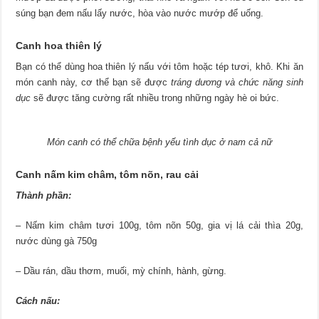
súng bạn đem nấu lấy nước, hòa vào nước mướp để uống.
Canh hoa thiên lý
Bạn có thể dùng hoa thiên lý nấu với tôm hoặc tép tươi, khô. Khi ăn
món canh này, cơ thể bạn sẽ được
tráng dương và chức năng sinh
dục
sẽ được tăng cường rất nhiều trong những ngày hè oi bức.
Món canh có thể chữa bệnh yếu tình dục ở nam cả nữ
Canh nấm kim châm, tôm nõn, rau cải
Thành phần:
– Nấm kim châm tươi 100g, tôm nõn 50g, gia vị lá cải thìa 20g,
nước dùng gà 750g
– Dầu rán, dầu thơm, muối, mỳ chính, hành, gừng.
Cách nấu: