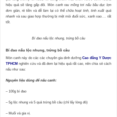
hiệu quả sẽ tăng gấp đôi. Món
canh rau mồng tơi nấu bầu dục lợn
đơn giản, rẻ tiền và dễ làm lại có thể
chữa hoạt tinh, tinh xuất quá
nhanh
và sau giao hợp thường bị mệt mỏi đuối sức, xanh xao…. rất
tốt.
Bí đao nấu lộc nhung, trứng bồ câu
Bí đao nấu lộc nhung, trứng bồ câu
Món canh này do các các chuyên gia dinh dưỡng
Cao đẳng Y Dược
TPHCM
nghiên cứu và đã đem lại hiệu quả rất cao, nên chia sẻ cách
nấu như sau:
Nguyên liệu dùng để nấu canh:
– 100g bí đao
– 5g lộc nhung và 5 quả trứng bồ câu (chỉ lấy lòng đỏ)
– Muối và gia vị.