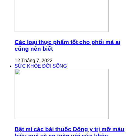
Các loại thực phẩm tốt cho phổi mà ai
cũng nên biết
12 Tháng 7, 2022
SỨC KHỎE ĐỜI SỐNG
Bật mí các bài thuốc Đông y trị mỡ máu
hiệu quả và an toàn với sức khỏe