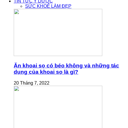
TIN TỨC Y DƯỢC
SỨC KHOẺ LÀM ĐẸP
Ăn khoai sọ có béo không và những tác
dụng của khoai sọ là gì?
20 Tháng 7, 2022