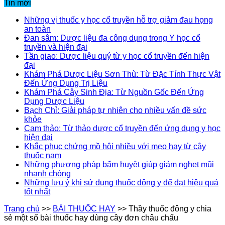
Tin mới
Những vị thuốc y học cổ truyền hỗ trợ giảm đau họng
an toàn
Đan sâm: Dược liệu đa công dụng trong Y học cổ
truyền và hiện đại
Tần giao: Dược liệu quý từ y học cổ truyền đến hiện
đại
Khám Phá Dược Liệu Sơn Thù: Từ Đặc Tính Thực Vật
Đến Ứng Dụng Trị Liệu
Khám Phá Cây Sinh Địa: Từ Nguồn Gốc Đến Ứng
Dụng Dược Liệu
Bạch Chỉ: Giải pháp tự nhiên cho nhiều vấn đề sức
khỏe
Cam thảo: Từ thảo dược cổ truyền đến ứng dụng y học
hiện đại
Khắc phục chứng mồ hôi nhiều với mẹo hay từ cây
thuốc nam
Những phương pháp bấm huyệt giúp giảm nghẹt mũi
nhanh chóng
Những lưu ý khi sử dụng thuốc đông y để đạt hiệu quả
tốt nhất
Trang chủ
>>
BÀI THUỐC HAY
>>
Thầy thuốc đông y chia
sẻ một số bài thuốc hay dùng cây đơn châu chấu