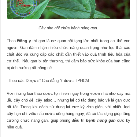
Cây nhọ nồi chữa bệnh nóng gan.
Theo
Đông y
thì gan là cơ quan nội tạng lớn nhất trong cơ thể con
người. Gan đảm nhận nhiều chức năng quan trọng như lọc thải các
chất độc và cung cấp các chất cần thiết vào quá trình tiêu hóa của
cơ thể. Nếu gan bị tổn thương, thì đảm bảo sức khỏe của bạn cũng
bị ảnh hưởng rất nặng nề.
Theo các Dược sĩ
Cao đẳng Y dược TPHCM
Với những loại thảo dược tự nhiên ngay trong vườn nhà như cây mã
đề, cây chó đẻ, cây atiso… nhưng lại có tác dụng bảo vệ lá gan cực
rất tốt. Trong khi cách sử dụng lại cực kỳ đơn giản, với nhiều lọai
cây bạn chỉ việc nấu nước uống hàng ngày, đã có tác dụng giúp tăng
cường chức năng gan, giúp phòng điều trị
bệnh nóng gan
cực kỳ
hiệu quả.