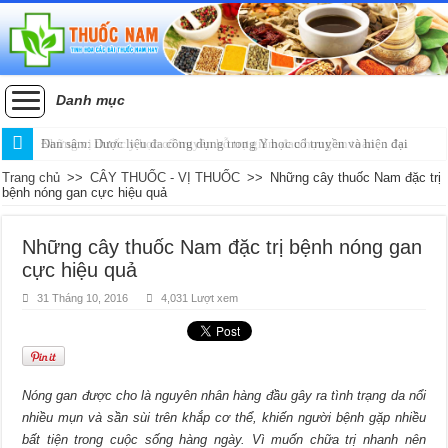
Danh mục
Đan sâm: Dược liệu đa công dụng trong Y học cổ truyền và hiện đại
Trang chủ
>>
CÂY THUỐC - VỊ THUỐC
>>
Những cây thuốc Nam đặc trị
bệnh nóng gan cực hiệu quả
Những cây thuốc Nam đặc trị bệnh nóng gan
cực hiệu quả
31 Tháng 10, 2016
4,031 Lượt xem
Nóng gan được cho là nguyên nhân hàng đầu gây ra tình trạng da nổi
nhiều mụn và sần sùi trên khắp cơ thể, khiến người bệnh gặp nhiều
bất tiện trong cuộc sống hàng ngày. Vì muốn chữa trị nhanh nên