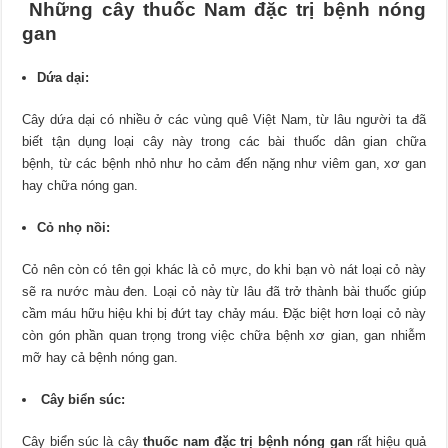
Những cây thuốc Nam đặc trị bệnh nóng
gan
Dứa dại:
Cây dứa dại có nhiều ở các vùng quê Việt Nam, từ lâu người ta đã
biết tận dụng loại cây này trong các bài thuốc dân gian chữa
bệnh, từ các bệnh nhỏ như ho cảm đến nặng như viêm gan, xơ gan
hay chữa nóng gan.
Cỏ nhọ nồi:
Cỏ nên còn có tên gọi khác là cỏ mực, do khi bạn vò nát loại cỏ này
sẽ ra nước màu đen. Loại cỏ này từ lâu đã trở thành bài thuốc giúp
cầm máu hữu hiệu khi bị đứt tay chảy máu. Đặc biệt hơn loại cỏ này
còn gón phần quan trọng trong việc chữa bệnh xơ gian, gan nhiễm
mỡ hay cả bệnh nóng gan.
Cây biển súc:
Cây biển súc là cây
thuốc nam đặc trị bệnh nóng gan
rất hiệu quả