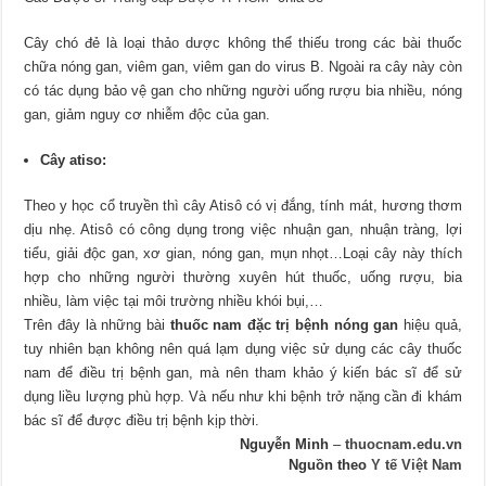
Cây chó đẻ là loại thảo dược không thể thiếu trong các bài thuốc
chữa nóng gan, viêm gan, viêm gan do virus B. Ngoài ra cây này còn
có tác dụng bảo vệ gan cho những người uống rượu bia nhiều, nóng
gan, giảm nguy cơ nhiễm độc của gan.
Cây atiso:
Theo y học cổ truyền thì cây Atisô có vị đắng, tính mát, hương thơm
dịu nhẹ. Atisô có công dụng trong việc nhuận gan, nhuận tràng, lợi
tiểu, giải độc gan, xơ gian, nóng gan, mụn nhọt…Loại cây này thích
hợp cho những người thường xuyên hút thuốc, uống rượu, bia
nhiều, làm việc tại môi trường nhiều khói bụi,…
Trên đây là những bài
thuốc nam đặc trị bệnh nóng gan
hiệu quả,
tuy nhiên bạn không nên quá lạm dụng việc sử dụng các cây thuốc
nam để điều trị bệnh gan, mà nên tham khảo ý kiến bác sĩ để sử
dụng liều lượng phù hợp. Và nếu như khi bệnh trở nặng cần đi khám
bác sĩ để được điều trị bệnh kịp thời.
Nguyễn Minh
–
thuocnam.edu.vn
Nguồn theo
Y tế Việt Nam