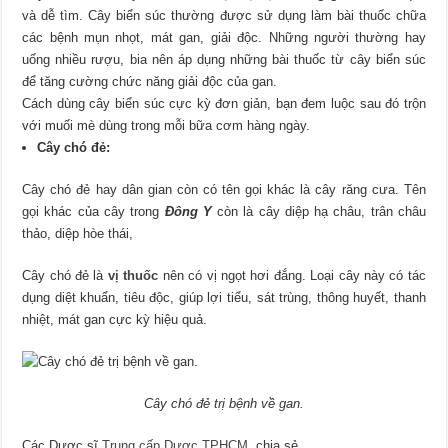
và dễ tìm. Cây biển súc thường được sử dụng làm bài thuốc chữa
các bệnh mụn nhọt, mát gan, giải độc. Những người thường hay
uống nhiều rượu, bia nên áp dụng những bài thuốc từ cây biển súc
để tăng cường chức năng giải độc của gan.
Cách dùng cây biển súc cực kỳ đơn giản, bạn đem luộc sau đó trộn
với muối mè dùng trong mỗi bữa cơm hàng ngày.
Cây chó đẻ:
Cây chó đẻ hay dân gian còn có tên gọi khác là cây răng cưa. Tên
gọi khác của cây trong
Đông Y
còn là cây diệp hạ châu, trân châu
thảo, diệp hòe thái,
Cây chó đẻ là
vị thuốc
nên có vị ngọt hơi đắng. Loại cây này có tác
dụng diệt khuẩn, tiêu độc, giúp lợi tiểu, sát trùng, thông huyết, thanh
nhiệt, mát gan cực kỳ hiệu quả.
Cây chó đẻ trị bệnh về gan.
Các Dược sĩ
Trung cấp Dược TPHCM
chia sẻ