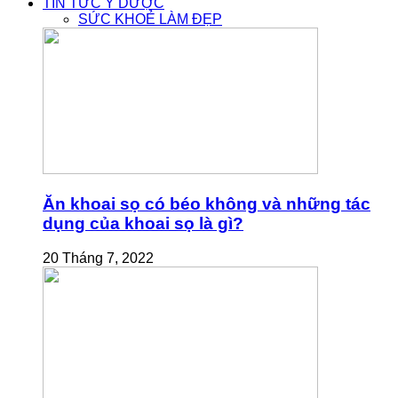
TIN TỨC Y DƯỢC
SỨC KHOẺ LÀM ĐẸP
Ăn khoai sọ có béo không và những tác
dụng của khoai sọ là gì?
20 Tháng 7, 2022