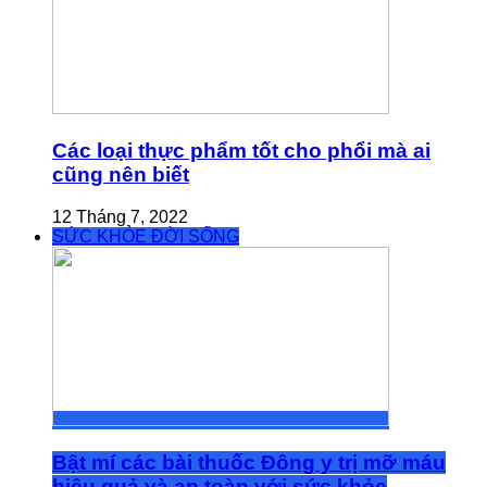
Các loại thực phẩm tốt cho phổi mà ai
cũng nên biết
12 Tháng 7, 2022
SỨC KHỎE ĐỜI SỐNG
Bật mí các bài thuốc Đông y trị mỡ máu
hiệu quả và an toàn với sức khỏe