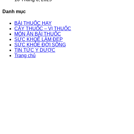
Danh mục
BÀI THUỐC HAY
CÂY THUỐC – VỊ THUỐC
MÓN ĂN BÀI THUỐC
SỨC KHOẺ LÀM ĐẸP
SỨC KHỎE ĐỜI SỐNG
TIN TỨC Y DƯỢC
Trang chủ