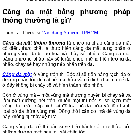
Căng da mặt bằng phương pháp
thông thường là gì?
Theo các Dược sĩ
Cao đẳng Y dược TPHCM
Căng da mặt thông thường
là phương pháp căng da mặt
cổ điển, thực chất là thực hiện căng da mặt từng phần ở
những vùng da bị lão hóa và chảy sệ nhiều. Căng da mặt
bằng phương pháp này sẽ khắc phục những hiện tượng da
nhão, chảy sệ hay những nếp nhăn trên da.
Căng da mặt
ở vùng trán thì Bác sĩ sẽ tiến hàng rạch da ở
đường chân tóc để cắt bớt da thừa và cố định chắc da để da
ở đây không bị chảy sệ và hình thành nếp nhăn.
Còn ở vùng má – một vùng mà thường xuyên bị chảy sệ và
làm mất đường nét trên khuôn mặt thì bác sĩ sẽ rạch một
vùng da trước nắp bình tai để loại bỏ da thừa và tiến hành
lọai bỏ da thừa vùng má. Đồng thời cân cơ má để vùng da
này không bị chảy xệ nữa.
Căng vùng da cổ thì bác sĩ sẽ tiến hành cắt mỡ thừa bởi
những đường rạch sau tai, sát chân tóc.