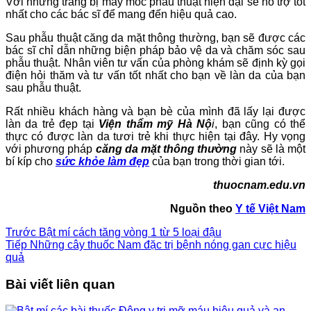
Với những trang bị máy móc phẫu thuật hiện đại sẽ hỗ trợ tốt
nhất cho các bác sĩ để mang đến hiệu quả cao.
Sau phẫu thuật căng da mặt thông thường, bạn sẽ được các
bác sĩ chỉ dẫn những biện pháp bảo vệ da và chăm sóc sau
phẫu thuật. Nhân viên tư vấn của phòng khám sẽ định kỳ gọi
điện hỏi thăm và tư vấn tốt nhất cho bạn về làn da của bạn
sau phẫu thuật.
Rất nhiều khách hàng và bạn bè của mình đã lấy lại được
làn da trẻ đẹp tại
Viện thẩm mỹ Hà Nộ
i
, bạn cũng có thể
thực có được làn da tươi trẻ khi thực hiện tại đây. Hy vọng
với phương pháp
căng da mặt thông thường
này sẽ là một
bí kíp cho
sức khỏe làm đẹp
của bạn trong thời gian tới.
thuocnam.edu.vn
Nguồn theo
Y tế Việt Nam
Trước
Bật mí cách tăng vòng 1 từ 5 loại đậu
Tiếp
Những cây thuốc Nam đặc trị bệnh nóng gan cực hiệu
quả
Bài viết liên quan