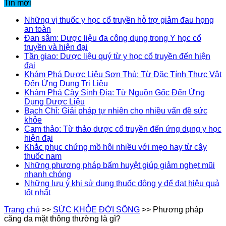
Tin mới
Những vị thuốc y học cổ truyền hỗ trợ giảm đau họng
an toàn
Đan sâm: Dược liệu đa công dụng trong Y học cổ
truyền và hiện đại
Tần giao: Dược liệu quý từ y học cổ truyền đến hiện
đại
Khám Phá Dược Liệu Sơn Thù: Từ Đặc Tính Thực Vật
Đến Ứng Dụng Trị Liệu
Khám Phá Cây Sinh Địa: Từ Nguồn Gốc Đến Ứng
Dụng Dược Liệu
Bạch Chỉ: Giải pháp tự nhiên cho nhiều vấn đề sức
khỏe
Cam thảo: Từ thảo dược cổ truyền đến ứng dụng y học
hiện đại
Khắc phục chứng mồ hôi nhiều với mẹo hay từ cây
thuốc nam
Những phương pháp bấm huyệt giúp giảm nghẹt mũi
nhanh chóng
Những lưu ý khi sử dụng thuốc đông y để đạt hiệu quả
tốt nhất
Trang chủ
>>
SỨC KHỎE ĐỜI SỐNG
>>
Phương pháp
căng da mặt thông thường là gì?