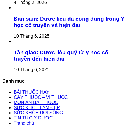
4 Tháng 2, 2026
Đan sâm: Dược liệu đa công dụng trong Y
học cổ truyền và hiện đại
10 Tháng 6, 2025
Tần giao: Dược liệu quý từ y học cổ
truyền đến hiện đại
10 Tháng 6, 2025
Danh mục
BÀI THUỐC HAY
CÂY THUỐC – VỊ THUỐC
MÓN ĂN BÀI THUỐC
SỨC KHOẺ LÀM ĐẸP
SỨC KHỎE ĐỜI SỐNG
TIN TỨC Y DƯỢC
Trang chủ