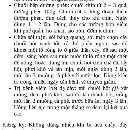
Chuối hấp đường phèn: chuối chín từ 2 – 3 quả,
đường phèn 100g. Chuối cắt ra từng đoạn, thêm
đường phèn, đun cách thủy cho khi chín. Ngày
dùng 1 – 2 lần. Dùng cho các trường hợp viêm
khí phế quản, ho khan, táo bón, đờm ít dính.
Chữa sỏi thận, sỏi bàng quang, sỏi mật: chọn cây
chuối hột xanh tốt, cắt bỏ phần ngọn, sau đó
khoét một lỗ rỗng to ở giữa thân cây, để sau một
đêm, sáng hôm sau múc nước từ lỗ rỗng một chén
để uống; hoặc: dùng trái chuối hột chín chà đãi lấy
hột, phơi khô và tán mịn, mỗi ngày dùng 3 lần,
mỗi lần 3 muỗng cà phê với nước lọc. Dùng kiên
trì trong nhiều ngày căn bệnh sẽ thuyên giảm.
Trị bệnh viêm loét dạ dày: trái chuối hột già xắt
mỏng, đem phơi khô, sau đó tán thành bột, uống
mỗi lần 2 muỗng cà phê, trước bữa ăn, ngày 3 lần.
Uống liên tục trong một tháng sẽ đem lại kết quả
cao.
Kiêng kỵ: Không dùng nhiều khi bị tiêu chảy, đầy