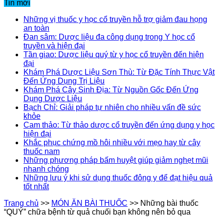
Tin mới
Những vị thuốc y học cổ truyền hỗ trợ giảm đau họng
an toàn
Đan sâm: Dược liệu đa công dụng trong Y học cổ
truyền và hiện đại
Tần giao: Dược liệu quý từ y học cổ truyền đến hiện
đại
Khám Phá Dược Liệu Sơn Thù: Từ Đặc Tính Thực Vật
Đến Ứng Dụng Trị Liệu
Khám Phá Cây Sinh Địa: Từ Nguồn Gốc Đến Ứng
Dụng Dược Liệu
Bạch Chỉ: Giải pháp tự nhiên cho nhiều vấn đề sức
khỏe
Cam thảo: Từ thảo dược cổ truyền đến ứng dụng y học
hiện đại
Khắc phục chứng mồ hôi nhiều với mẹo hay từ cây
thuốc nam
Những phương pháp bấm huyệt giúp giảm nghẹt mũi
nhanh chóng
Những lưu ý khi sử dụng thuốc đông y để đạt hiệu quả
tốt nhất
Trang chủ
>>
MÓN ĂN BÀI THUỐC
>>
Những bài thuốc
“QUÝ” chữa bệnh từ quả chuối bạn không nên bỏ qua