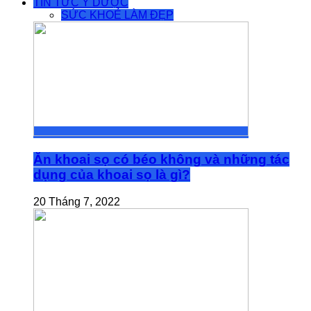
TIN TỨC Y DƯỢC
SỨC KHOẺ LÀM ĐẸP
Ăn khoai sọ có béo không và những tác
dụng của khoai sọ là gì?
20 Tháng 7, 2022