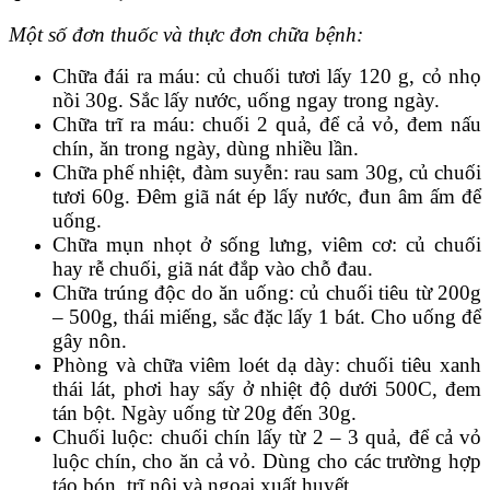
Một số đơn thuốc và thực đơn chữa bệnh:
Chữa đái ra máu: củ chuối tươi lấy 120 g, cỏ nhọ
nồi 30g. Sắc lấy nước, uống ngay trong ngày.
Chữa trĩ ra máu: chuối 2 quả, để cả vỏ, đem nấu
chín, ăn trong ngày, dùng nhiều lần.
Chữa phế nhiệt, đàm suyễn: rau sam 30g, củ chuối
tươi 60g. Đêm giã nát ép lấy nước, đun âm ấm để
uống.
Chữa mụn nhọt ở sống lưng, viêm cơ: củ chuối
hay rễ chuối, giã nát đắp vào chỗ đau.
Chữa trúng độc do ăn uống: củ chuối tiêu từ 200g
– 500g, thái miếng, sắc đặc lấy 1 bát. Cho uống để
gây nôn.
Phòng và chữa viêm loét dạ dày: chuối tiêu xanh
thái lát, phơi hay sấy ở nhiệt độ dưới 500C, đem
tán bột. Ngày uống từ 20g đến 30g.
Chuối luộc: chuối chín lấy từ 2 – 3 quả, để cả vỏ
luộc chín, cho ăn cả vỏ. Dùng cho các trường hợp
táo bón, trĩ nội và ngoại xuất huyết.