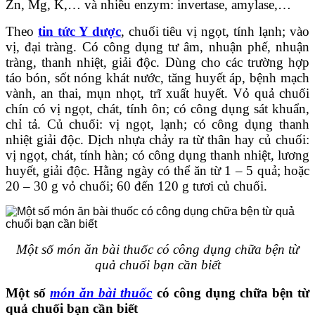
Zn, Mg, K,… và nhiều enzym: invertase, amylase,…
Theo
tin tức Y dược
, chuối tiêu vị ngọt, tính lạnh; vào
vị, đại tràng. Có công dụng tư âm, nhuận phế, nhuận
tràng, thanh nhiệt, giải độc. Dùng cho các trường hợp
táo bón, sốt nóng khát nước, tăng huyết áp, bệnh mạch
vành, an thai, mụn nhọt, trĩ xuất huyết. Vỏ quả chuối
chín có vị ngọt, chát, tính ôn; có công dụng sát khuẩn,
chỉ tả. Củ chuối: vị ngọt, lạnh; có công dụng thanh
nhiệt giải độc. Dịch nhựa chảy ra từ thân hay củ chuối:
vị ngọt, chát, tính hàn; có công dụng thanh nhiệt, lương
huyết, giải độc. Hằng ngày có thể ăn từ 1 – 5 quả; hoặc
20 – 30 g vỏ chuối; 60 đến 120 g tươi củ chuối.
Một số món ăn bài thuốc có công dụng chữa bện từ
quả chuối bạn cần biết
Một số
món ăn bài thuốc
có công dụng chữa bện từ
quả chuối bạn cần biết