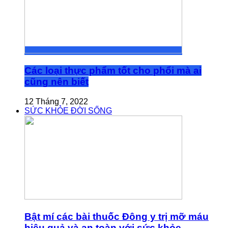
Các loại thực phẩm tốt cho phổi mà ai
cũng nên biết
12 Tháng 7, 2022
SỨC KHỎE ĐỜI SỐNG
Bật mí các bài thuốc Đông y trị mỡ máu
hiệu quả và an toàn với sức khỏe