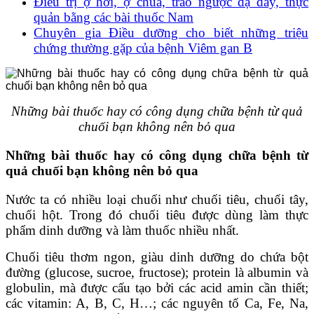
Điều trị ợ hơi, ợ chua, trào ngược dạ dày, thực
quản bằng các bài thuốc Nam
Chuyên gia Điều dưỡng cho biết những triệu
chứng thường gặp của bệnh Viêm gan B
Những bài thuốc hay có công dụng chữa bệnh từ quả
chuối bạn không nên bỏ qua
Những bài thuốc hay
có công dụng chữa bệnh từ
quả chuối
bạn không nên bỏ qua
Nước ta có nhiều loại chuối như chuối tiêu, chuối tây,
chuối hột. Trong đó chuối tiêu được dùng làm thực
phẩm dinh dưỡng và làm thuốc nhiều nhất.
Chuối tiêu thơm ngon, giàu dinh dưỡng do chứa bột
đường (glucose, sucroe, fructose); protein là albumin và
globulin, mà được cấu tạo bởi các acid amin cần thiết;
các vitamin: A, B, C, H…; các nguyên tố Ca, Fe, Na,