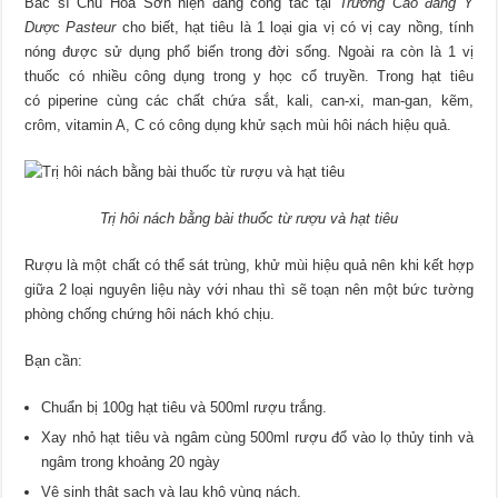
Bác sĩ Chu Hòa Sơn hiện đang công tác tại
Trường Cao đẳng Y
Dược Pasteur
cho biết, hạt tiêu là 1 loại gia vị có vị cay nồng, tính
nóng được sử dụng phổ biến trong đời sống. Ngoài ra còn là 1 vị
thuốc có nhiều công dụng trong y học cổ truyền. Trong hạt tiêu
có piperine cùng các chất chứa sắt, kali, can-xi, man-gan, kẽm,
crôm, vitamin A, C có công dụng khử sạch mùi hôi nách hiệu quả.
Trị hôi nách bằng bài thuốc từ rượu và hạt tiêu
Rượu là một chất có thể sát trùng, khử mùi hiệu quả nên khi kết hợp
giữa 2 loại nguyên liệu này với nhau thì sẽ toạn nên một bức tường
phòng chống chứng hôi nách khó chịu.
Bạn cần:
Chuẩn bị 100g hạt tiêu và 500ml rượu trắng.
Xay nhỏ hạt tiêu và ngâm cùng 500ml rượu đổ vào lọ thủy tinh và
ngâm trong khoảng 20 ngày
Vệ sinh thật sạch và lau khô vùng nách.