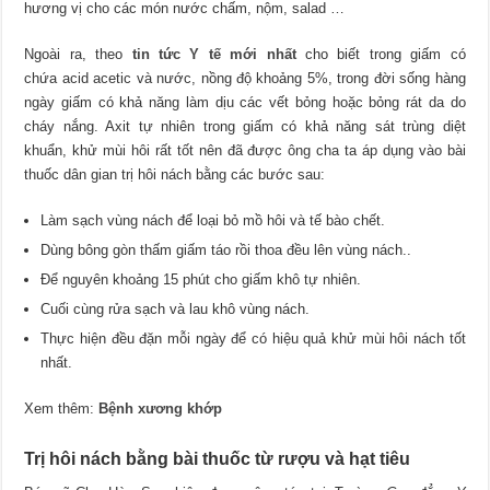
hương vị cho các món nước chấm, nộm, salad …
Ngoài ra, theo
tin tức Y tế mới nhất
cho biết trong giấm có
chứa acid acetic và nước, nồng độ khoảng 5%, trong đời sống hàng
ngày giấm có khả năng làm dịu các vết bỏng hoặc bỏng rát da do
cháy nắng. Axit tự nhiên trong giấm có khả năng sát trùng diệt
khuẩn, khử mùi hôi rất tốt nên đã được ông cha ta áp dụng vào bài
thuốc dân gian trị hôi nách bằng các bước sau:
Làm sạch vùng nách để loại bỏ mồ hôi và tế bào chết.
Dùng bông gòn thấm giấm táo rồi thoa đều lên vùng nách..
Để nguyên khoảng 15 phút cho giấm khô tự nhiên.
Cuối cùng rửa sạch và lau khô vùng nách.
Thực hiện đều đặn mỗi ngày để có hiệu quả khử mùi hôi nách tốt
nhất.
Xem thêm:
Bệnh xương khớp
Trị hôi nách bằng bài thuốc từ rượu và hạt tiêu