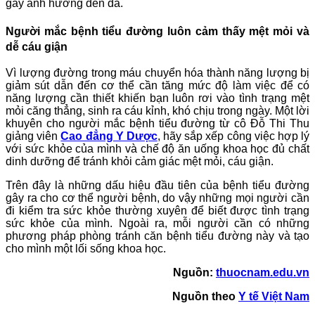
gây ảnh hưởng đến da.
Người mắc bệnh tiểu đường luôn cảm thấy mệt mỏi và
dễ cáu giận
Vì lượng đường trong máu chuyển hóa thành năng lượng bị
giảm sút dẫn đến cơ thể cần tăng mức độ làm việc để có
năng lượng cần thiết khiến bạn luôn rơi vào tình trạng mệt
mỏi căng thẳng, sinh ra cáu kỉnh, khó chịu trong ngày. Một lời
khuyên cho người mắc bệnh tiểu đường từ cô Đỗ Thi Thu
giảng viên
Cao đẳng Y Dược
, hãy sắp xếp công việc hợp lý
với sức khỏe của mình và chế độ ăn uống khoa học đủ chất
dinh dưỡng để tránh khỏi cảm giác mệt mỏi, cáu giận.
Trên đây là những dấu hiệu đầu tiên của bệnh tiểu đường
gây ra cho cơ thể người bệnh, do vậy những mọi người cần
đi kiểm tra sức khỏe thường xuyên để biết được tình trạng
sức khỏe của mình. Ngoài ra, mỗi người cần có những
phương pháp phòng tránh căn bệnh tiểu đường này và tạo
cho mình một lối sống khoa học.
Nguồn:
thuocnam.edu.vn
Nguồn theo
Y tế Việt Nam