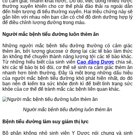
có cảm giác nhanh khát nước. Do đó, việc uống nhiều nước
thường xuyên khiến cho cơ thể phải đào thải ra ngoài dẫn
đến hiện tượng đi tiểu thường xuyên. Hai triệu chứng này sẽ
gắn liền với nhau nên bạn cần có chế độ dinh dưỡng hợp lý
để điều chỉnh lượng đường trong máu.
Người mắc bệnh tiểu đường luôn thèm ăn
Những người mắc bệnh tiểu đường thường có cảm giác
thèm ăn, bởi lượng glucose ứ đọng lại các tế bào làm thức
ăn không thể chuyển thành năng lượng tới các tế bào khác.
Từ những hiểu biết của sinh viên
Cao đẳng Dược
chia sẻ,
khi các tế bào bị bỏ đói, cơ thể sẽ sinh ra cảm giác thèm ăn
nhanh hơn bình thường. Đây là một trong những dấu hiệu
của người mắc bệnh tiểu đường khó phát hiện nhất, do đó
bạn nên đi kiểm tra sức khỏe định kì để biết tình trạng sức
khỏe của cơ thể để tránh mắc các bệnh liên quan khác.
Người mắc bệnh tiểu đường luôn thèm ăn
Bệnh tiểu đường làm suy giảm thị lực
Bộ phận không nhỏ sinh viên Y Dược nói chung và sinh