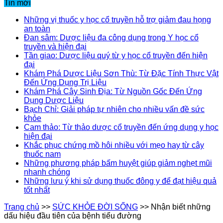
Tin mới
Những vị thuốc y học cổ truyền hỗ trợ giảm đau họng
an toàn
Đan sâm: Dược liệu đa công dụng trong Y học cổ
truyền và hiện đại
Tần giao: Dược liệu quý từ y học cổ truyền đến hiện
đại
Khám Phá Dược Liệu Sơn Thù: Từ Đặc Tính Thực Vật
Đến Ứng Dụng Trị Liệu
Khám Phá Cây Sinh Địa: Từ Nguồn Gốc Đến Ứng
Dụng Dược Liệu
Bạch Chỉ: Giải pháp tự nhiên cho nhiều vấn đề sức
khỏe
Cam thảo: Từ thảo dược cổ truyền đến ứng dụng y học
hiện đại
Khắc phục chứng mồ hôi nhiều với mẹo hay từ cây
thuốc nam
Những phương pháp bấm huyệt giúp giảm nghẹt mũi
nhanh chóng
Những lưu ý khi sử dụng thuốc đông y để đạt hiệu quả
tốt nhất
Trang chủ
>>
SỨC KHỎE ĐỜI SỐNG
>>
Nhận biết những
dấu hiệu đầu tiên của bệnh tiểu đường