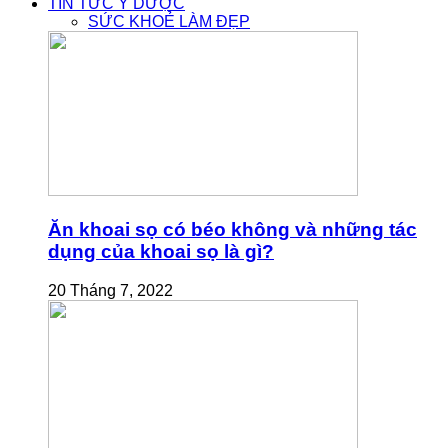
TIN TỨC Y DƯỢC
SỨC KHOẺ LÀM ĐẸP
Ăn khoai sọ có béo không và những tác
dụng của khoai sọ là gì?
20 Tháng 7, 2022