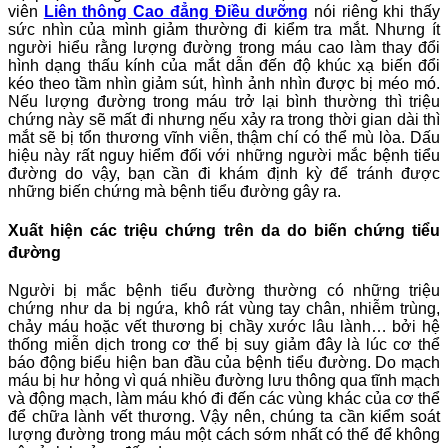
viên
Liên thông Cao đẳng Điều dưỡng
nói riêng khi thấy
sức nhìn của mình giảm thường đi kiểm tra mắt. Nhưng ít
người hiểu rằng lượng đường trong máu cao làm thay đổi
hình dạng thấu kính của mắt dẫn đến độ khúc xạ biến đổi
kéo theo tầm nhìn giảm sút, hình ảnh nhìn được bị méo mó.
Nếu lượng đường trong máu trở lại bình thường thì triệu
chứng này sẽ mất đi nhưng nếu xảy ra trong thời gian dài thì
mắt sẽ bị tổn thương vĩnh viễn, thậm chí có thể mù lòa. Dấu
hiệu này rất nguy hiểm đối với những người mắc bệnh tiểu
đường do vậy, bạn cần đi khám định kỳ để tránh được
những biến chứng mà bệnh tiểu đường gây ra.
Xuất hiện các triệu chứng trên da do biến chứng tiểu
đường
Người bị mắc bệnh tiểu đường thường có những triệu
chứng như da bị ngứa, khô rát vùng tay chân, nhiễm trùng,
chảy máu hoặc vết thương bị chầy xước lâu lành… bởi hệ
thống miễn dịch trong cơ thể bị suy giảm đây là lúc cơ thể
báo động biểu hiện ban đầu của bệnh tiểu đường. Do mạch
máu bị hư hỏng vì quá nhiều đường lưu thông qua tĩnh mạch
và động mạch, làm máu khó đi đến các vùng khác của cơ thể
để chữa lành vết thương. Vậy nên, chúng ta cần kiểm soát
lượng đường trong máu một cách sớm nhất có thể để không