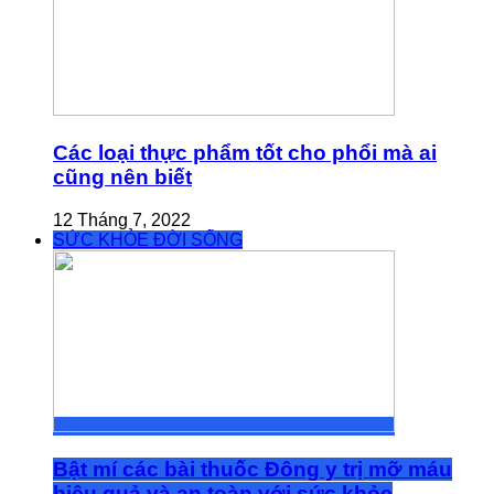
Các loại thực phẩm tốt cho phổi mà ai
cũng nên biết
12 Tháng 7, 2022
SỨC KHỎE ĐỜI SỐNG
Bật mí các bài thuốc Đông y trị mỡ máu
hiệu quả và an toàn với sức khỏe