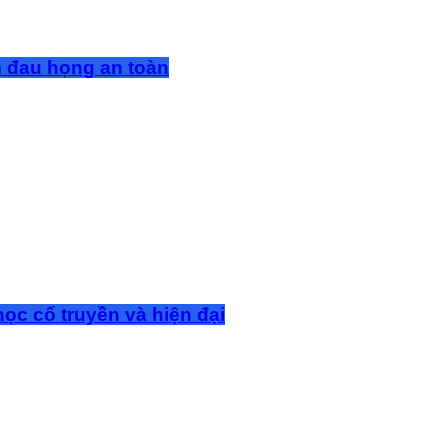
m đau họng an toàn
ọc cổ truyền và hiện đại