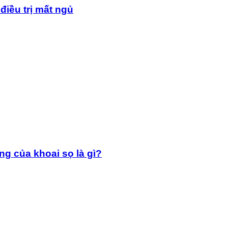
điều trị mất ngủ
g của khoai sọ là gì?