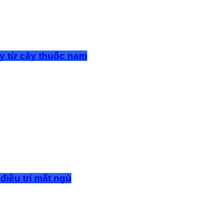
y từ cây thuốc nam
điều trị mất ngủ