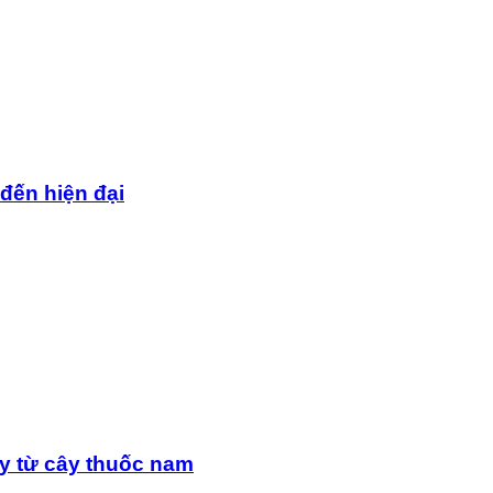
 đến hiện đại
y từ cây thuốc nam