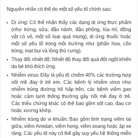
Nguyên nhân có thể do một số yếu tố chính sau:
Dị ứng: Có thể nhận thấy các dạng dị ứng thực phẩm
(như trứng, sữa, đậu nành, đậu phộng, lúa mì, động
vật có vỏ, một số loại quả mọng), dị ứng thuốc hoặc
một số yếu tố trong môi trường như (phấn hoa, côn
trùng, mạt bụi và lông thú cưng).
Thay đổi nhiệt độ: Nhiệt độ thay đổi quá đột ngột khiến
da bé khó thích ứng.
Nhiễm virus: Đây là yếu tố chiếm 40% các trường hợp
nổi mề đay ở trẻ em. Các bệnh lý nhiễm virus như
nhiễm trùng đường hô hấp trên, các bệnh viêm gan
hoặc cảm lạnh thông thường gây nổi mề đay ở trẻ.
Các triệu chứng khác có thể bao gồm sốt cao, đau cơ
hoặc xương khớp.
Nhiễm trùng do vi khuẩn: Bao gồm tình trạng viêm tai
giữa, viêm Amidan, viêm họng, viêm xoang hoặc áp xe
răng. Các yếu tố này có thể gây suy yếu hệ thống miễn