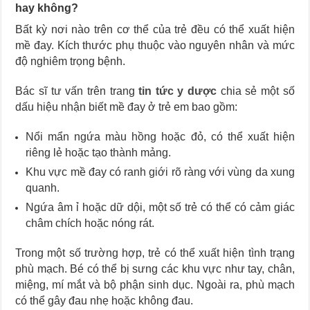
hay không?
Bất kỳ nơi nào trên cơ thể của trẻ đều có thể xuất hiện
mề đay. Kích thước phụ thuộc vào nguyên nhân và mức
độ nghiêm trọng bệnh.
Bác sĩ tư vấn trên trang
tin tức y dược
chia sẻ một số
dấu hiệu nhận biết mề đay ở trẻ em bao gồm:
Nổi mẩn ngứa màu hồng hoặc đỏ, có thể xuất hiện
riêng lẻ hoặc tạo thành mảng.
Khu vực mề đay có ranh giới rõ ràng với vùng da xung
quanh.
Ngứa âm ỉ hoặc dữ dội, một số trẻ có thể có cảm giác
châm chích hoặc nóng rát.
Trong một số trường hợp, trẻ có thể xuất hiện tình trạng
phù mạch. Bé có thể bị sưng các khu vực như tay, chân,
miệng, mí mắt và bộ phận sinh dục. Ngoài ra, phù mạch
có thể gây đau nhẹ hoặc không đau.