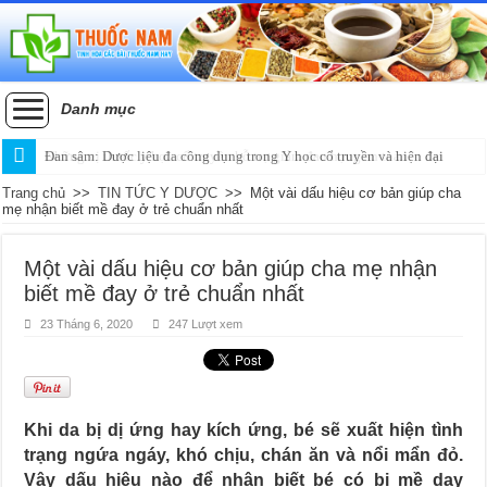
Danh mục
Đan sâm: Dược liệu đa công dụng trong Y học cổ truyền và hiện đại
Trang chủ
>>
TIN TỨC Y DƯỢC
>>
Một vài dấu hiệu cơ bản giúp cha
mẹ nhận biết mề đay ở trẻ chuẩn nhất
Một vài dấu hiệu cơ bản giúp cha mẹ nhận
biết mề đay ở trẻ chuẩn nhất
23 Tháng 6, 2020
247 Lượt xem
Khi da bị dị ứng hay kích ứng, bé sẽ xuất hiện tình
trạng ngứa ngáy, khó chịu, chán ăn và nổi mẩn đỏ.
Vậy dấu hiệu nào để nhận biết bé có bị mề day