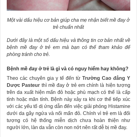
Một vài dấu hiệu cơ bản giúp cha mẹ nhận biết mề đay ở
trẻ chuẩn nhất
Dưới đây là một số dấu hiệu và thông tin cơ bản nhất về
bệnh mề đay ở trẻ em mà bạn có thể tham khảo để
phòng tránh cho trẻ.
Bệnh mề đay ở trẻ là gì và có nguy hiểm hay không?
Theo các chuyên gia y tế đến từ
Trường Cao đẳng Y
Dược Pasteur
thì mề đay ở trẻ em chính là hiện tượng
trên da xuất hiện mẩn đỏ hoặc phù mạch có thể là cấp
tính hoặc mãn tính. Bệnh này xảy ra khi cơ thể tiếp xúc
với các yếu tố dị ứng dẫn đến việc giải phóng Histamine
dưới da gây ngứa và nổi mẩn đỏ. Chính vì trẻ em là đối
tượng có hệ thống miễn dịch chưa hoàn thiện như
người lớn, làn da vẫn còn non nớt nên rất dễ bị mề đay.