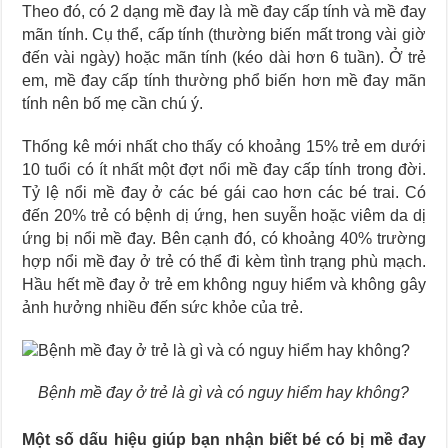
Theo đó, có 2 dạng mề đay là mề đay cấp tính và mề đay
mãn tính. Cụ thể, cấp tính (thường biến mất trong vài giờ
đến vài ngày) hoặc mãn tính (kéo dài hơn 6 tuần). Ở trẻ
em, mề đay cấp tính thường phổ biến hơn mề đay mãn
tính nên bố mẹ cần chú ý.
Thống kê mới nhất cho thấy có khoảng 15% trẻ em dưới
10 tuổi có ít nhất một đợt nổi mề đay cấp tính trong đời.
Tỷ lệ nổi mề đay ở các bé gái cao hơn các bé trai. Có
đến 20% trẻ có bệnh dị ứng, hen suyễn hoặc viêm da dị
ứng bị nổi mề đay. Bên cạnh đó, có khoảng 40% trường
hợp nổi mề đay ở trẻ có thể đi kèm tình trạng phù mạch.
Hầu hết mề đay ở trẻ em không nguy hiểm và không gây
ảnh hưởng nhiều đến sức khỏe của trẻ.
Bệnh mề đay ở trẻ là gì và có nguy hiểm hay không?
Một số dấu hiệu giúp bạn nhận biết bé có bị mề đay