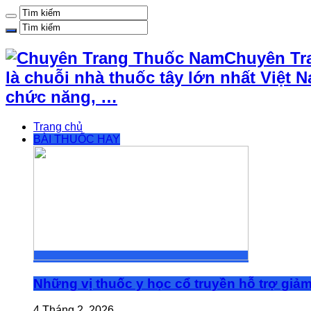
Chuyên Tr
là chuỗi nhà thuốc tây lớn nhất Việ
chức năng, …
Trang chủ
BÀI THUỐC HAY
Những vị thuốc y học cổ truyền hỗ trợ giả
4 Tháng 2, 2026