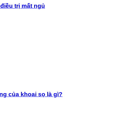
điều trị mất ngủ
g của khoai sọ là gì?