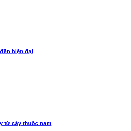
 đến hiện đại
y từ cây thuốc nam