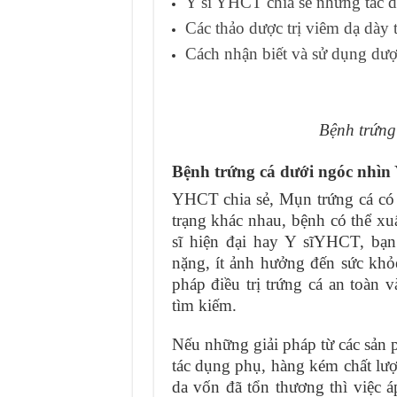
Y sĩ YHCT chia sẻ những tác d
Các thảo dược trị viêm dạ dày 
Cách nhận biết và sử dụng dượ
Bệnh trứng
Bệnh trứng cá dưới ngóc nhì
YHCT chia sẻ, Mụn trứng cá có 
trạng khác nhau, bệnh có thể xuấ
sĩ hiện đại hay Y sĩYHCT, bạ
nặng, ít ảnh hưởng đến sức kh
pháp điều trị trứng cá an toàn
tìm kiếm.
Nếu những giải pháp từ các sản 
tác dụng phụ, hàng kém chất lượ
da vốn đã tổn thương thì việc 