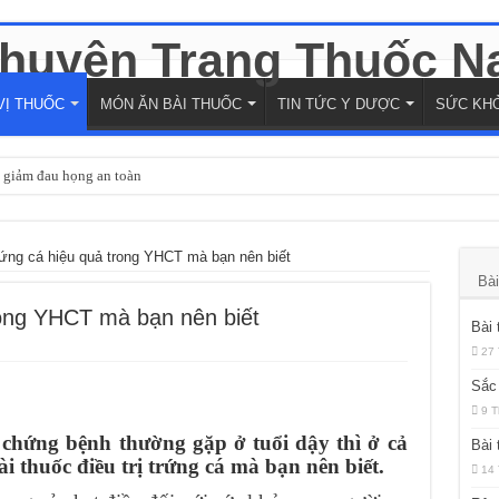
VỊ THUỐC
MÓN ĂN BÀI THUỐC
TIN TỨC Y DƯỢC
SỨC KH
ợ giảm đau họng an toàn
g Y học cổ truyền và hiện đại
ruyền đến hiện đại
trứng cá hiệu quả trong YHCT mà bạn nên biết
Bài
 Tính Thực Vật Đến Ứng Dụng Trị Liệu
trong YHCT mà bạn nên biết
ốc Đến Ứng Dụng Dược Liệu
Bài 
ều vấn đề sức khỏe
27 
Sắc 
 ứng dụng y học hiện đại
9 T
o hay từ cây thuốc nam
chứng bệnh thường gặp ở tuổi dậy thì ở cả
Bài 
giảm nghẹt mũi nhanh chóng
 thuốc điều trị trứng cá mà bạn nên biết.
14 
để đạt hiệu quả tốt nhất