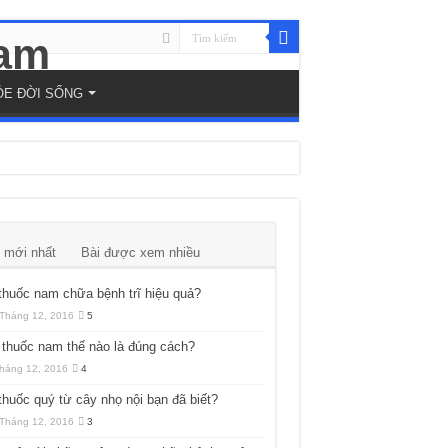
ỎE ĐỜI SỐNG
 mới nhất
Bài được xem nhiều
thuốc nam chữa bệnh trĩ hiệu quả?
Tháng 12, 2016
5
thuốc nam thế nào là đúng cách?
háng 12, 2016
4
thuốc quý từ cây nhọ nội bạn đã biết?
Tháng 12, 2016
3