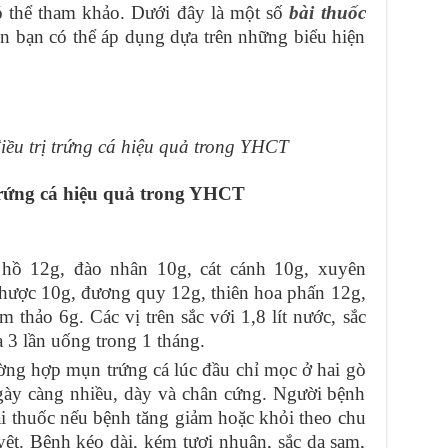
ó thể tham khảo. Dưới đây là một số
bài thuốc
ền bạn có thể áp dụng dựa trên những biểu hiện
iều trị trứng cá hiệu quả trong YHCT
 trứng cá hiệu quả trong YHCT
 hồ 12g, đào nhân 10g, cát cánh 10g, xuyên
thược 10g, đương quy 12g, thiên hoa phấn 12g,
 thảo 6g. Các vị trên sắc với 1,8 lít nước, sắc
 3 lần uống trong 1 tháng.
ờng hợp mụn trứng cá lúc đầu chỉ mọc ở hai gò
ngày càng nhiều, dày và chân cứng. Người bệnh
ài thuốc nếu bệnh tăng giảm hoặc khỏi theo chu
ệt. Bệnh kéo dài, kém tươi nhuận, sắc da sạm,