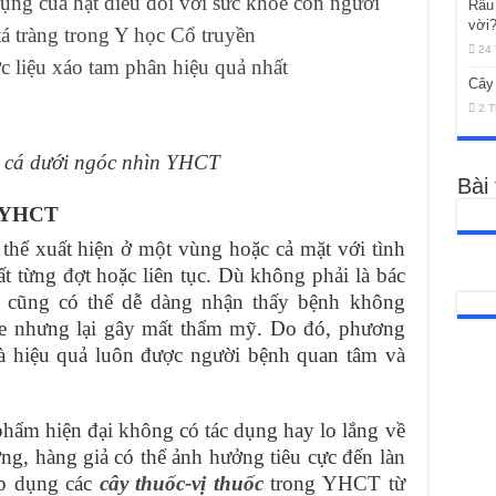
ụng của hạt điều đối với sức khỏe con người
Râu
vời
tá tràng trong Y học Cổ truyền
24 
c liệu xáo tam phân hiệu quả nhất
Cây
2 T
 cá dưới ngóc nhìn YHCT
Bài
n YHCT
thể xuất hiện ở một vùng hoặc cả mặt với tình
t từng đợt hoặc liên tục. Dù không phải là bác
n cũng có thể dễ dàng nhận thấy bệnh không
ỏe nhưng lại gây mất thẩm mỹ. Do đó, phương
 và hiệu quả luôn được người bệnh quan tâm và
phẩm hiện đại không có tác dụng hay lo lắng về
ng, hàng giả có thể ảnh hưởng tiêu cực đến làn
áp dụng các
cây thuốc-vị thuốc
trong YHCT từ