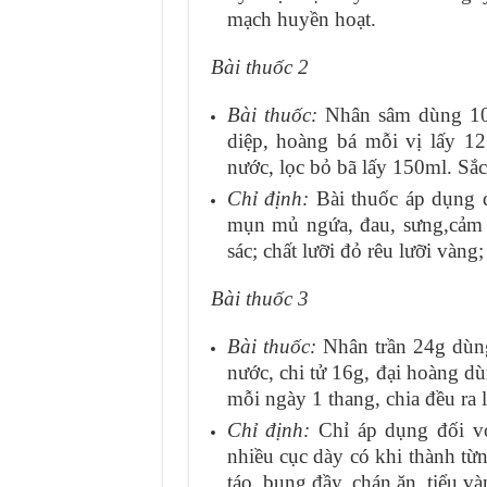
mạch huyền hoạt.
Bài thuốc 2
Bài thuốc:
Nhân sâm dùng 10g,
diệp, hoàng bá mỗi vị lấy 12
nước, lọc bỏ bã lấy 150ml. Sắc
Chỉ định:
Bài thuốc áp dụng đ
mụn mủ ngứa, đau, sưng,cảm 
sác; chất lưỡi đỏ rêu lưỡi vàng;
Bài thuốc 3
Bài thuốc:
Nhân trần 24g dùng,
nước, chi tử 16g, đại hoàng d
mỗi ngày 1 thang, chia đều ra 
Chỉ định:
Chỉ áp dụng đối vớ
nhiều cục dày có khi thành từ
táo, bụng đầy, chán ăn, tiểu và