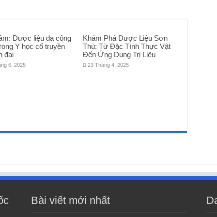
âm: Dược liệu đa công
Khám Phá Dược Liệu Sơn
rong Y học cổ truyền
Thù: Từ Đặc Tính Thực Vật
n đại
Đến Ứng Dụng Trị Liệu
áng 6, 2025
23 Tháng 4, 2025
ốc
Bài viết mới nhất
D