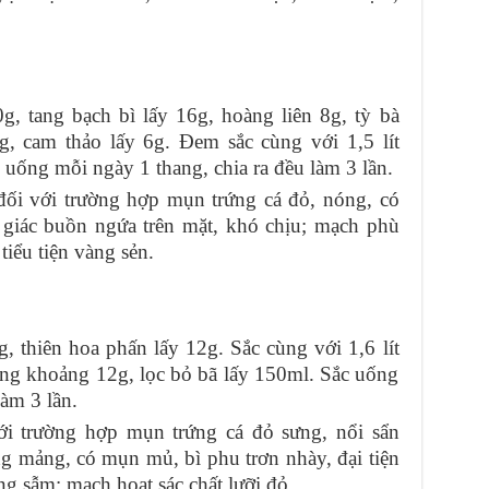
 tang bạch bì lấy 16g, hoàng liên 8g, tỳ bà
g, cam thảo lấy 6g. Đem sắc cùng với 1,5 lít
 uống mỗi ngày 1 thang, chia ra đều làm 3 lần.
ối với trường hợp mụn trứng cá đỏ, nóng, có
giác buồn ngứa trên mặt, khó chịu; mạch phù
 tiểu tiện vàng sẻn.
 thiên hoa phấn lấy 12g. Sắc cùng với 1,6 lít
ùng khoảng 12g, lọc bỏ bã lấy 150ml. Sắc uống
làm 3 lần.
i trường hợp mụn trứng cá đỏ sưng, nổi sẩn
ng mảng, có mụn mủ, bì phu trơn nhày, đại tiện
ng sẫm; mạch hoạt sác chất lưỡi đỏ.