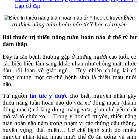
Lạp cổ đại
Điều
trị thiểu năng tuần hoàn não từ Y học cổ truyền
Bài thuốc trị thiểu năng tuần hoàn não ở thể tỳ hư
đàm thấp
Đây là căn bệnh thường gặp ở những người cao tuổi, có
các biểu hiện lâm sàng khác nhau như chóng mặt, nhức
đầu, rối loạn về giấc ngủ… Tuy nhiên chúng lại có
cùng chung một cơ chế bệnh sinh là thiếu máu nuôi
não.
Từ nguồn
tin tức y dược
cho biết, nguyên nhân gây
thiểu năng tuần hoàn não do vữa xơ động mạch (thành
động mạch) có lắng đọng mảng vữa, gồm chủ yếu chất
mỡ và tổ chức xơ… Trong y học cổ truyền, thiểu năng
tuần hoàn não nằm trong phạm vi các chứng đầu thống,
huyễn vựng, thất miên… Cơ chế bệnh sinh do nhiều
nguyên nhân khác nhau như: chế độ ăn uống và sinh