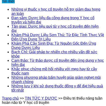
Tin mới
Những vị thuốc y học cổ truyền hỗ trợ giảm đau họng
an toàn
Đan sâm: Dược liệu đa công dụng trong Y học cổ
truyền và hiện đại
Tần giao: Dược liệu quý từ y học cổ truyền đến hiện
đại
Khám Phá Dược Liệu Sơn Thù: Từ Đặc Tính Thực Vật
Đến Ứng Dụng Trị Liệu
Khám Phá Cây Sinh Địa: Từ Nguồn Gốc Đến Ứng
Dụng Dược Liệu
Bạch Chỉ: Giải pháp tự nhiên cho nhiều vấn đề sức
khỏe
Cam thảo: Từ thảo dược cổ truyền đến ứng dụng y học
hiện đại
Khắc phục chứng mồ hôi nhiều với mẹo hay từ cây
thuốc nam
Những phương pháp bấm huyệt giúp giảm nghẹt mũi
nhanh chóng
Những lưu ý khi sử dụng thuốc đông y để đạt hiệu quả
tốt nhất
Trang chủ
>>
TIN TỨC Y DƯỢC
>>
Điều trị thiểu năng tuần
hoàn não từ Y học cổ truyền