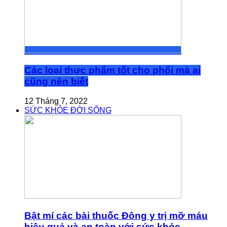
Các loại thực phẩm tốt cho phổi mà ai
cũng nên biết
12 Tháng 7, 2022
SỨC KHỎE ĐỜI SỐNG
Bật mí các bài thuốc Đông y trị mỡ máu
hiệu quả và an toàn với sức khỏe