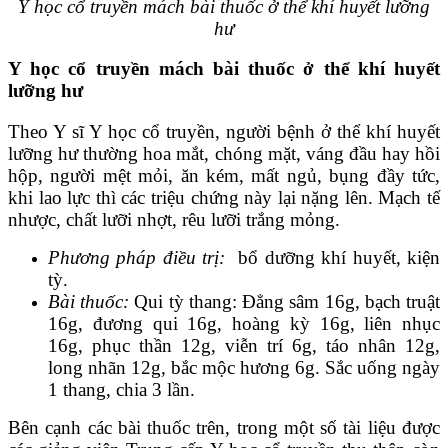
Y học cổ truyền mách bài thuốc ở thể khí huyết lưỡng
hư
Y học cổ truyền mách bài thuốc ở thể khí huyết
lưỡng hư
Theo Y sĩ Y học cổ truyền, người bệnh ở thể khí huyết
lưỡng hư thường hoa mắt, chóng mặt, váng đầu hay hồi
hộp, người mệt mỏi, ăn kém, mất ngủ, bụng đầy tức,
khi lao lực thì các triệu chứng này lại nặng lên. Mạch tế
nhược, chất lưỡi nhợt, rêu lưỡi trắng mỏng.
Phương pháp điều trị:
bổ dưỡng khí huyết, kiện
tỳ.
Bài thuốc:
Qui tỳ thang: Đẳng sâm 16g, bạch truật
16g, đương qui 16g, hoàng kỳ 16g, liên nhục
16g, phục thần 12g, viễn trí 6g, táo nhân 12g,
long nhãn 12g, bắc mộc hương 6g. Sắc uống ngày
1 thang, chia 3 lần.
Bên cạnh các bài thuốc trên, trong một số tài liệu được