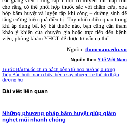
các giảng viên Trung cấp Y học cổ truyền thu thập còn
cho rằng có thể phối hợp thuốc sắc với châm cứu, xoa
bóp bấm huyệt và luyện tập khí công – dưỡng sinh để
tăng cường hiệu quả điều trị. Tuy nhiên điều quan trong
khi áp dụng bất kỳ bài thuốc nào, bạn cũng cần tham
khảo ý khiến của chuyên gia hoặc trực tiếp đến bệnh
viện, phòng khám YHCT để được tư vấn cụ thể.
Nguồn:
thuocnam.edu.vn
Nguồn theo
Y tế Việt Nam
Trước
Bài thuốc chữa bách bệnh từ hoa hướng dương
Tiếp
Bài thuốc nam chữa bệnh suy nhược cơ thể do thận
dương hư
Bài viết liên quan
Những phương pháp bấm huyệt giúp giảm
nghẹt mũi nhanh chóng