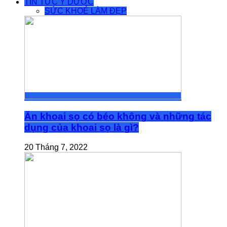
TIN TỨC Y DƯỢC
SỨC KHOẺ LÀM ĐẸP
Ăn khoai sọ có béo không và những tác
dụng của khoai sọ là gì?
20 Tháng 7, 2022