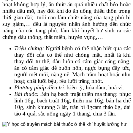
hoạt không hợp lý, ăn thức ăn quá nhiều chất béo hoặc
nhiều dầu mỡ, hay đôi khi do ăn uống thiếu thốn trong
thời gian dài; tuổi cao làm chức năng của tạng phủ bị
suy giảm,… đều là nguyên nhân ảnh hưởng đến chức
năng của các tạng phủ, làm khí huyết hư sinh ra các
chứng đầu thống, thất miên, huyễn vựng,…
Triệu chứng:
Người bệnh có thể nhận biết qua các
thay đổi của cơ thể như chóng mặt, nhất là khi
thay đổi tư thế, đầu luôn có cảm giác căng nặng,
ăn có cảm giác dễ buồn nôn, ngực bụng đầy tức,
người mệt mỏi, nặng nề. Mạch trầm hoạt hoặc nhu
hoạt; chất lưỡi bệu, rêu lưỡi trắng nhớt.
Phương pháp điều trị:
kiện tỳ, hóa đàm, hoà vị.
Bài thuốc:
Bán hạ bạch truật thiên ma thang: phục
linh 16g, bạch truật 16g, thiên ma 16g, bán hạ chế
10g, sinh khương 3 lát, trần bì 8gcam thảo 6g, đại
táo 4 quả, sắc uống ngày 1 thang, chia 3 lần.