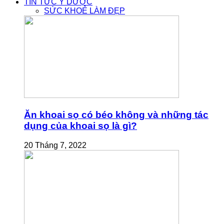
TIN TỨC Y DƯỢC
SỨC KHOẺ LÀM ĐẸP
Ăn khoai sọ có béo không và những tác
dụng của khoai sọ là gì?
20 Tháng 7, 2022