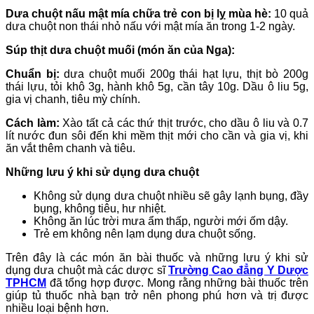
Dưa chuột nấu mật mía chữa trẻ con bị lỵ mùa hè:
10 quả
dưa chuột non thái nhỏ nấu với mật mía ăn trong 1-2 ngày.
Súp thịt dưa chuột muối (món ăn của Nga):
Chuẩn bị:
dưa chuột muối 200g thái hạt lựu, thịt bò 200g
thái lựu, tỏi khô 3g, hành khô 5g, cần tây 10g. Dầu ô liu 5g,
gia vị chanh, tiêu mỳ chính.
Cách làm:
Xào tất cả các thứ thịt trước, cho dầu ô liu và 0.7
lít nước đun sôi đến khi mềm thịt mới cho cần và gia vị, khi
ăn vắt thêm chanh và tiêu.
Những lưu ý khi sử dụng dưa chuột
Không sử dụng dưa chuột nhiều sẽ gây lạnh bụng, đầy
bụng, không tiêu, hư nhiệt.
Không ăn lúc trời mưa ẩm thấp, người mới ốm dậy.
Trẻ em không nên lạm dụng dưa chuột sống.
Trên đây là các món ăn bài thuốc và những lưu ý khi sử
dụng dưa chuột mà các dược sĩ
Trường Cao đẳng Y Dược
TPHCM
đã tổng hợp được. Mong rằng những bài thuốc trên
giúp tủ thuốc nhà bạn trở nên phong phú hơn và trị được
nhiều loại bệnh hơn.