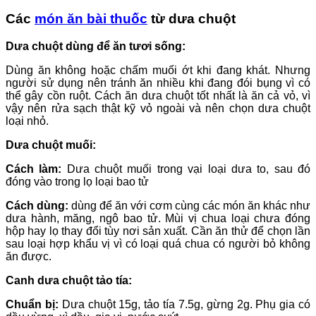
Các
món ăn bài thuốc
từ dưa chuột
Dưa chuột dùng để ăn tươi sống:
Dùng ăn không hoặc chấm muối ớt khi đang khát. Nhưng
người sử dụng nên tránh ăn nhiều khi đang đói bụng vì có
thể gây cồn ruột. Cách ăn dưa chuột tốt nhất là ăn cả vỏ, vì
vậy nên rửa sạch thật kỹ vỏ ngoài và nên chọn dưa chuột
loại nhỏ.
Dưa chuột muối:
Cách làm:
Dưa chuột muối trong vại loại dưa to, sau đó
đóng vào trong lọ loại bao tử
Cách dùng:
dùng để ăn với cơm cùng các món ăn khác như
dưa hành, măng, ngô bao tử. Mùi vị chua loại chưa đóng
hộp hay lọ thay đổi tùy nơi sản xuất. Cần ăn thử để chọn lần
sau loại hợp khẩu vị vì có loại quá chua có người bỏ không
ăn được.
Canh dưa chuột tảo tía:
Chuẩn bị:
Dưa chuột 15g, tảo tía 7.5g, gừng 2g. Phụ gia có