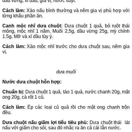
dầu vừng, xì dầu, gia vị, nước suýt.
Cách làm:
Xào nấu bình thường và nêm gia vị phù hợp với
từng khẩu phần ăn.
Canh mộc nhĩ dưa chuột:
Dưa chuột 1 quả, bỏ ruột thái
mỏng, mộc nhĩ 1 nắm. Muối 2,5g, dầu vừng 25g, mỳ chính
1.5g. Mỡ và xì dầu tùy ý.
Cách làm:
Xào mộc nhĩ trước cho dưa chuột sau, nêm gia
vị.
dưa muối
Nước dưa chuột hỗn hợp:
Chuẩn bị:
Dưa chuột 1 quả, táo 1 quả, nước chanh 20g, mật
ong 20g, cà rốt 1 củ.
Cách làm:
Ép các loại củ quả rồi cho mật ong chanh trộn
đều.
Dưa chuột nấu giấm lợi tiểu tiêu phù:
Dưa chuột thái lát
nấu với giấm cho sôi, sau đó nhắc ra ăn cả cái lẫn nước.