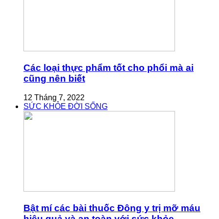
Các loại thực phẩm tốt cho phổi mà ai
cũng nên biết
12 Tháng 7, 2022
SỨC KHỎE ĐỜI SỐNG
Bật mí các bài thuốc Đông y trị mỡ máu
hiệu quả và an toàn với sức khỏe