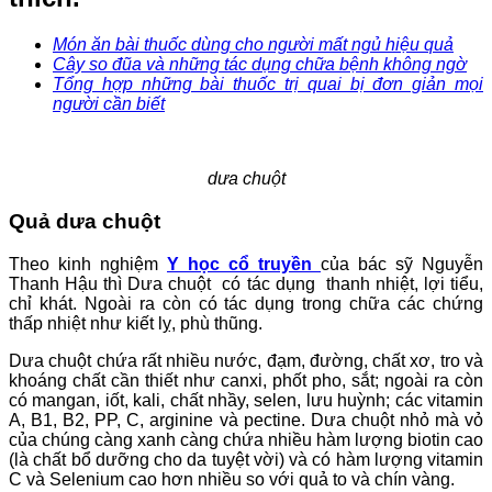
Món ăn bài thuốc dùng cho người mất ngủ hiệu quả
Cây so đũa và những tác dụng chữa bệnh không ngờ
Tổng hợp những bài thuốc trị quai bị đơn giản mọi
người cần biết
dưa chuột
Quả dưa chuột
Theo kinh nghiệm
Y học cổ truyền
của bác sỹ Nguyễn
Thanh Hậu thì Dưa chuột có tác dụng thanh nhiệt, lợi tiểu,
chỉ khát. Ngoài ra còn có tác dụng trong chữa các chứng
thấp nhiệt như kiết lỵ, phù thũng.
Dưa chuột chứa rất nhiều nước, đạm, đường, chất xơ, tro và
khoáng chất cần thiết như canxi, phốt pho, sắt; ngoài ra còn
có mangan, iốt, kali, chất nhầy, selen, lưu huỳnh; các vitamin
A, B1, B2, PP, C, arginine và pectine. Dưa chuột nhỏ mà vỏ
của chúng càng xanh càng chứa nhiều hàm lượng biotin cao
(là chất bổ dưỡng cho da tuyệt vời) và có hàm lượng vitamin
C và Selenium cao hơn nhiều so với quả to và chín vàng.