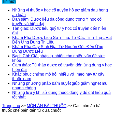
Tin mới
Những vị thuốc y học cổ truyền hỗ trợ giảm đau họng
an toàn
Đan sâm: Dược liệu đa công dụng trong Y học cổ
truyền và hiện đại
Tần giao: Dược liệu quý từ y học cổ truyền đến hiện
đại
Khám Phá Dược Liệu Sơn Thù: Từ Đặc Tính Thực Vật
Đến Ứng Dụng Trị Liệu
Khám Phá Cây Sinh Địa: Từ Nguồn Gốc Đến Ứng
Dụng Dược Liệu
Bạch Chỉ: Giải pháp tự nhiên cho nhiều vấn đề sức
khỏe
Cam thảo: Từ thảo dược cổ truyền đến ứng dụng y học
hiện đại
Khắc phục chứng mồ hôi nhiều với mẹo hay từ cây
thuốc nam
Những phương pháp bấm huyệt giúp giảm nghẹt mũi
nhanh chóng
Những lưu ý khi sử dụng thuốc đông y để đạt hiệu quả
tốt nhất
Trang chủ
>>
MÓN ĂN BÀI THUỐC
>>
Các món ăn bài
thuốc chế biến đến từ dưa chuột