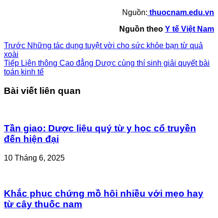
Nguồn:
thuocnam.edu.vn
Nguồn theo
Y tế Việt Nam
Trước
Những tác dụng tuyệt vời cho sức khỏe bạn từ quả
xoài
Tiếp
Liên thông Cao đẳng Dược cùng thí sinh giải quyết bài
toán kinh tế
Bài viết liên quan
Tần giao: Dược liệu quý từ y học cổ truyền
đến hiện đại
10 Tháng 6, 2025
Khắc phục chứng mồ hôi nhiều với mẹo hay
từ cây thuốc nam