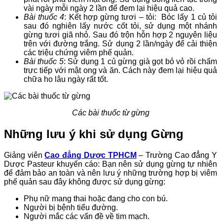
vài ngày mỗi ngày 2 lần để đem lại hiệu quả cao.
Bài thuốc 4
: Kết hợp gừng tươi – tỏi: Bóc lấy 1 củ tỏi
sau đó nghiên lấy nước cốt tỏi, sử dụng một nhánh
gừng tươi giã nhỏ. Sau đó trộn hỗn hợp 2 nguyên liệu
trên với đường trắng. Sử dụng 2 lần/ngày để cải thiện
các triệu chứng viêm phế quản.
Bài thuốc 5
: Sử dụng 1 củ gừng già gọt bỏ vỏ rồi chấm
trực tiếp với mật ong và ăn. Cách này đem lại hiệu quả
chữa ho lâu ngày rất tốt.
Các bài thuốc từ gừng
Những lưu ý khi sử dụng Gừng
Giảng viên
Cao đẳng Dược TPHCM
– Trường Cao đẳng Y
Dược Pasteur khuyến cáo: Bạn nên sử dụng gừng tự nhiên
để đảm bảo an toàn và nên lưu ý những trường hợp bị viêm
phế quản sau đây không được sử dụng gừng:
Phụ nữ mang thai hoặc đang cho con bú.
Người bị bệnh tiểu đường.
Người mắc các vấn đề về tim mạch.