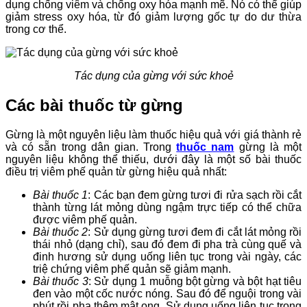
dụng chống viêm và chống oxy hóa mạnh mẽ. Nó có thể giúp
giảm stress oxy hóa, từ đó giảm lượng gốc tự do dư thừa
trong cơ thể.
Tác dụng của gừng với sức khoẻ
Các bài thuốc từ gừng
Gừng là một nguyên liệu làm thuốc hiệu quả với giá thành rẻ
và có sẵn trong dân gian. Trong
thuốc nam
gừng là một
nguyên liệu không thể thiếu, dưới đây là một số bài thuốc
điều trị viêm phế quản từ gừng hiệu quả nhất:
Bài thuốc 1
: Các bạn đem gừng tươi đi rửa sạch rồi cắt
thành từng lát mỏng dùng ngậm trực tiếp có thể chữa
được viêm phế quản.
Bài thuốc 2
: Sử dụng gừng tươi đem đi cắt lát mỏng rồi
thái nhỏ (dạng chỉ), sau đó đem đi pha trà cùng quế và
đinh hương sử dụng uống liên tục trong vài ngày, các
triệ chứng viêm phế quản sẽ giảm mạnh.
Bài thuốc 3
: Sử dụng 1 muỗng bột gừng và bột hạt tiêu
đen vào một cốc nước nóng. Sau đó để nguội trong vài
phút rồi pha thêm mật ong. Sử dụng uống liên tục trong