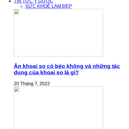
TIN TỨC Y DƯỢC
SỨC KHOẺ LÀM ĐẸP
Ăn khoai sọ có béo không và những tác
dụng của khoai sọ là gì?
20 Tháng 7, 2022