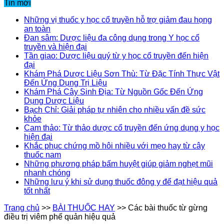
Tin mới
Những vị thuốc y học cổ truyền hỗ trợ giảm đau họng
an toàn
Đan sâm: Dược liệu đa công dụng trong Y học cổ
truyền và hiện đại
Tần giao: Dược liệu quý từ y học cổ truyền đến hiện
đại
Khám Phá Dược Liệu Sơn Thù: Từ Đặc Tính Thực Vật
Đến Ứng Dụng Trị Liệu
Khám Phá Cây Sinh Địa: Từ Nguồn Gốc Đến Ứng
Dụng Dược Liệu
Bạch Chỉ: Giải pháp tự nhiên cho nhiều vấn đề sức
khỏe
Cam thảo: Từ thảo dược cổ truyền đến ứng dụng y học
hiện đại
Khắc phục chứng mồ hôi nhiều với mẹo hay từ cây
thuốc nam
Những phương pháp bấm huyệt giúp giảm nghẹt mũi
nhanh chóng
Những lưu ý khi sử dụng thuốc đông y để đạt hiệu quả
tốt nhất
Trang chủ
>>
BÀI THUỐC HAY
>>
Các bài thuốc từ gừng
điều trị viêm phế quản hiệu quả