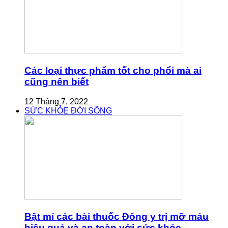
Các loại thực phẩm tốt cho phổi mà ai
cũng nên biết
12 Tháng 7, 2022
SỨC KHỎE ĐỜI SỐNG
Bật mí các bài thuốc Đông y trị mỡ máu
hiệu quả và an toàn với sức khỏe