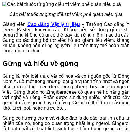
Các bài thuốc từ gừng điều trị viêm phế quản hiệu quả
Giảng viên
Cao đẳng Vật lý trị liệu
– Trường Cao đẳng Y
Dược Pasteur khuyến cáo: Không nên sử dụng gừng khi
bụng rỗng không có gì có thể gây kích ứng niêm mạc dạ dày.
Gừng có tác dụng bổ trợ việc hỗ trợ giảm tiêu viêm, kháng
khuẩn, không nên dùng nguyên liệu trên thay thế hoàn toàn
thuốc điều trị khác.
Gừng và hiểu về gừng
Gừng là một loài thực vật có hoa và có nguồn gốc từ Đông
Nam Á. Là một trong những loại gia vị lành tính nhất và ngon
nhất khó có thể thiếu được trong những bữa ăn của người
Việt. Gừng thuộc họ Zingiberaceae có quan hệ họ hàng gần
với nghệ và riềng. Phần được sử dụng nhiều nhất của cây
gừng đó là rễ gừng hay củ gừng. Gừng có thể được sử dụng
khô, tươi, bột, hoặc nước ép,…
Gừng có hương thơm và vị độc đáo là do các loại tinh dầu tự
nhiên của nó, trong đó quan trọng nhất là gingerol. Gingerol
là hoạt chất có hoạt tính sinh học chính trong gừng có tác