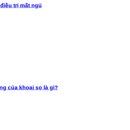
điều trị mất ngủ
g của khoai sọ là gì?