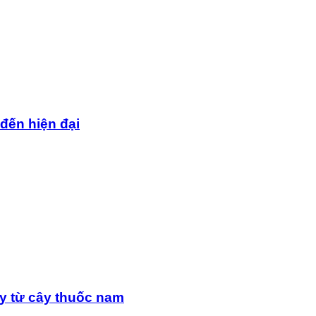
 đến hiện đại
y từ cây thuốc nam