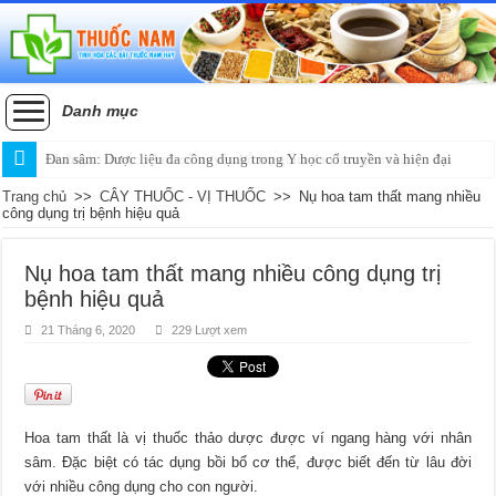
Danh mục
Đan sâm: Dược liệu đa công dụng trong Y học cổ truyền và hiện đại
Trang chủ
>>
CÂY THUỐC - VỊ THUỐC
>>
Nụ hoa tam thất mang nhiều
công dụng trị bệnh hiệu quả
Nụ hoa tam thất mang nhiều công dụng trị
bệnh hiệu quả
21 Tháng 6, 2020
229 Lượt xem
Hoa tam thất là vị thuốc thảo dược được ví ngang hàng với nhân
sâm. Đặc biệt có tác dụng bồi bổ cơ thể, được biết đến từ lâu đời
với nhiều công dụng cho con người.