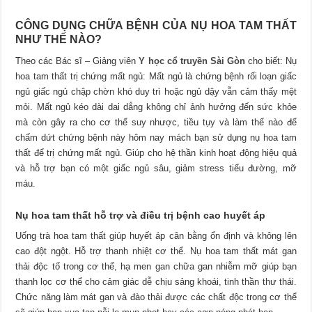
CÔNG DỤNG CHỮA BỆNH CỦA NỤ HOA TAM THẤT
NHƯ THẾ NÀO?
Theo các Bác sĩ – Giảng viên
Y học cổ truyền Sài Gòn
cho biết: Nụ
hoa tam thất trị chứng mất ngủ: Mất ngủ là chứng bệnh rối loạn giấc
ngủ giấc ngủ chập chờn khó duy trì hoặc ngủ dậy vẫn cảm thấy mệt
mỏi. Mất ngủ kéo dài dai dẳng không chỉ ảnh hưởng đến sức khỏe
mà còn gây ra cho cơ thể suy nhược, tiều tụy và làm thế nào để
chấm dứt chứng bệnh này hôm nay mách bạn sử dụng nụ hoa tam
thất để trị chứng mất ngủ. Giúp cho hệ thần kinh hoạt động hiệu quả
và hỗ trợ bạn có một giấc ngủ sâu, giảm stress tiểu đường, mỡ
máu.
Nụ hoa tam thất hỗ trợ và điều trị bệnh cao huyết áp
Uống trà hoa tam thất giúp huyết áp cân bằng ổn định và không lên
cao đột ngột. Hỗ trợ thanh nhiệt cơ thể. Nụ hoa tam thất mát gan
thải độc tố trong cơ thể, hạ men gan chữa gan nhiễm mỡ giúp bạn
thanh lọc cơ thể cho cảm giác dễ chịu sảng khoái, tinh thần thư thái.
Chức năng làm mát gan và đào thải được các chất độc trong cơ thể