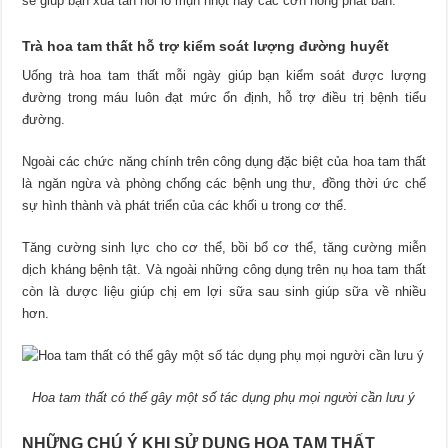
sẽ giúp bạn xua tan nỗi lo mụn nhọt hay các cơn nóng phát ban.
Trà hoa tam thất hỗ trợ kiểm soát lượng đường huyết
Uống trà hoa tam thất mỗi ngày giúp bạn kiểm soát được lượng
đường trong máu luôn đạt mức ổn định, hỗ trợ điều trị bệnh tiểu
đường.
Ngoài các chức năng chính trên công dụng đặc biệt của hoa tam thất
là ngăn ngừa và phòng chống các bệnh ung thư, đồng thời ức chế
sự hình thành và phát triển của các khối u trong cơ thể.
Tăng cường sinh lực cho cơ thể, bồi bổ cơ thể, tăng cường miễn
dịch kháng bệnh tật. Và ngoài những công dụng trên nụ hoa tam thất
còn là dược liệu giúp chị em lợi sữa sau sinh giúp sữa về nhiều
hơn.
Hoa tam thất có thể gây một số tác dụng phụ mọi người cần lưu ý
NHỮNG CHÚ Ý KHI SỬ DỤNG HOA TAM THẤT