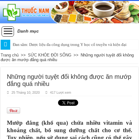
Danh mục
Đan sâm: Dược liệu đa công dụng trong Y học cổ truyền và hiện đại
Trang chủ
>>
SỨC KHỎE ĐỜI SỐNG
>>
Những người tuyệt đối không
được ăn mướp đắng quá nhiều
Những người tuyệt đối không được ăn mướp
đắng quá nhiều
25 Tháng 10, 2020
417 Lượt xem
Mướp đắng (khổ qua) chứa nhiều vitamin và
khoáng chất, bổ sung dưỡng chất cho cơ thể.
Tuy nhiên, nếu sử dụng sai cách cũng có thể gây