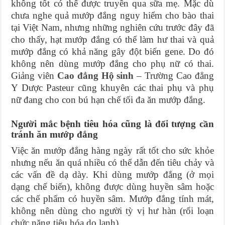
không tốt có thể được truyền qua sữa mẹ. Mặc dù
chưa nghe quả mướp đắng nguy hiểm cho bào thai
tại Việt Nam, nhưng những nghiên cứu trước đây đã
cho thấy, hạt mướp đắng có thể làm hư thai và quả
mướp đắng có khả năng gây đột biến gene. Do đó
không nên dùng mướp đắng cho phụ nữ có thai.
Giảng viên
Cao đẳng Hộ sinh
– Trường Cao đẳng
Y Dược Pasteur cũng khuyên các thai phụ và phụ
nữ đang cho con bú hạn chế tối đa ăn mướp đắng.
Người mắc bệnh tiêu hóa cũng là đối tượng cần
tránh ăn mướp đắng
Việc ăn mướp đắng hàng ngày rất tốt cho sức khỏe
nhưng nếu ăn quá nhiều có thể dẫn đến tiêu chảy và
các vấn đề dạ dày. Khi dùng mướp đắng (ở mọi
dạng chế biến), không được dùng huyền sâm hoặc
các chế phẩm có huyền sâm. Mướp đắng tính mát,
không nên dùng cho người tỳ vị hư hàn (rối loạn
chức năng tiêu hóa do lạnh).