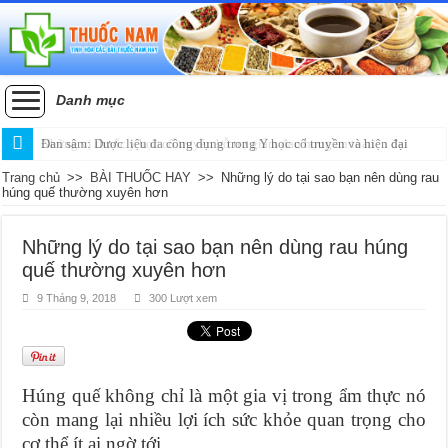
Danh mục
Đan sâm: Dược liệu đa công dụng trong Y học cổ truyền và hiện đại
Trang chủ
>>
BÀI THUỐC HAY
>>
Những lý do tại sao bạn nên dùng rau
húng quế thường xuyên hơn
Những lý do tại sao bạn nên dùng rau húng
quế thường xuyên hơn
9 Tháng 9, 2018
300 Lượt xem
Húng quế không chỉ là một gia vị trong ẩm thực nó
còn mang lại nhiều lợi ích sức khỏe quan trọng cho
cơ thể ít ai ngờ tới.