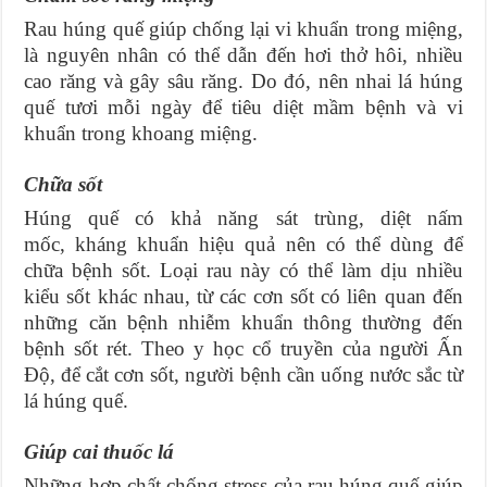
Rau húng quế giúp chống lại vi khuẩn trong miệng,
là nguyên nhân có thể dẫn đến hơi thở hôi, nhiều
cao răng và gây sâu răng. Do đó, nên nhai lá húng
quế tươi mỗi ngày để tiêu diệt mầm bệnh và vi
khuẩn trong khoang miệng.
Chữa sốt
Húng quế có khả năng sát trùng, diệt nấm
mốc, kháng khuẩn hiệu quả nên có thể dùng để
chữa bệnh sốt. Loại rau này có thể làm dịu nhiều
kiểu sốt khác nhau, từ các cơn sốt có liên quan đến
những căn bệnh nhiễm khuẩn thông thường đến
bệnh sốt rét. Theo y học cổ truyền của người Ấn
Độ, để cắt cơn sốt, người bệnh cần uống nước sắc từ
lá húng quế.
Giúp cai thuốc lá
Những hợp chất chống stress của rau húng quế giúp