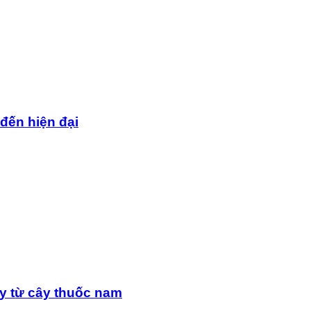
 đến hiện đại
y từ cây thuốc nam