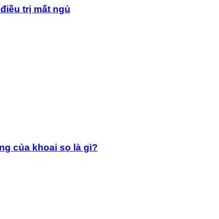
điều trị mất ngủ
g của khoai sọ là gì?