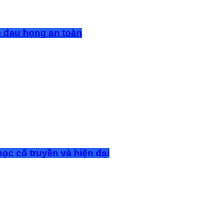
m đau họng an toàn
ọc cổ truyền và hiện đại