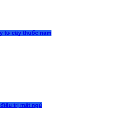
y từ cây thuốc nam
điều trị mất ngủ