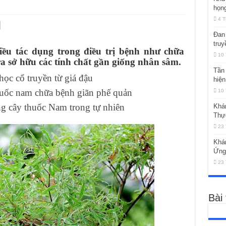
họng
4 T
Đan 
truy
ều tác dụng trong điều trị bệnh như chữa
10 
ra sở hữu các tính chất gần giống nhân sâm.
Tần 
ọc cổ truyền từ giá đậu
hiện
uốc nam chữa bệnh giãn phế quản
10 
ng cây thuốc Nam trong tự nhiên
Khá
Thự
23 
Khá
Ứng
23 
Bài