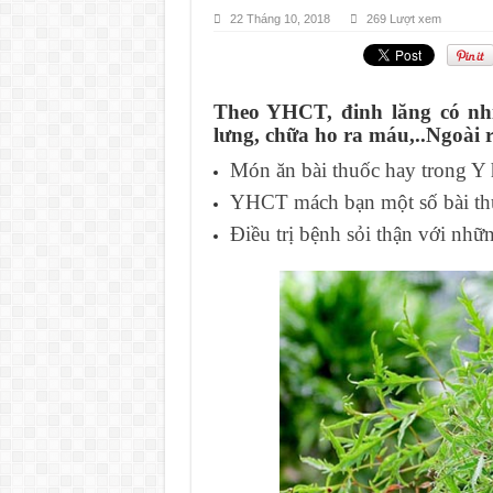
22 Tháng 10, 2018
269 Lượt xem
Theo YHCT, đinh lăng có nhi
lưng, chữa ho ra máu,..Ngoài 
Món ăn bài thuốc hay trong Y h
YHCT mách bạn một số bài th
Điều trị bệnh sỏi thận với nhữ