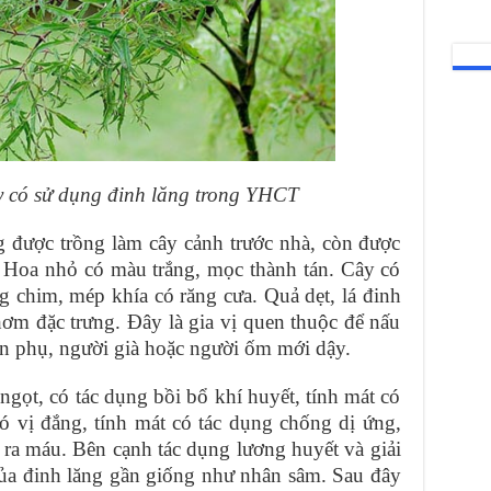
y có sử dụng đinh lăng trong YHCT
g được trồng làm cây cảnh trước nhà, còn được
. Hoa nhỏ có màu trắng, mọc thành tán. Cây có
ông chim, mép khía có răng cưa. Quả dẹt, lá đinh
hơm đặc trưng. Đây là gia vị quen thuộc để nấu
sản phụ, người già hoặc người ốm mới dậy.
gọt, có tác dụng bồi bổ khí huyết, tính mát có
ó vị đắng, tính mát có tác dụng chống dị ứng,
ho ra máu. Bên cạnh tác dụng lương huyết và giải
 của đinh lăng gần giống như nhân sâm. Sau đây