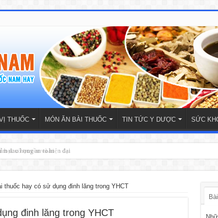
VỊ THUỐC
MÓN ĂN BÀI THUỐC
TIN TỨC Y DƯỢC
SỨC KH
iảm đau họng an toàn
 học cổ truyền và hiện đại
i thuốc hay có sử dụng đinh lăng trong YHCT
Bài
dụng đinh lăng trong YHCT
Nhữn