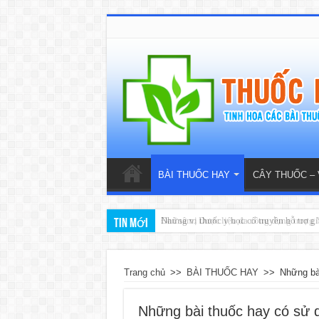
BÀI THUỐC HAY
CÂY THUỐC – 
Những vị thuốc y học cổ truyền hỗ trợ g
Đan sâm: Dược liệu đa công dụng trong Y
Tin mới
Trang chủ
>>
BÀI THUỐC HAY
>>
Những bà
Những bài thuốc hay có sử 