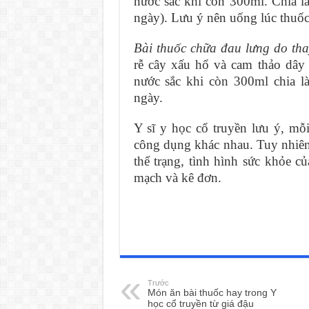
nước sắc khi còn 300ml. Chia là
ngày). Lưu ý nên uống lúc thuốc
Bài thuốc
chữa đau lưng do thay
rễ cây xấu hổ và cam thảo dây
nước sắc khi còn 300ml chia l
ngày.
Y sĩ y học cổ truyền lưu ý, mỗ
công dụng khác nhau. Tuy nhiên 
thể trạng, tình hình sức khỏe c
mạch và kê đơn.
Trước
Món ăn bài thuốc hay trong Y
học cổ truyền từ giá đậu