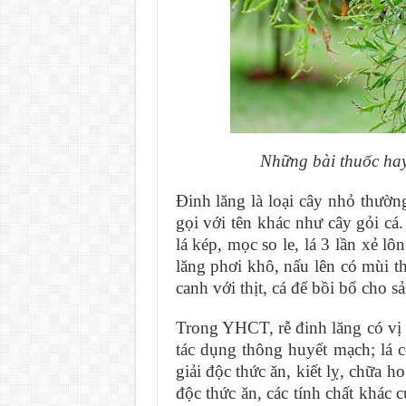
Những bài thuốc ha
Đinh lăng là loại cây nhỏ thườn
gọi với tên khác như cây gỏi cá
lá kép, mọc so le, lá 3 lần xẻ l
lăng phơi khô, nấu lên có mùi t
canh với thịt, cá để bồi bổ cho 
Trong YHCT, rễ đinh lăng có vị n
tác dụng thông huyết mạch; lá c
giải độc thức ăn, kiết lỵ, chữa 
độc thức ăn, các tính chất khác