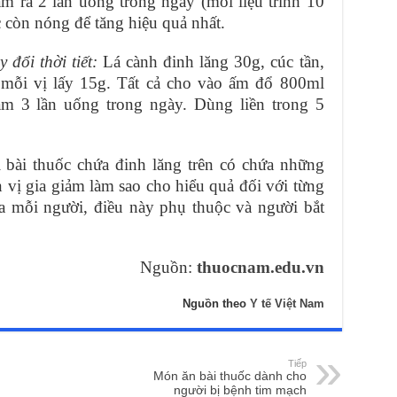
m ra 2 lần uống trong ngày (mỗi liệu trình 10
 còn nóng để tăng hiệu quả nhất.
 đổi thời tiết:
Lá cành đinh lăng 30g, cúc tần,
 mỗi vị lấy 15g. Tất cả cho vào ấm đổ 800ml
àm 3 lần uống trong ngày. Dùng liền trong 5
i bài thuốc chứa đinh lăng trên có chứa những
vị gia giảm làm sao cho hiểu quả đối với từng
ủa mỗi người, điều này phụ thuộc và người bắt
Nguồn:
thuocnam.edu.vn
Nguồn theo
Y tế Việt Nam
Tiếp
Món ăn bài thuốc dành cho
người bị bệnh tim mạch