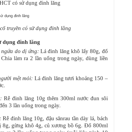
HCT có sử dụng đinh lăng
cổ truyền có sử dụng đinh lăng
ử dụng đinh lăng
n ngứa do dị ứng:
Lá đinh lăng khô lấy 80g, đổ
Chia làm ra 2 lần uống trong ngày, dùng liền
người mệt mỏi:
Lá đinh lăng tươi khoảng 150 –
c.
:
Rễ đinh lăng 10g thêm 300ml nước đun sôi
đến 3 lần uống trong ngày.
:
Rễ đinh lăng 10g, đậu sănrau tần dày lá, bách
vị 8g, gừng khô 4g, củ xương bồ 6g. Đổ 800ml