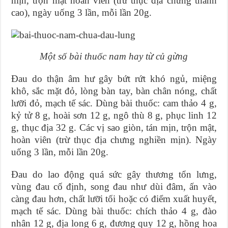
mịn, trộn mật hoàn viên (trừ thục địa chưng thành
cao), ngày uống 3 lần, mỗi lần 20g.
Một số bài thuốc nam hay từ củ gừng
Đau do thận âm hư gây bứt rứt khó ngủ, miệng
khô, sắc mặt đỏ, lòng bàn tay, bàn chân nóng, chất
lưỡi đỏ, mạch tế sác. Dùng bài thuốc: cam thảo 4 g,
kỷ tử 8 g, hoài sơn 12 g, ngô thù 8 g, phục linh 12
g, thục địa 32 g. Các vị sao giòn, tán mịn, trộn mật,
hoàn viên (trừ thục địa chưng nghiền mịn). Ngày
uống 3 lần, mỗi lần 20g.
Đau do lao động quá sức gây thương tổn lưng,
vùng đau cố định, song đau như dùi đâm, ấn vào
càng đau hơn, chất lưỡi tối hoặc có điểm xuất huyết,
mạch tế sác. Dùng bài thuốc: chích thảo 4 g, đào
nhân 12 g, địa long 6 g, đương quy 12 g, hồng hoa