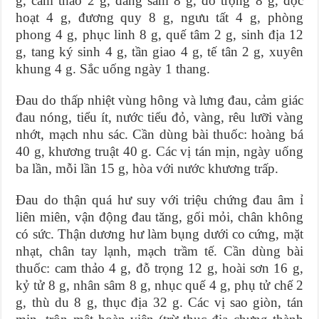
g, cam thảo 2 g, đảng sâm 8 g, đỗ trọng 8 g, độc
hoạt 4 g, đương quy 8 g, ngưu tất 4 g, phòng
phong 4 g, phục linh 8 g, quế tâm 2 g, sinh địa 12
g, tang ký sinh 4 g, tần giao 4 g, tế tân 2 g, xuyên
khung 4 g. Sắc uống ngày 1 thang.
Đau do thấp nhiệt vùng hông và lưng đau, cảm giác
đau nóng, tiểu ít, nước tiểu đỏ, vàng, rêu lưỡi vàng
nhớt, mạch nhu sác. Cần dùng bài thuốc: hoàng bá
40 g, khương truật 40 g. Các vị tán mịn, ngày uống
ba lần, mỗi lần 15 g, hòa với nước khương trấp.
Đau do thận quá hư suy với triệu chứng đau âm ỉ
liên miên, vận động đau tăng, gối mỏi, chân không
có sức. Thận dương hư làm bụng dưới co cứng, mặt
nhạt, chân tay lạnh, mạch trầm tế. Cần dùng bài
thuốc: cam thảo 4 g, đỗ trọng 12 g, hoài sơn 16 g,
kỷ tử 8 g, nhân sâm 8 g, nhục quế 4 g, phụ tử chế 2
g, thù du 8 g, thục địa 32 g. Các vị sao giòn, tán