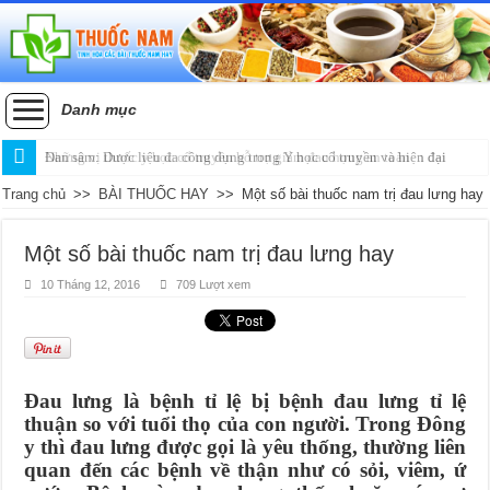
Danh mục
Những vị thuốc y học cổ truyền hỗ trợ giảm đau họng an toàn
Đan sâm: Dược liệu đa công dụng trong Y học cổ truyền và hiện đại
Trang chủ
>>
BÀI THUỐC HAY
>>
Một số bài thuốc nam trị đau lưng hay
Một số bài thuốc nam trị đau lưng hay
10 Tháng 12, 2016
709 Lượt xem
Đau lưng là bệnh tỉ lệ bị bệnh đau lưng tỉ lệ
thuận so với tuổi thọ của con người. Trong Đông
y thì đau lưng được gọi là yêu thống, thường liên
quan đến các bệnh về thận như có sỏi, viêm, ứ